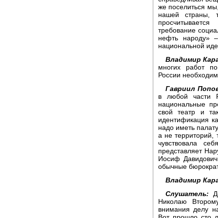
же поселиться мы,
нашей страны, 
просчитывается
требование социа
нефть народу» –
национальной идеи
Владимир Кара
многих работ по
России необходим
Гавриил Попов
в любой части 
национальные пр
свой театр и та
идентификация ка
надо иметь палату
а не территорий, 
чувствовала се
представляет Нар
Иосиф Давидович
обычные бюрократ
Владимир Кара
Слушатель:
До
Николаю Втором
внимания делу на
Вот прошло сто л