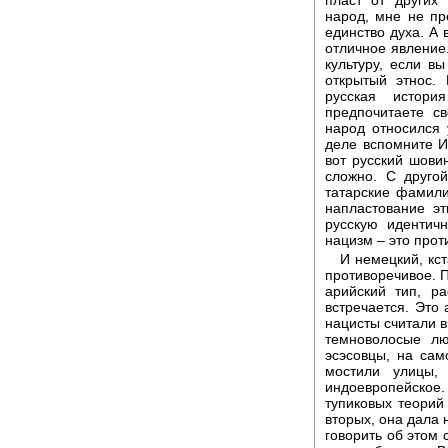
народ, мне не пр
единство духа. А 
отличное явление
культуру, если в
открытый этнос.
русская истори
предпочитаете с
народ относился
деле вспомните И
вот русский шовин
сложно. С друго
татарские фамилии
напластование э
русскую идентичн
нацизм – это прот
И немецкий, кст
противоречивое. П
арийский тип, р
встречается. Это
нацисты считали 
темноволосые лю
эсэсовцы, на сам
мостили улицы,
индоевропейское. 
тупиковых теорий
вторых, она дала 
говорить об этом 