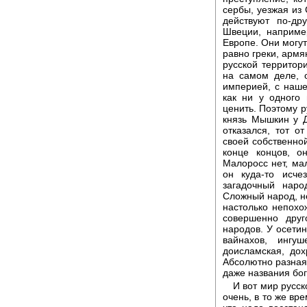
сербы, уезжая из 
действуют по-др
Швеции, наприме
Европе. Они могут
равно греки, армя
русской территори
на самом деле, 
империей, с наше
как ни у одного 
ценить. Поэтому р
князь Мышкин у Д
отказался, тот от
своей собственно
конце концов, о
Малоросс нет, мал
он куда-то исче
загадочный наро
Сложный народ, н
настолько непохож
совершенно друг
народов. У осетин
вайнахов, ингу
доисламская, до
Абсолютно разная 
даже названия бог
И вот мир русск
очень, в то же вр