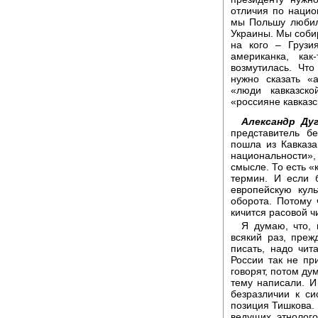
отличия по наци
мы Польшу любил
Украины. Мы соби
на кого – Грузи
американка, как
возмутилась. Чт
нужно сказать «
«люди кавказско
«россияне кавказ
Александр Дуг
представитель б
пошла из Кавказа
национальности»
смысле. То есть «
термин. И если 
европейскую кул
оборота. Потому 
кичится расовой ч
Я думаю, что, 
всякий раз, преж
писать, надо чит
России так не пр
говорят, потом дум
тему написали. И
безразличии к си
позиция Тишкова. 
ведущих этнолог