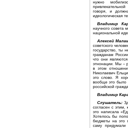
нужно мобилиз
привлекательной
говоря, и должн
идеологическая те
Владимир Кар
научного совета м
национальной иде
Алексей Мала
советского челове
государство, ты н
гражданам России
что они являются
этнонации. Мы – 
в этом отношени
Николаевич Ельци
это слово. Я хо
вообще это было 
российской гражда
Владимир Кара
Слушатель:
Зд
согласен с этим,
это написала «Ед
Хотелось бы попо
бюджеты на это 
саму придумали 