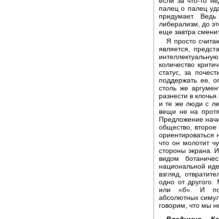
если за что-то н
палец о палец уд
придумает. Вед
либерализм, до эт
еще завтра сменит
Я просто счита
является, предст
интеллектуальну
количество крити
статус, за почес
поддержать ее, о
столь же аргумен
разнести в клочья
и те же люди с л
вещи не на протя
Предложение начин
общество, второе
ориентироваться 
что он молотит ч
стороны экрана. И
видом ботаниче
национальной идее
взгляд, отвратит
одно от другого.
или «б». И пол
абсолютных симул
говорим, что мы н
Владимир Кар