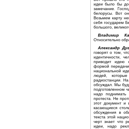
идеи было бы дос
замечание. Госпо
белорусы. Вот он
Возьмем карту не
себя государем Бе
большого, великог
Владимир Кар
Относительно обр
Александр Дуг
говорят о том, ч
идентичности, че
приводит идею 
формой передачи,
национальной иде
людей, которы
радиостанции. На 
обсуждал. Мы буд
подготовленном ч
надо поднимать
протеста. Не прот
этот документ и
касающиеся столь
обсуждения в об
текста этой нацио
черт знает что 
идеи, надо рекл