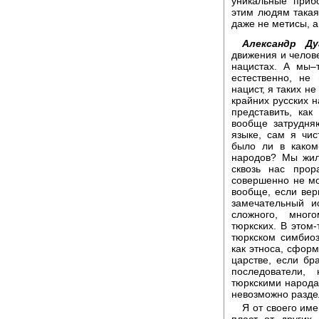
уникальные приб
этим людям такая
даже не метисы, а
Александр Ду
движения и челов
нацистах. А мы–
естественно, не
нацист, я таких не
крайних русских н
представить, ка
вообще затрудня
языке, сам я чис
было ли в каком
народов? Мы жил
сквозь нас прор
совершенно не мог
вообще, если вер
замечательный и
сложного, мног
тюркских. В этом-
тюркском симбио
как этноса, сфор
царстве, если бр
последователи,
тюркскими народа
невозможно разде
Я от своего име
пласт от других