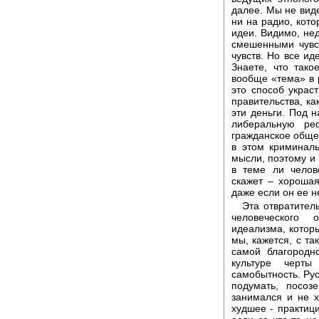
далее. Мы не вид
ни на радио, кот
идеи. Видимо, нед
смешенными чувс
чувств. Но все ид
Знаете, что так
вообще «тема» в 
это способ украст
правительства, ка
эти деньги. Под 
либеральную ре
гражданское общес
в этом криминал
мысли, поэтому и 
в теме ли челове
скажет – хорошая
даже если он ее н
Эта отвратител
человеческого 
идеализма, которы
мы, кажется, с та
самой благородн
культуре черт
самобытность. Ру
подумать, посо
занимался и не 
худшее - практиц