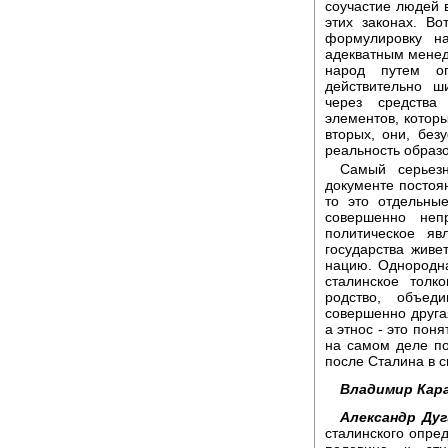
соучастие людей в
этих законах. Во
формулировку н
адекватным менедж
народ путем ог
действительно ш
через средств
элементов, которы
вторых, они, без
реальность образо
Самый серьез
документе постоя
то это отдельны
совершенно неп
политическое яв
государства живе
нацию. Однородна
сталинское толк
родство, объед
совершенно другая
а этнос - это поня
на самом деле по
после Сталина в 
Владимир Кара
Александр Дуг
сталинского опред