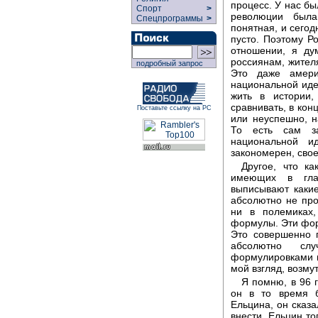
процесс. У нас бы
Спорт
>
революции была 
Спецпрограммы
>
понятная, и сегод
пусто. Поэтому Р
отношении, я ду
россиянам, жител
подробный запрос
Это даже амери
национальной иде
жить в истории,
сравнивать, в кон
Поставьте ссылку на РС
или неуспешно, н
То есть сам з
национальной и
закономерен, сво
Другое, что ка
имеющих в глаз
выписывают каки
абсолютно не про
ни в полемиках
формулы. Эти фор
Это совершенно п
абсолютно сл
формулировками н
мой взгляд, возму
Я помню, в 96 
он в то время 
Ельцина, он сказ
внести. Ельцин то