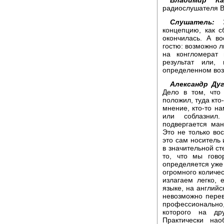
радиослушателя В
Слушатель:
Зд
концепцию, как 
окончилась. А в
гостю: возможно л
на конгломерат
результат или,
определенном воз
Александр Дуг
Дело в том, что 
положил, туда кто
мнение, кто-то н
или соблазнил.
подвергается ма
Это не только вос
это сам носитель
в значительной с
то, что мы гово
определяется уже 
огромного количес
излагаем легко, 
языке, на английс
невозможно перев
профессионально
которого на др
Практически на