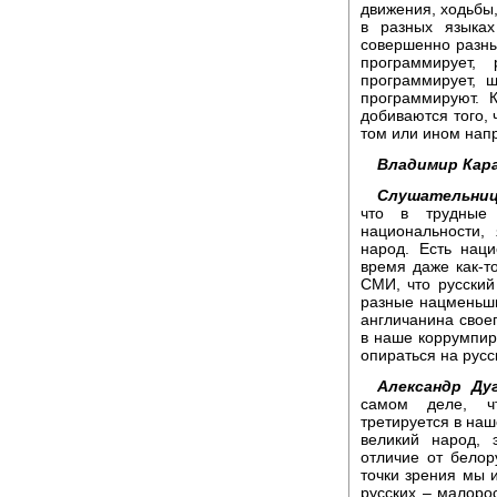
движения, ходьбы
в разных языках
совершенно разны
программирует,
программирует, 
программируют. 
добиваются того, 
том или ином напр
Владимир Кара
Слушательниц
что в трудные
национальности,
народ. Есть нац
время даже как-т
СМИ, что русский 
разные нацменьши
англичанина своег
в наше коррумпиро
опираться на русс
Александр Дуг
самом деле, ч
третируется в наш
великий народ, 
отличие от белор
точки зрения мы 
русских – малоро