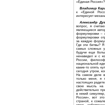
«Единая Россия»?
Владимир Кара
к «Единой Росс
интересует механ
Александр Дуг
вопрос, я считаю
являющиеся автор
формулировки – эт
формулировки от
за каждую форму
Где эти битвы? Я
самых сложных у
будучи еще боль
ненавидел и с к
России, филосо
национальной идее
какие-то опять к
сегодня утром, к
На самом деле в
только меня, я 
настоящих радете
свою мысль на 
действительно п
в некий симулякр
России», вот эт
страной, к сожа
свою собственн