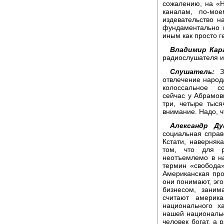
сожалению, на «
каналам, по-мо
издевательство 
фундаментально 
иным как просто г
Владимир Кар
радиослушателя и
Слушатель:
Зд
отвлечение народа
колоссальное с
сейчас у Абрамов
три, четыре тыся
внимание. Надо, ч
Александр Ду
социальная справ
Кстати, наверняк
том, что для р
неотъемлемо в на
термин «свобода»
Американская прот
они понимают, эго
бизнесом, заним
считают америк
национального х
нашей национальн
человек богат, а 