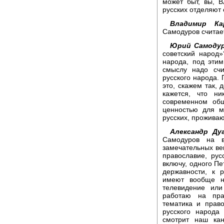
может быт, вы, В
русских отделяют 
Владимир Кар
Самодуров считает
Юрий Самодур
советский народ
народа, под этим
смыслу надо счи
русского народа. 
это, скажем так, 
кажется, что н
современном общ
ценностью для м
русских, прожива
Александр Дуг
Самодуров на в
замечательных вещ
православие, рус
включу, одного Пе
державности, к 
имеют вообще н
телевидение или
работаю на пра
тематика и право
русского народа
смотрит наш кан