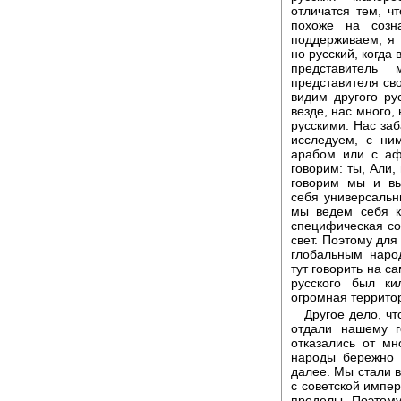
отличатся тем, ч
похоже на созн
поддерживаем, я 
но русский, когда 
представитель
представителя сво
видим другого ру
везде, нас много,
русскими. Нас заб
исследуем, с ни
арабом или с аф
говорим: ты, Али,
говорим мы и вы
себя универсальн
мы ведем себя к
специфическая со
свет. Поэтому для
глобальным наро
тут говорить на с
русского был ки
огромная территор
Другое дело, чт
отдали нашему г
отказались от мн
народы бережно 
далее. Мы стали 
с советской импе
пределы. Поэтому