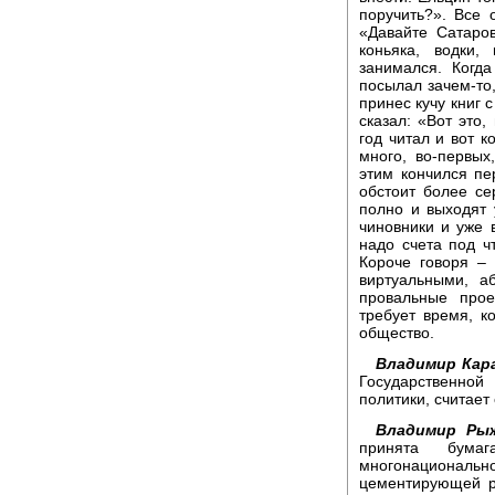
поручить?». Все 
«Давайте Сатаро
коньяка, водки,
занимался. Когда
посылал зачем-то,
принес кучу книг 
сказал: «Вот это,
год читал и вот к
много, во-первых
этим кончился п
обстоит более се
полно и выходят
чиновники и уже в
надо счета под чт
Короче говоря –
виртуальными, а
провальные про
требует время, к
общество.
Владимир Кара
Государственно
политики, считает
Владимир Рыж
принята бума
многонационал
цементирующей р