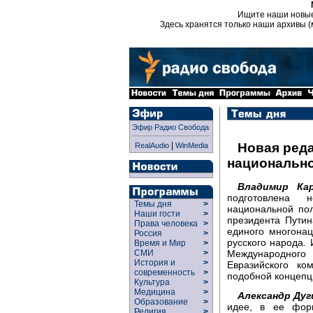
Ищите наши новы
Здесь хранятся только наши архивы (
Эфир Радио Свобода
|
Новая ред
RealAudio
WinMedia
национально
Владимир Кар
подготовлена 
Темы дня
>
национальной по
Наши гости
>
президента Пути
Права человека
>
единого многона
Россия
>
русского народа.
Время и Мир
>
Международног
СМИ
>
История и
>
Евразийского ко
современность
>
подобной концепц
Культура
>
Медицина
>
Александр Дуг
Образование
>
идее, в ее фор
Религия
>