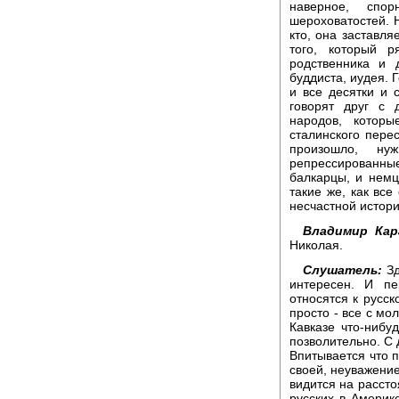
наверное, спо
шероховатостей. Н
кто, она заставля
того, который 
родственника и 
буддиста, иудея. 
и все десятки и
говорят друг с 
народов, котор
сталинского перес
произошло, ну
репрессированны
балкарцы, и немц
такие же, как все
несчастной истори
Владимир Кар
Николая.
Слушатель:
Зд
интересен. И пе
относятся к русс
просто - все с мо
Кавказе что-нибу
позволительно. С 
Впитывается что п
своей, неуважение
видится на рассто
русских в Америке