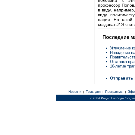
половина к этн
профессор Попов,
в виду, например,
виду политическ
нация. Но такой
создавать? Я счит
Последние м
Углубление к
Нападение на
Правительств
Отставка пра
10-летие тра
Отправить 
Новости
Темы дня
Программы
Эфи
|
|
|
c 2004 Радио Свобода / Ради