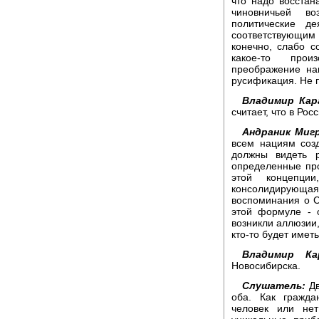
что надо восстан
чиновничьей в
политические д
соответствующи
конечно, слабо с
какое-то прои
преображение на
русификация. Не п
Владимир Кар
считает, что в Ро
Андраник Мигр
всем нациям соз
должны видеть 
определенные про
этой концепци
консолидирующа
воспоминания о 
этой формуле - 
возникли аллюзии,
кто-то будет имет
Владимир Кар
Новосибирска.
Слушатель:
Дв
оба. Как гражда
человек или не