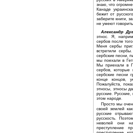
знаю, что огромне
Канаде украинск
бежит от русског
заберите книги, з
не умеют говорить 
Александр Дуг
этнос. Я, напр
сербов после того
Меня сербы приг
встретили сербы
сербские песни, п
мы поехали в Гет
Мы приехали в Г
сербов, которые
сербские песни 
конце концов, 
Пожалуйста, пока
этносы, этносы да
русские. Русские,
этом народе.
Просто мы очен
своей землей ка
русские отрываю
русскость. Поэт
неволей они н
преступление п
преступление, ко