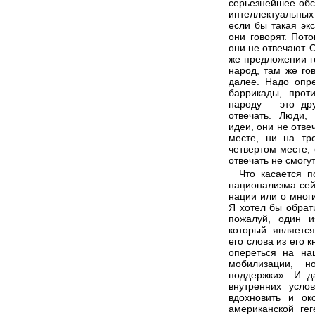
серьезнейшее обс
интеллектуальных 
если бы такая эк
они говорят. Пот
они не отвечают. 
же предложении го
народ, там же гов
далее. Надо опр
баррикады, прот
народу – это др
отвечать. Люди,
идеи, они не отве
месте, ни на тр
четвертом месте,
отвечать не смогут
Что касается 
национализма сей
нации или о мног
Я хотел бы обрат
пожалуй, один и
который являетс
его слова из его 
опереться на на
мобилизации, н
поддержки». И д
внутренних усло
вдохновить и ок
американской гег