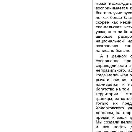
может наслаждатьс
воспринимается 
благополучие русс
не как божье благ
скорее как неки
евангельская ист
ушко, нежели бога
широкое распро
национальной и
возглавляют эко
написано быть не 
А в данном сл
совершенно пр
справедливости в
неправильного, а
когда маленькая г
рычаги влияния 
наживается и н
богатство на том,
территории – эт
границы, за кото
только их пре
Ходорковского у
державы, на терр
предки, и ваши п
Мы создали велик
и вся нефть д
справедливая вещь