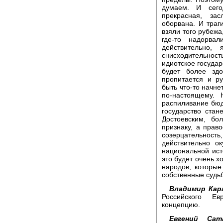
думаем. И сего
прекрасная, за
оборвана. И траг
взяли того рубежа
где-то надорва
действительно,
снисходительно
идиотское госуда
будет более зд
пропитается и р
быть что-то начне
по-настоящему. 
распиливание бюд
государство стан
Достоевским, б
признаку, а право
созерцательно
действительно о
национальной ист
это будет очень х
народов, которы
собственные судь
Владимир Кар
Российского Ев
концепцию.
Евгений Сата