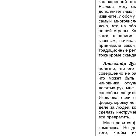
как коренной пр
Рыжков, могу ск
дополнительных 
извините, любому 
самый многочисл
ясно, что на об
нашей страны. Ка
какая-то религия
главным, начина
принимала закон
традиционные рели
тоже кроме сканда
Александр Дуг
понятно, что ег
совершенно не ра
что может быть 
чиновники, отку
десятых рук, мне 
способны защити
Яковлева, если 
формулировку лег
деле за людей, к
сделать инструме
все превратить...
Мне нравится ф
комплекса. Но дл
того, чтобы и