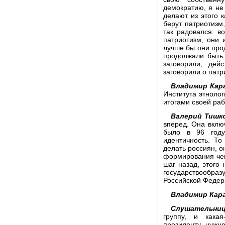
демократию, я не
делают из этого 
берут патриотиз
так радовался: в
патриотизм, они 
лучше бы они про
продолжали быть
заговорили, дей
заговорили о патр
Владимир Кара
Института этноло
итогами своей раб
Валерий Тишк
вперед. Она вклю
было в 96 году
идентичность. То
делать россиян, о
формирования чего
шаг назад, этого 
государствообра
Российской Федер
Владимир Кара
Слушательниц
группу, и кака
президенту нужно