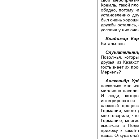
Кремль, такой пло
обидно, потому ч
установлению др
был очень хороши
дружбы остались, 
условия у них оче
Владимир Кар
Витальевны.
Слушательниц
Поволжья, которы
друзья из Казахс
гость знает их пр
Меркель?
Александр Урб
насколько мне из
миллиона населени
И люди, котор
интегрироваться
сложный процесс
Германии, много р
мне говорили, что
Германию, многие
выезжаю в Подм
прихожу к какой-
наша. Откуда она?