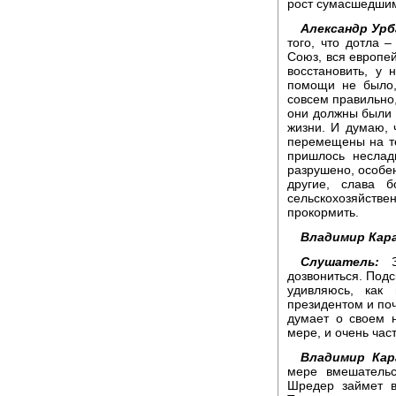
рост сумасшедши
Александр Урб
того, что дотла 
Союз, вся европей
восстановить, у
помощи не было,
совсем правильно,
они должны были н
жизни. И думаю, 
перемещены на т
пришлось неслад
разрушено, особе
другие, слава 
сельскохозяйств
прокормить.
Владимир Кара
Слушатель:
Зд
дозвониться. Подс
удивляюсь, как
президентом и поч
думает о своем н
мере, и очень час
Владимир Кар
мере вмешательс
Шредер займет в