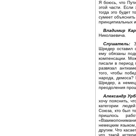
Я боюсь, что Пу
этой части. Если 
тогда это будет т
сумеет объяснить
принципиальных и
Владимир Кар
Николаевича.
Слушатель:
Зд
Шредер оставил с
ему обязаны под
компенсации. Мож
писали в период
развязал антиам
того, чтобы побе
народа, демоса?
Шредер, а немецк
преодоления прошл
Александр Урб
хочу пояснить, ч
категории люде
Союза, кто был то
пришлось рабо
«Взаимопонимание
немецким языком,
другим. Что касае
что такой истер