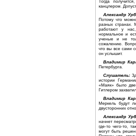
Тогда получится
канцлером. Допус
Александр Урб
Потому что можно
разных странах.
работают у нас
нормальное и ест
ученые и не то
сожалению. Вопро
что вы все сами с
он услышит.
Владимир Кар
Петербурга.
Слушатель:
Зд
истории Германи
«Маяк» было две
Гитлером захвати
Владимир Кар
Меркель будут л
двусторонних отн
Александр Урб
начнет пересматри
где-то чего-то, 
могут быть решен
Потому что стол