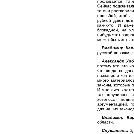
проливается, то 
Сейчас подсчитали
то они растворили
просьбой, чтобы 
рублей дают дет
каких-то. И даж
блокадной, на х
нибудь этот вопро
может быть хоть в
Владимир Кар
русской девочки 
Александр Урб
потому что это хо
что когда созда
название и континг
много материалов
законы, которые 
И мне очень хотел
так получилось, 
хотелось подн
аргументацией, п
для наших законо
Владимир Кар
области.
Слушатель:
Зд