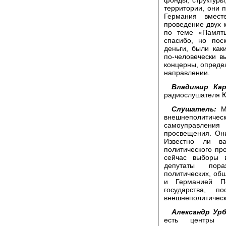
территории, они 
Германия вмест
проведение двух к
по теме «Память
спасибо, но пос
деньги, были как
по-человечески в
концерны, опреде
направлении.
Владимир Кар
радиослушателя 
Слушатель:
Мо
внешнеполитич
самоуправления
просвещения. Они
Известно ли ва
политического пр
сейчас выборы 
депутаты пора
политических, об
и Германией П
государства, 
внешнеполитическ
Александр Урб
есть центры 