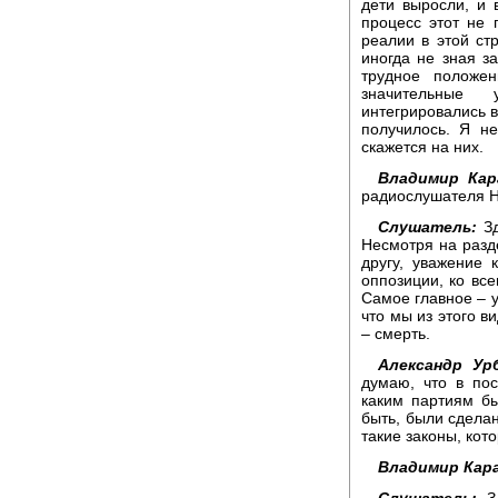
дети выросли, и 
процесс этот не 
реалии в этой ст
иногда не зная з
трудное положен
значительные
интегрировались в
получилось. Я не
скажется на них.
Владимир Кар
радиослушателя Н
Слушатель:
Зд
Несмотря на разд
другу, уважение 
оппозиции, ко все
Самое главное – у
что мы из этого в
– смерть.
Александр Ур
думаю, что в по
каким партиям бы
быть, были сдела
такие законы, ко
Владимир Кара
Слушатель:
Зд