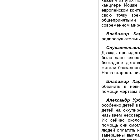
канцлере Йошке 
европейском конт
свою точку зре
общепринятыми
современном мир
Владимир Кар
радиослушательн
Слушательниц
Дважды президент
было дано слово 
блокадное детст
жители блокадног
Наша старость нич
Владимир Кар
обвинить в невн
помощи жертвам в
Александр Урб
особенно детей в 
детей на оккупир
называем несове
Их сейчас около
помощь они смогл
людей оплатить н
завершены выпла
фонды, структуры