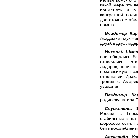
какой мере эту в
применять и в 
конкретной поли
достаточно стабил
помню.
Владимир Кар
Академии наук Ни
дружба двух лиде
Николай Шмел
они общались без
относились – это
лидеров, но очень
независимую поз
отношении Ирака
трения с Америк
уважения.
Владимир Кар
радиослушателя Г
Слушатель:
Зд
России с Герм
стабильные и на 
шероховатости, 
быть поколеблены
Александр Ур