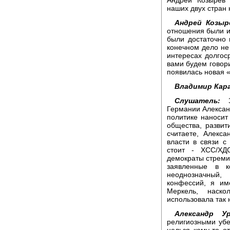
наших двух стран
Андрей Козыр
отношения были и
были достаточно 
конечном дело не 
интересах долгос
вами будем говор
появилась новая «
Владимир Кара
Слушатель:
Зд
Германии Александ
политике наносит
общества, развит
считаете, Алекса
власти в связи с
стоит - ХСС/ХД
демократы стремил
заявленные в к
неоднозначный,
конфессий, я им
Меркель, наск
использовала так
Александр Ур
религиозными убе
нельзя кому-то о