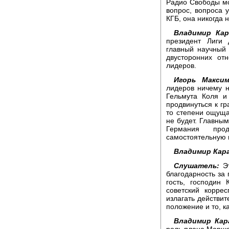
Радио Свободы м
вопрос, вопроса у
КГБ, она никогда 
Владимир Кар
президент Лиги
главный научный 
двусторонних от
лидеров.
Игорь Максим
лидеров ничему 
Гельмута Коля 
продвинуться к гр
то степени ощуща
не будет. Главны
Германия про
самостоятельную п
Владимир Кара
Слушатель:
Эт
благодарность за
гость, господин 
советский корре
излагать действи
положение и то, к
Владимир Кар
роль плана Марша