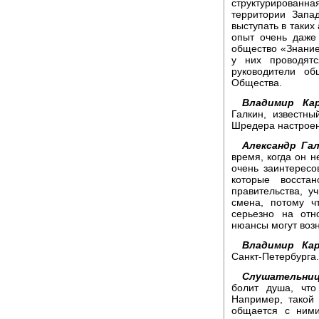
структурированная
территории Запа
выступать в таких
опыт очень даже
общество «Знание»
у них проводят
руководители о
Общества.
Владимир Кар
Галкин, известны
Шредера настроен
Александр Гал
время, когда он 
очень заинтерес
которые восста
правительства, у
смена, потому ч
серьезно на отн
нюансы могут возн
Владимир Кар
Санкт-Петербурга.
Слушательниц
болит душа, что
Например, такой
общается с ними