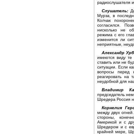
радиослушателя и
Слушатель:
До
Мурза, в последн
Колчак похорон
согласился. Поз
нисколько не о
режима с его гла
изменится ли си
неприятные, неуд
Александр Урб
имеются виду те 
ставить или не бу
ситуации. Если ка
вопросы перед 
реагировать на 
неудобной для наш
Владимир Кар
председатель неме
Шредера Россия н
Корнелия Гер
между двух огней.
стороны, конеч
Америкой и с др
Шредером и с ев
крайней мере, Шр