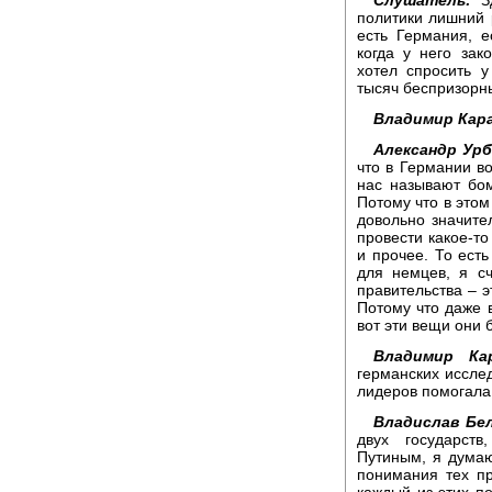
политики лишний 
есть Германия, е
когда у него зак
хотел спросить 
тысяч беспризорн
Владимир Кара
Александр Урб
что в Германии во
нас называют бо
Потому что в этом
довольно значите
провести какое-то
и прочее. То есть
для немцев, я с
правительства – 
Потому что даже в
вот эти вещи они 
Владимир Кар
германских исслед
лидеров помогала
Владислав Бел
двух государст
Путиным, я думаю
понимания тех пр
каждый из этих п