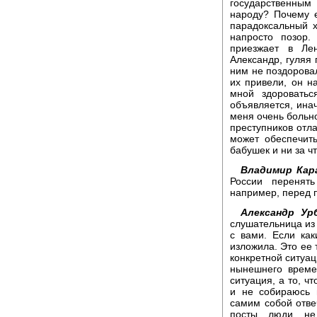
государственным
народу? Почему 
парадоксальный х
напросто позор.
приезжает в Ле
Александр, гуляя 
ним не поздоровал
их привели, он н
мной здороватьс
объявляется, ина
меня очень больно
преступников отл
может обеспечит
бабушек и ни за ч
Владимир Кар
России перенять
например, перед 
Александр Ур
слушательница из 
с вами. Если как
изложила. Это ее 
конкретной ситуац
нынешнего време
ситуация, а то, ч
и не собираюсь 
самим собой отве
посты люди не 