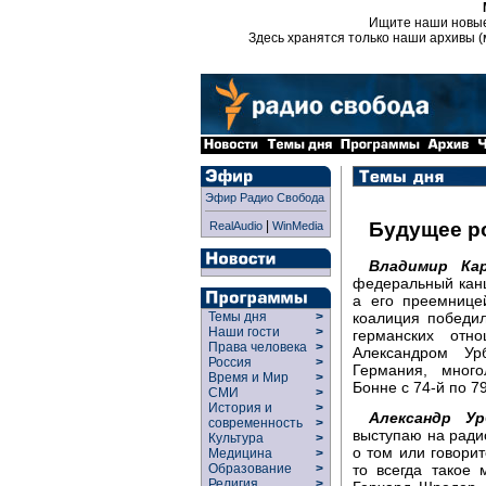
Ищите наши новы
Здесь хранятся только наши архивы (
Эфир Радио Свобода
|
Будущее р
RealAudio
WinMedia
Владимир Кар
федеральный канц
а его преемнице
коалиция победил
Темы дня
>
Наши гости
>
германских отн
Права человека
>
Александром Ур
Россия
>
Германия, мног
Время и Мир
>
Бонне с 74-й по 79
СМИ
>
История и
>
Александр Ур
современность
>
выступаю на ради
Культура
>
о том или говорит
Медицина
>
то всегда такое 
Образование
>
Религия
>