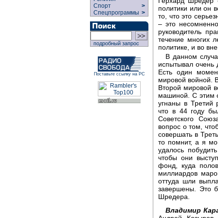
Герхард Шредер 
Спорт
>
политики или он в
Спецпрограммы
>
то, что это серье
– это несомненн
руководитель пра
течение многих л
подробный запрос
политике, и во вн
В данном случа
испытывал очень 
Есть один момен
Поставьте ссылку на РС
мировой войной. В
Второй мировой в
машиной. С этим 
угнаны в Третий 
что в 44 году б
Советского Союз
вопрос о том, что
совершать в Трет
то помнит, а я м
удалось побудит
чтобы они высту
фонд, куда поло
миллиардов маро
оттуда шли выпла
завершены. Это б
Шредера.
Владимир Кара
Андрей Козырев