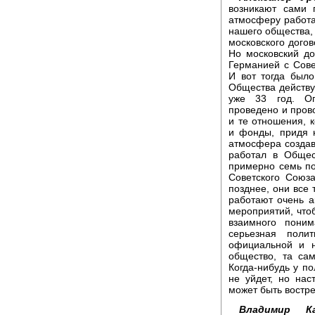
возникают сами 
атмосферу работа
нашего общества, 
московского догов
Но московский д
Германией с Сове
И вот тогда был
Общества действу
уже 33 год. Ог
проведено и прово
и те отношения, 
и фонды, придя 
атмосфера создав
работал в Общес
примерно семь по
Советского Союз
позднее, они все
работают очень а
мероприятий, что
взаимного пони
серьезная поли
официальной и н
общество, та са
Когда-нибудь у по
не уйдет, но нас
может быть востр
Владимир Ка