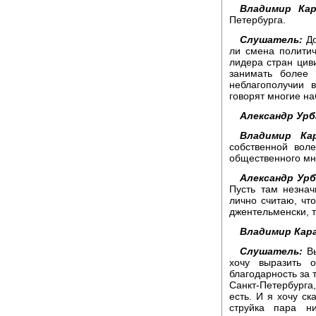
Владимир Кар
Петербурга.
Слушатель:
До
ли смена политич
лидера стран циви
занимать более
неблагополучии 
говорят многие н
Александр Урб
Владимир Кар
собственной вол
общественного мн
Александр Урб
Пусть там незнач
лично считаю, чт
джентельменски, т
Владимир Кара
Слушатель:
Вы
хочу выразить 
благодарность за т
Санкт-Петербурга,
есть. И я хочу ск
струйка пара н