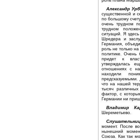
Александр Урб
существенной и с
по большому счету
очень трудном 
трудном положе
ситуаций. Я здесь
Шредера и заслу
Германия, объед
роль не только на
политике. Очень 
придет к влас
утверждалась е
отношениях с на
находили пон
предсказуемыми. 
что на нашей тер
тысяч различных
фактор, с которы
Германии ни приш
Владимир Кар
Шереметьево.
Слушательниц
момент. После в
нынешний момен
Союза. Как так м