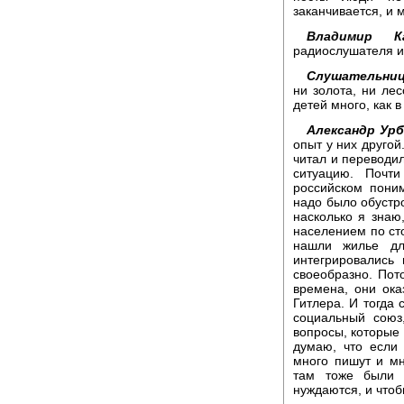
заканчивается, и
Владимир Ка
радиослушателя и
Слушательниц
ни золота, ни лес
детей много, как 
Александр Урб
опыт у них другой
читал и переводи
ситуацию. Почт
российском поним
надо было обустро
насколько я знаю
населением по ст
нашли жилье дл
интегрировались
своеобразно. Пот
времена, они ока
Гитлера. И тогда 
социальный союз
вопросы, которые
думаю, что если
много пишут и мн
там тоже были 
нуждаются, и чтоб