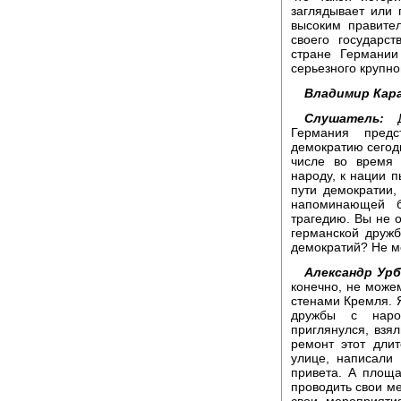
заглядывает или 
высоким правите
своего государс
стране Германии
серьезного крупно
Владимир Кара
Слушатель:
До
Германия предс
демократию сегод
числе во время 
народу, к нации 
пути демократии,
напоминающей б
трагедию. Вы не 
германской друж
демократий? Не м
Александр Урб
конечно, не можем
стенами Кремля. Я
дружбы с наро
приглянулся, взял
ремонт этот дли
улице, написали
привета. А площа
проводить свои ме
свои мероприят