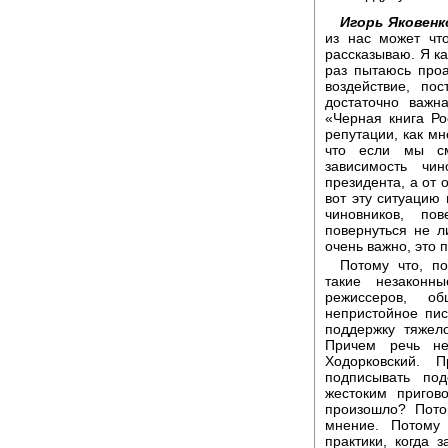
Игорь Яковенк
из нас может чт
рассказываю. Я ка
раз пытаюсь проа
воздействие, по
достаточно важн
«Черная книга Ро
репутации, как мн
что если мы см
зависимость чи
президента, а от
вот эту ситуацию 
чиновников, по
повернуться не л
очень важно, это
Потому что, п
такие незаконн
режиссеров, о
непристойное пис
поддержку тяжел
Причем речь не
Ходорковский. 
подписывать под
жестоким пригов
произошло? Пото
мнение. Потому 
практики, когда 