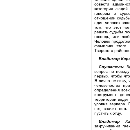
совести админис
категория людей
говорим о судь
отношении судьбы 
один человек влас
том, что этот че
решать судьбы лю
господь, или люб
Человек продолжа
фамилию этого 
Тверского районно
Владимир Кар
Слушатель:
Зд
вопрос по поводу 
первых, чтобы что
Я лично не вижу, 
человечество пр
определения всех
инструмент дене
территории ведет 
уровня варвара. 
нет, значит ест
пустить к отцу.
Владимир К
закручивании гае