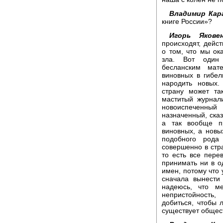
Владимир Кар
книге России»?
Игорь Яков
происходят, дейс
о том, что мы ок
зла. Вот один 
бесланским мат
виновных в гибел
народить новых.
страну может та
маститый журнали
новоиспеченны
назначенный, сказ
а так вообще пр
виновных, а новы
подобного рода
совершенно в стра
то есть все пере
принимать ни в о
имен, потому что
сначала вынести
надеюсь, что ме
непристойность
добиться, чтобы л
существует общес