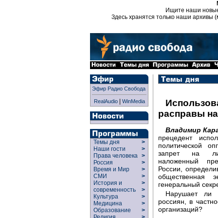
Ищите наши новы
Здесь хранятся только наши архивы (
Эфир Радио Свобода
|
Использов
RealAudio
WinMedia
расправы на
Владимир Кар
прецедент испо
Темы дня
>
политической оп
Наши гости
>
запрет на лик
Права человека
>
наложенный пре
Россия
>
России, определи
Время и Мир
>
общественная э
СМИ
>
История и
>
генеральный секре
современность
>
Нарушает ли 
Культура
>
россиян, в частн
Медицина
>
организаций?
Образование
>
Религия
>