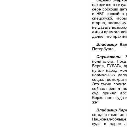
находится в ситу
себе роскоши дат
и НБП спокойно р
спецслужб, чтоб
вторых, поскольк
не давать возмож
акции прямого дей
далее, что практик
Владимир Ка
Петербурга.
Слушатель:
Зд
политолога. Пок
Берия, ГУЛАГ», 
пугали народ, мол
нормальных, дела
социал-демократи
Это такие полито
сейчас принял та
суд принял абс
Верховного суда 
же?
Владимир Кар
сегодня отменил 
Национал-больше
суда в адрес л