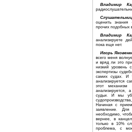
Владимир Ка
радиослушательн
Слушательниц
оценить знания 
прочих подобных 
Владимир Ка
анализируете де
пока еще нет.
Игорь Яковенк
всего меня волнуе
и вряд ли это пр
низкий уровень 
экспертизы судеб
самих судах. И 
анализируется с
этот механизм 
анализируется, 
судьи. И мы уб
судопроизводств
Начиная с прием
заявление. Для
необходимо, чтоб
вернее, в канце
только в 10% сл
проблема, с мо