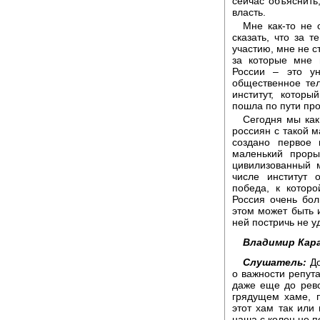
сейчас объяснить
власть.
Мне как-то не 
сказать, что за 
участию, мне не с
за которые мне 
России – это у
общественное те
институт, котор
пошла по пути про
Сегодня мы как
россиян с такой м
создано первое 
маленький проры
цивилизованный 
числе институт 
победа, к котор
Россия очень бол
этом может быть и
ней постричь не у
Владимир Кар
Слушатель:
До
о важности репута
даже еще до рев
грядущем хаме, п
этот хам так или 
наша с колен не п