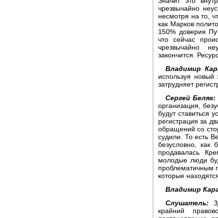
Значит это внут
чрезвычайно неус
несмотря на то, ч
как Марков полито
150% доверия Пут
что сейчас прои
чрезвычайно не
закончится. Ресу
Владимир Кар
используя новый 
затрудняет регис
Сергей Беляк:
организация, безу
будут ставиться у
регистрация за д
обращений со сто
судили. То есть В
безусловно, как 
продавалась Кр
молодые люди буд
проблематичным п
которые находятся
Владимир Кар
Слушатель:
Зд
крайний право