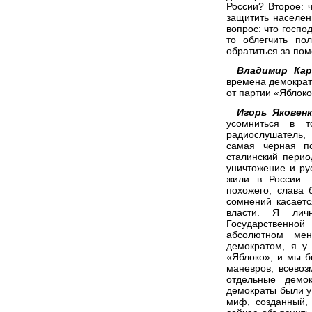
России? Второе: ч
защитить населен
вопрос: что госпо
то облегчить по
обратиться за по
Владимир Кар
времена демократ
от партии «Яблоко
Игорь Яковен
усомниться в 
радиослушатель,
самая черная п
сталинский перио
уничтожение и ру
жили в России. 
похожего, слава 
сомнений касаетс
власти. Я лич
Государственно
абсолютном мен
демократом, я у
«Яблоко», и мы б
маневров, всево
отдельные демо
демократы были у 
миф, созданный, 