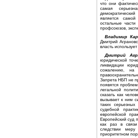
что они фактичес
самая серьезн
демократический
является самой
остальные части
профсоюзов, экспе
Владимир Кар
Дмитрий Аграновс
власть использует
Дмитрий Агра
юридической точк
ликвидации юрид
сожалению, на
правоохранитель
Запрета НБП не пр
появятся проблемы
легальной полит
сказать как челов
вызывает к ним с
таких серьезных
судебной практи
европейской пра
Европейский суд 
как раз в связ
следствии меру
приоритетном пор