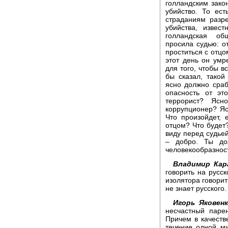
голландским зако
убийство. То ест
страданиям разр
убийства, извес
голландская об
просила судью: о
проститься с отцо
этот день он умр
для того, чтобы в
бы сказал, такой
ясно должно сраб
опасность от эт
террорист? Ясн
коррупционер? Яс
Что произойдет,
отцом? Что будет?
виду перед судьей
– добро. Ты до
человекообразност
Владимир Кар
говорить на русс
изолятора говорит
не знает русского.
Игорь Яковен
несчастный парен
Причем в качеств
течение одной ми