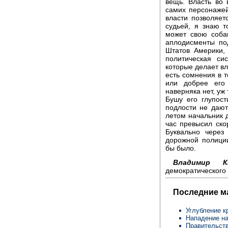
вещь. Власть во 
самих персонажей
власти позволяет
судьей, я знаю т
может свою собак
аплодисменты по
Штатов Америки, 
политическая си
которые делает вл
есть сомнения в 
или добрее его
наверняка нет, уж
Бушу его глупост
подлости не даю
летом начальник 
час превысил ско
Буквально через
дорожной полиции
бы было.
Владимир К
демократического 
Последние м
Углубление к
Нападение на
Правительств