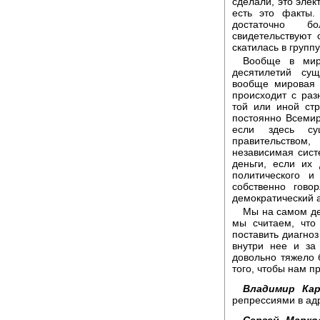
сделали, это элек
есть это факты.
достаточно бо
свидетельствуют 
скатилась в групп
Вообще в мире
десятилетий су
вообще мировая 
происходит с раз
той или иной стр
постоянно Всемир
если здесь су
правительством
независимая сист
деньги, если их 
политического и
собственно гово
демократический 
Мы на самом де
мы считаем, что
поставить диагноз
внутри нее и за
довольно тяжело 
того, чтобы нам п
Владимир Ка
репрессиями в ад
Сергей Марко