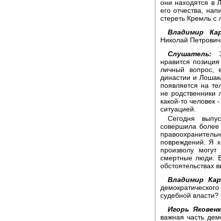
они находятся в 
его отчества, нап
стереть Кремль с 
Владимир Ка
Николай Петрович
Слушатель:
Зд
нравится позиция
личный вопрос, 
династии и Лошак
появляется на те
не родственники л
какой-то человек 
ситуацией.
Сегодня выпус
совершила более 
правоохранитель
повреждений. Я хо
произволу могут
смертные люди. В
обстоятельствах в
Владимир Кар
демократического 
судебной власти?
Игорь Яковен
важная часть дем