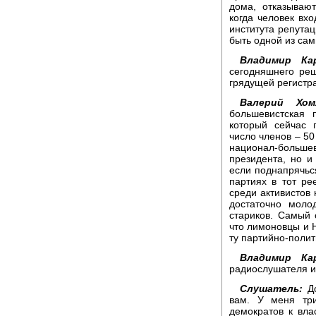
дома, отказывают
когда человек вхо
института репута
быть одной из сам
Владимир Ка
сегодняшнего ре
грядущей регистр
Валерий Хомя
большевистская 
который сейчас 
число членов – 50
национал-большев
президента, но и
если поднапрячься
партиях в тот ре
среди активистов
достаточно моло
стариков. Самый 
что лимоновцы и 
ту партийно-полит
Владимир Ка
радиослушателя и
Слушатель:
До
вам. У меня тр
демократов к вла