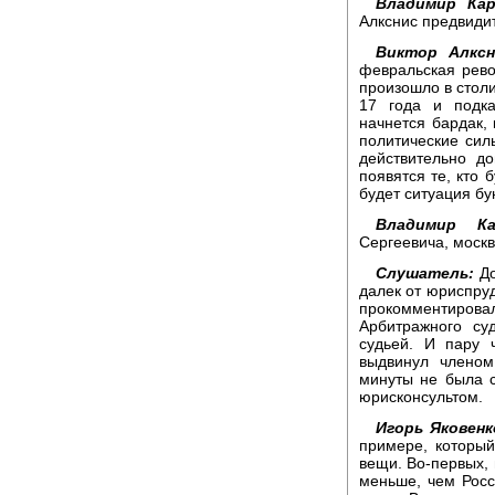
Владимир Ка
Алкснис предвиди
Виктор Алксн
февральская револ
произошло в столи
17 года и подка
начнется бардак, 
политические силы
действительно до
появятся те, кто 
будет ситуация бу
Владимир К
Сергеевича, москв
Слушатель:
До
далек от юриспруд
прокомментировали
Арбитражного су
судьей. И пару 
выдвинул членом
минуты не была с
юрисконсультом.
Игорь Яковен
примере, который
вещи. Во-первых, 
меньше, чем Росс