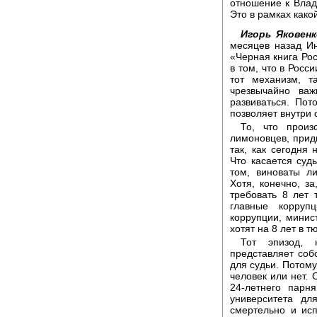
отношение к Влад
Это в рамках как
Игорь Яковен
месяцев назад Ин
«Черная книга Ро
в том, что в Росс
тот механизм, 
чрезвычайно ва
развиваться. Пот
позволяет внутри 
То, что произ
лимоновцев, прид
так, как сегодня
Что касается суд
том, виноваты л
Хотя, конечно, з
требовать 8 лет
главные корруп
коррупции, минис
хотят на 8 лет в т
Тот эпизод, 
представляет соб
для судьи. Потому
человек или нет. 
24-летнего парн
университета дл
смертельно и исп