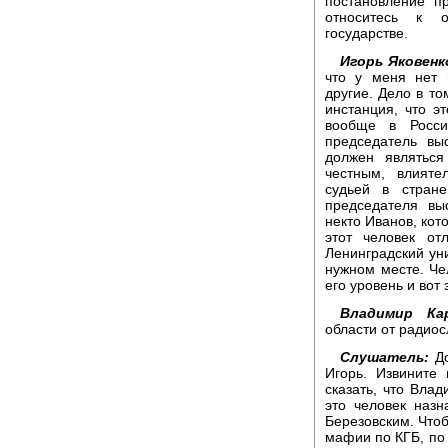
постановление п
относитесь к 
государстве.
Игорь Яковен
что у меня нет 
другие. Дело в то
инстанция, что э
вообще в Росси
председатель вы
должен являтьс
честным, влият
судьей в стране
председателя вы
некто Иванов, кот
этот человек от
Ленинградский ун
нужном месте. Чел
его уровень и вот 
Владимир Ка
области от радио
Слушатель:
До
Игорь. Извините
сказать, что Вла
это человек наз
Березовским. Чтоб
мафии по КГБ, по