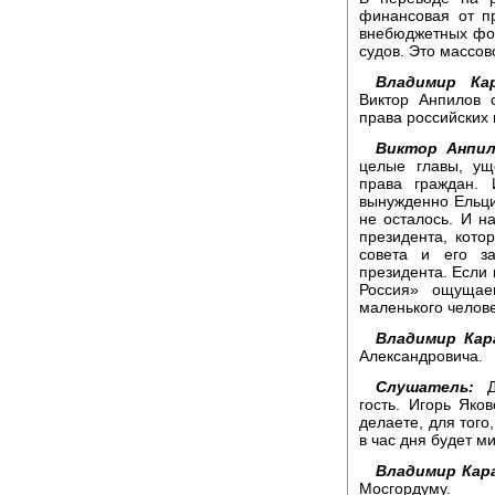
финансовая от пр
внебюджетных фон
судов. Это массов
Владимир Ка
Виктор Анпилов 
права российских 
Виктор Анпил
целые главы, ущ
права граждан. 
вынужденно Ельцин
не осталось. И н
президента, кото
совета и его з
президента. Если 
Россия» ощущае
маленького челове
Владимир Кар
Александровича.
Слушатель:
До
гость. Игорь Яко
делаете, для того
в час дня будет м
Владимир Кар
Мосгордуму.