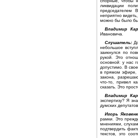
спорные, чтобы н
ликвидации пол
председателем 
неприятно видеть,
можно бы было бы
Владимир Кар
Ивановича.
Слушатель:
До
небольшое вступл
заикнулся по пов
рукой. Это отно
основной: у нас г
допустимо. В сво
в прямом эфире, 
закона, разреша
что-то, привел к
сказать. Это прос
Владимир Кар
экспертизу? Я зн
думских депутатов
Игорь Яковен
рамки. Это прежд
мнениями, слухам
подтвердить факти
текстов, это со