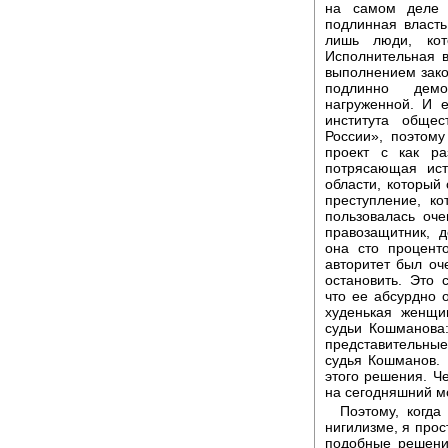
на самом деле 
подлинная власть
лишь люди, кот
Исполнительная 
выполнением зако
подлинно демо
нагруженной. И е
института общес
России», поэтом
проект с как р
потрясающая ист
области, который 
преступление, к
пользовалась оч
правозащитник, д
она сто процент
авторитет был о
остановить. Это
что ее абсурдно 
худенькая женщ
судьи Кошманова:
представительные
судья Кошманов. 
этого решения. Ч
на сегодняшний м
Поэтому, когд
нигилизме, я прост
подобные решени