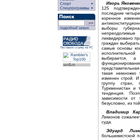
Игорь Яковенк
Спорт
>
125 подтвержде
Спецпрограммы
>
последние четыре 
коренное измене
антиконституцио
выборы губерн
подробный запрос
непреодолимые 
ликвидировано пр
граждан выбирать
самые основы кон
Поставьте ссылку на РС
исполнительной
выбирается, а
функциониров
представительная 
такая немножко 
изменен строй. И
группу стран, 
Туркменистан и 
тенденция. Поэ
зависимости от 
безусловно, из то
Владимир Ка
Лимонов сожалее
суда.
Эдуард Лимо
большевистской п