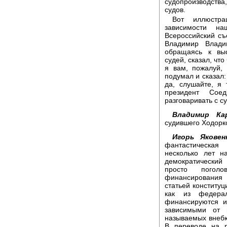
судопроизводства
судов.
Вот иллюстра
зависимости н
Всероссийский съ
Владимир Влади
обращаясь к вы
судей, сказал, чт
я вам, пожалуй,
подумал и сказал:
да, слушайте, я 
президент Сое
разговаривать с с
Владимир Ка
судившего Ходорк
Игорь Якове
фантастическая
несколько лет н
демократический
просто погол
финансирования 
статьей конститу
как из федера
финансируются и
зависимыми от 
называемых внеб
В переводе на р