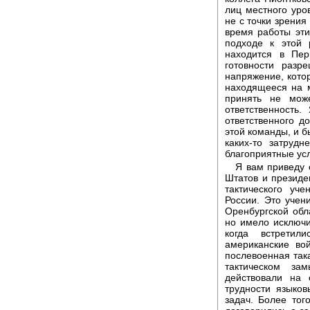
лиц местного уров
не с точки зрения 
время работы эти
подходе к этой 
находится в Пер
готовности раз
напряжение, котор
находящееся на м
принять не мож
ответственность
ответственного д
этой команды, и б
каких-то затрудн
благоприятные ус
Я вам приведу 
Штатов и президе
тактического уч
России. Это учен
Оренбургской обл
но имело исключи
когда встретил
американские во
послевоенная так
тактическом за
действовали на 
трудности языков
задач. Более тог