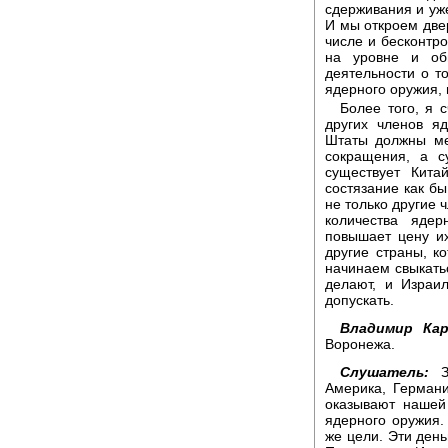
сдерживания и уже
И мы откроем двер
числе и бесконтро
на уровне и об
деятельности о т
ядерного оружия, 
Более того, я 
других членов я
Штаты должны ме
сокращения, а с
существует Кита
состязание как б
не только другие 
количества яде
повышает цену и
другие страны, к
начинаем свыкатьс
делают, и Израил
допускать.
Владимир Кар
Воронежа.
Слушатель:
Зд
Америка, Герман
оказывают нашей
ядерного оружия.
же цели. Эти день