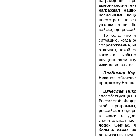
награждения пр
американский ген
награждал наши
носильными веща
посмотрел на св
ушанки на них бы
войско, где россий
То есть, что 
ситуацию, когда 
сопровождение, ка
отвечает, такой с
какая-то избы
осуществляли эт
извинения за это.
Владимир Кар
Никонов объясня
программу Нанна-
Вячеслав Нико
способствующая 
Российской Феде
этой программы
российского ядер
в связи с дог
значительная час
лодок. Сейчас, 
больше денег, ч
реализовыватьс