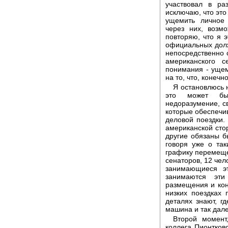
участвовал в ра
исключаю, что это
ущемить личное 
через них, возм
повторяю, что я 
официальных долж
непосредственно 
американского с
понимания - ущем
на то, что, конеч
Я остановлюсь 
это может бы
недоразумение, с
которые обеспечи
деловой поездки.
американской стор
другие обязаны б
говоря уже о так
графику перемеще
сенаторов, 12 чел
занимающиеся э
занимаются эти
размещения и кон
низких поездках 
деталях знают, г
машина и так дале
Второй момент
коллега Пионтков