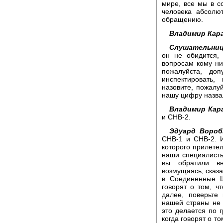
мире, все мы в с
человека абсолю
обращению.
Владимир Кара
Слушательниц
он не обидится,
вопросам кому ни 
пожалуйста, до
инспектировать
назовите, пожалуй
нашу цифру назвал
Владимир Кара
и СНВ-2.
Эдуард Вороб
СНВ-1 и СНВ-2. 
которого прилетел
наши специалисты
вы обратили вн
возмущаясь, сказа
в Соединенные Ш
говорят о том, ч
далее, поверьте
нашей страны не 
это делается по 
когда говорят о т