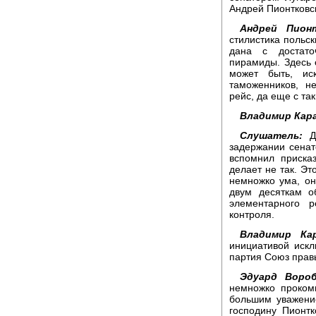
Андрей Пионтковс
Андрей Пионт
стилистика польск
дана с достато
пирамиды. Здесь 
может быть, ис
таможенников, 
рейс, да еще с т
Владимир Кара
Слушатель:
До
задержании сенат
вспомнил приска
делает не так. Эт
немножко ума, он
двум десяткам о
элементарного р
контроля.
Владимир Кар
инициативой иск
партия Союз правы
Эдуард Вороб
немножко проком
большим уважение
господину Пионт