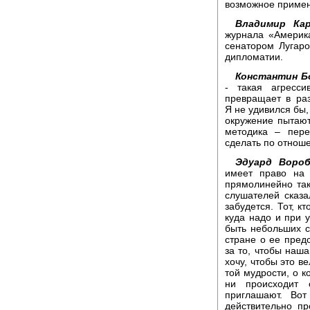
возможное примене
Владимир Кар
журнала «Америка
сенатором Лугар
дипломатии.
Константин Б
- такая агресси
превращает в ра
Я не удивился бы,
окружение пытаютс
методика – пере
сделать по отнош
Эдуард Вороб
имеет право на 
прямолинейно так
слушателей сказа
забудется. Тот, к
куда надо и при 
быть небольших с
стране о ее предс
за то, чтобы наша
хочу, чтобы это в
той мудрости, о к
ни происходит 
приглашают. Во
действительно п