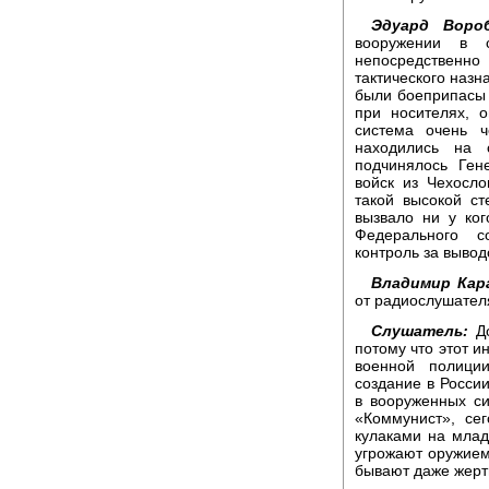
Эдуард Вороб
вооружении в с
непосредственно
тактического назн
были боеприпасы 
при носителях, 
система очень ч
находились на 
подчинялось Ген
войск из Чехосло
такой высокой ст
вызвало ни у ког
Федерального с
контроль за вывод
Владимир Кар
от радиослушател
Слушатель:
До
потому что этот и
военной полици
создание в Росси
в вооруженных си
«Коммунист», се
кулаками на млад
угрожают оружие
бывают даже жерт