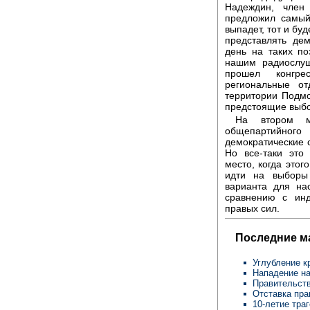
Надеждин, член
предложил самый
выпадет, тот и бу
представлять де
день на таких по
нашим радиослуш
прошел конгре
региональные от
территории Подмо
предстоящие выб
На втором м
общепартийног
демократические 
Но все-таки это
место, когда этог
идти на выборы
варианта для на
сравнению с ин
правых сил.
Последние м
Углубление к
Нападение на
Правительств
Отставка пра
10-летие тра