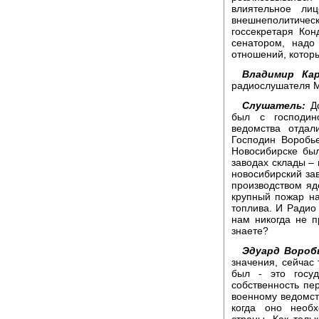
влиятельное ли
внешнеполитич
госсекретаря Ко
сенатором, надо
отношений, котор
Владимир Кар
радиослушателя 
Слушатель:
До
был с господин
ведомства отдал
Господин Воробье
Новосибирске бы
заводах склады – 
новосибирский за
производством яде
крупный пожар н
топлива. И Радио
нам никогда не 
знаете?
Эдуард Вороб
значения, сейчас 
был - это госуд
собственность п
военному ведомст
когда оно необ
страны. Как толь