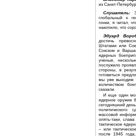
из Санкт-Петербур
Слушатель:
Зд
глобальный к ге
гонки, я читал, ч
накопило, что сор
Эдуард Вороб
достичь превос
Штатами или Сое
Союзом и Варшав
ядерных боеприп
ученые, несколь
послужило проявле
стороны, в резу
готовиться предл
мы уже выходим 
количеством бое
сказали.
И еще один мом
ядерное оружие б
сегодняшний день
политического 
массовой информа
опять-таки, слав
тактическое ядерн
– или тактическо
после 1945 года