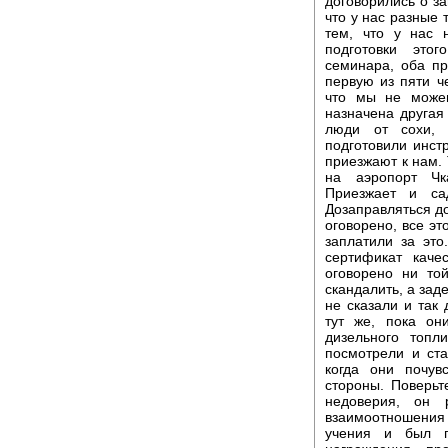
договорились о за
что у нас разные 
тем, что у нас 
подготовки это
семинара, оба пр
первую из пяти че
что мы не може
назначена другая
люди от сохи, 
подготовили инст
приезжают к нам.
на аэропорт Чк
Приезжает и са
Дозаправляться д
оговорено, все э
заплатили за эт
сертификат каче
оговорено ни то
скандалить, а зад
не сказали и так 
тут же, пока он
дизельного топл
посмотрели и ст
когда они почув
стороны. Поверьт
недоверия, он 
взаимоотношения
учения и был п