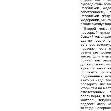
руководитель воен
Российской Фед
собственность,
Российской Фед
Федерации, мы го
в ходе эксплуатац
Второй момент
проверкой, нужно
бывший командующ
еду не просто по
есть соответств
проверки, есть 
результате провер
месте. Если я вые
принял там реше
должностного лица
нужно и такие в
поправить пол
подчиненных, есл
ехать не надо. Мн
проверить, что та
чтобы там на мест
ответственных,
реализации, в т
контроль, текущ
подвести итоги, к
то тогда, наверное