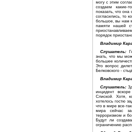
могу с этим согла
создаем какие-т
показать, что она
согласились, то к
большое, вы нам 
памяти нашей с
приостанавливае
порядок приостано
Владимир Кара
Слушатель:
Го
знать, что мы мо
большее количеств
Это вопрос диле
Белковского - сты
Владимир Кара
Слушатель:
Зд
инцидент вскоре
Слиской. Хотя, 
хотелось гостю за
что в мире все-та
мира сейчас з
терроризмом и бор
Будут ли создав
ограничению расп