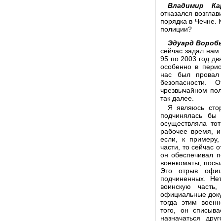
Владимир Кар
отказался возгла
порядка в Чечне. 
полиции?
Эдуард Воробь
сейчас задал нам
95 по 2003 год дв
особенно в перио
нас был провал
безопасности. 
чрезвычайном пол
так далее.
Я являюсь сто
подчинялась бы
осуществляла то
рабочее время, и
если, к примеру
части, то сейчас 
он обеспечивал п
военкоматы, посы
Это отрыв офиц
подчиненных. Не
воинскую часть
официальные доку
тогда этим воен
того, он списыв
назначаться дру