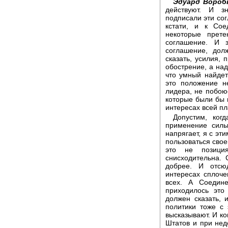
Эдуард Вороб
действуют. И зн
подписали эти сог
кстати, и к Со
некоторые прет
соглашение. И 
соглашение, дол
сказать, усилия,
обострение, а на
что умный найдет
это положение н
лидера, не побою
которые были бы 
интересах всей пл
Допустим, ко
применение силы
напрягает, я с эт
пользоваться свое
это не позиция
снисходительна. 
добрее. И отсю
интересах сплоче
всех. А Соедин
приходилось это
должен сказать,
политики тоже с 
высказывают. И к
Штатов и при нед