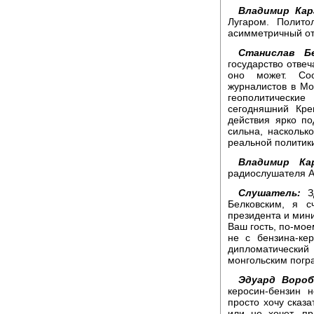
Владимир Кар
Лугаром. Полито
асимметричный о
Станислав Бе
государство отвеч
оно может. Соо
журналистов в Мо
геополитическ
сегодняшний Кре
действия ярко по
сильна, наскольк
реальной политик
Владимир Кар
радиослушателя А
Слушатель:
Зд
Белковским, я с
президента и мини
Ваш гость, по-мое
не с бензина-ке
дипломатический
монгольским погра
Эдуард Вороб
керосин-бензин 
просто хочу сказа
или не хочет, п