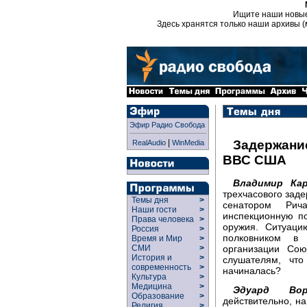
Ищите наши новы
Здесь хранятся только наши архивы (
Эфир Радио Свобода
|
Задержани
RealAudio
WinMedia
ВВС США
Владимир Кар
трехчасового зад
Темы дня
>
сенатором Рич
Наши гости
>
инспекционную п
Права человека
>
оружия. Ситуаци
Россия
>
полковником в 
Время и Мир
>
организации Сою
СМИ
>
История и
>
слушателям, что
современность
>
начиналась?
Культура
>
Медицина
>
Эдуард Воро
Образование
>
действительно, на
Религия
>