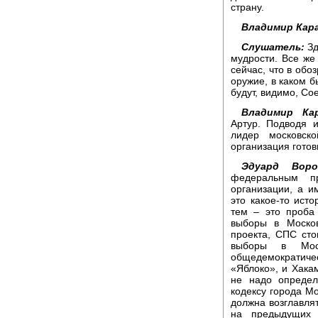
страну.
Владимир Кара
Слушатель:
Зд
мудрости. Все же 
сейчас, что в обо
оружие, в каком б
будут, видимо, С
Владимир Кар
Артур. Подводя 
лидер московск
организация гото
Эдуард Воро
федеральным п
организации, а и
это какое-то исто
тем – это проба
выборы в Москов
проекта, СПС сто
выборы в Моск
общедемократиче
«Яблоко», и Хака
не надо определ
кодексу города М
должна возглавлят
на предыдущих 