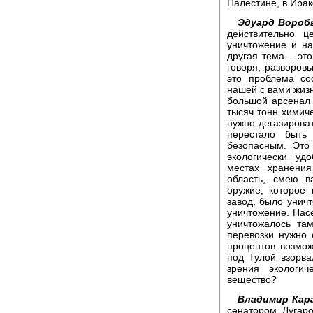
Палестине, в Ирак
Эдуард Воробь
действительно ц
уничтожение и на
другая тема – эт
говоря, разворовы
это проблема со
нашей с вами жиз
большой арсенал 
тысяч тонн химиче
нужно дегазироват
перестало быть
безопасным. Это
экологически уд
местах хранени
область, смею в
оружие, которое
завод, было уничт
уничтожение. Насе
уничтожалось там
перевозки нужно 
процентов возмож
под Тулой взорва
зрения экологи
вещество?
Владимир Кара
сенатором Лугаро