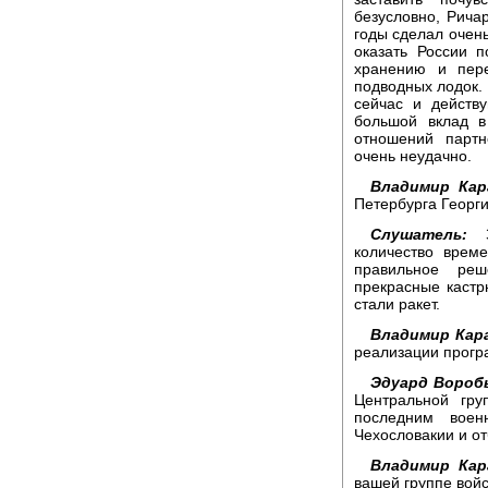
безусловно, Ричар
годы сделал очень
оказать России 
хранению и пере
подводных лодок.
сейчас и действ
большой вклад 
отношений партн
очень неудачно.
Владимир Кар
Петербурга Георги
Слушатель:
Зд
количество врем
правильное ре
прекрасные кастрю
стали ракет.
Владимир Кар
реализации прогр
Эдуард Воробь
Центральной гр
последним воен
Чехословакии и от
Владимир Кар
вашей группе войс