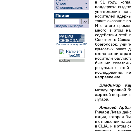
в 91 году, когд
Спорт
>
поддержал выделя
Спецпрограммы
>
уничтожения поп
носителей ядерны
также оказание 
И с этого време
подробный запрос
много в этом на
содействии этой
Советского Союза
боеголовок, унич
Поставьте ссылку на РС
крылатых ракет д
около сотни стра
носители баллисти
бывших советски
результате эт
исследований, н
направление.
Владимир Кар
международной без
жертвой погранич
Лугара.
Алексей Арба
Ричард Лугар дейс
акция, которая бы
в отношении наших
в США, и в этом 
заставить почу