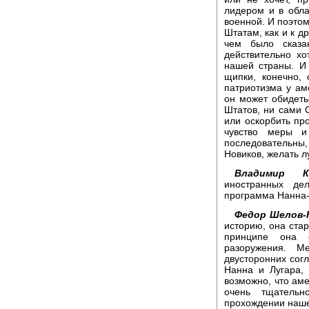
лидером и в обла
военной. И поэто
Штатам, как и к д
чем было сказа
действительно х
нашей страны. И
щипки, конечно, 
патриотизма у ам
он может обидеть
Штатов, ни сами 
или оскорбить пр
чувство меры и
последовательны,
Новиков, желать л
Владимир Ка
иностранных де
программа Нанна-
Федор Шелов-
историю, она стар
принципе она 
разоружения. М
двусторонних согл
Нанна и Лугара,
возможно, что аме
очень тщательн
прохождении наше