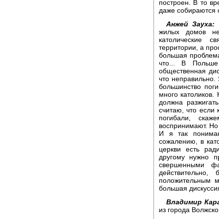
построен. В то в
даже собираются 
Анжей Зауха:
Н
жилых домов не 
католические с
территории, а про
большая проблема
что... В Польше
общественная дис
что неправильно. 
большинство пог
много католиков. 
должна разжигать
считаю, что если к
погибали, скаж
воспринимают. Но 
И я так понимаю
сожалению, в като
церкви есть рад
другому нужно п
свершенными фа
действительно,
положительным м
большая дискуссия
Владимир Кара
из города Волжско