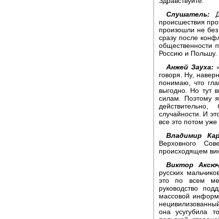
Здравствуйте.
Слушатель:
До
происшествия про
произошли не без
сразу после конф
общественности п
Россию и Польшу.
Анжей Зауха:
«
говоря. Ну, наверн
понимаю, что гла
выгодно. Но тут 
силам. Поэтому я 
действительно
случайности. И эт
все это потом уже
Владимир Кар
Верховного Со
происходящем ви
Виктор Аксюч
русских мальчико
это по всем ме
руководство подд
массовой информ
нецивилизованный
она усугубила т