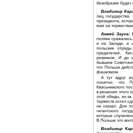
безобразие будет
Владимир Кара
лиц государства.
президента, кото
мая на торжества
Анжей Зауха:
В
поляки сражались
и на Западе, и 
польские отряды
предателей, Ки
режимом. И до с
бывшем Советском
что Польша дейст
фашизмом.
А тут вдруг из
понятно, что 
Квасьневского по
в решении этого п
этой обиды, из-з
торжеств хотел сд
не сказал. Для п
гигантского гос
которые случились
В Польше это вос
Владимир Кар