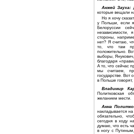
Анжей Зауха:
Д
которые вещали н
Но я хочу сказат
у Польши, если 
Белоруссии сей
независимости, 
стороны, наприм
нет? Я считаю, чт
то, что там пр
положительно. Вот
выборы, Янукович
благодаря «правил
А то, что сейчас п
мы считаем, пр
государстве. Вот 
в Польше говорят,
Владимир Кар
Политковская о
желанием мести.
Анна Политко
накладывается на 
обязательно, чт
сегодня в ходу н
думаю, что есть ч
в ногу с Путиным