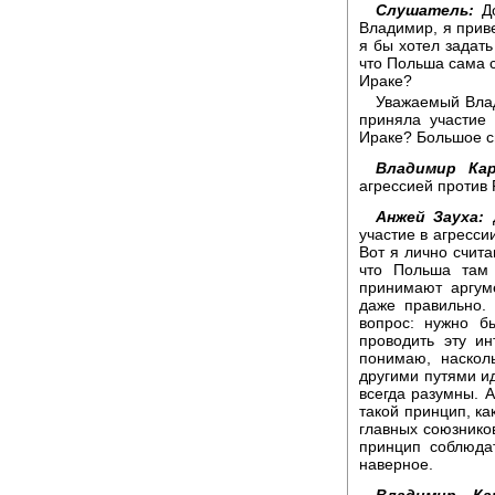
Слушатель:
До
Владимир, я приве
я бы хотел задать
что Польша сама с
Ираке?
Уважаемый Влад
приняла участие 
Ираке? Большое с
Владимир Кар
агрессией против 
Анжей Зауха:
Д
участие в агресси
Вот я лично счита
что Польша там 
принимают аргум
даже правильно.
вопрос: нужно б
проводить эту ин
понимаю, наскол
другими путями ид
всегда разумны. А
такой принцип, ка
главных союзников
принцип соблюдат
наверное.
Владимир Кар