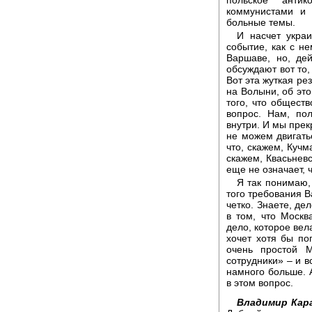
коммунистами и 
больные темы.
И насчет украи
событие, как с н
Варшаве, но, де
обсуждают вот то,
Вот эта жуткая ре
на Волыни, об это
того, что обществ
вопрос. Нам, пол
внутри. И мы прек
не можем двигать
что, скажем, Кучм
скажем, Квасьневс
еще не означает, ч
Я так понимаю,
того требования В
четко. Знаете, де
в том, что Москв
дело, которое вел
хочет хотя бы по
очень простой 
сотрудники» – и в
намного больше. А
в этом вопрос.
Владимир Кара