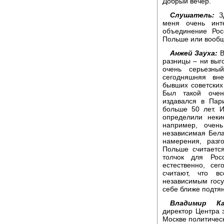
Добрый вечер.
Слушатель:
Зд
меня очень инте
объединение Рос
Польше или вообщ
Анжей Зауха:
В
разницы – ни выг
очень серьезны
сегодняшняя вн
бывших советских
Был такой очен
издавался в Пар
больше 50 лет. И
определили неки
например, очен
независимая Бела
намерения, разг
Польше считаетс
толчок для Рос
естественно, се
считают, что в
независимым госу
себе ближе подтян
Владимир Ка
директор Центра 
Москве политичес