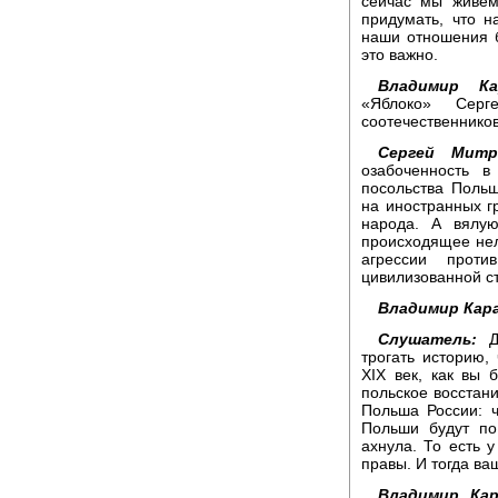
сейчас мы живем
придумать, что 
наши отношения б
это важно.
Владимир Кар
«Яблоко» Сер
соотечественников
Сергей Митр
озабоченность в
посольства Поль
на иностранных г
народа. А вялу
происходящее нел
агрессии проти
цивилизованной с
Владимир Кара
Слушатель:
До
трогать историю,
XIX век, как вы 
польское восстани
Польша России: ч
Польши будут по
ахнула. То есть 
правы. И тогда ва
Владимир Кар