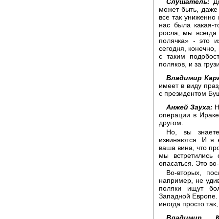
Слушатель:
До
может быть, даже
все так униженно 
нас была какая-т
росла, мы всегда
полячка» - это 
сегодня, конечно, 
с таким подобос
поляков, и за груз
Владимир Кар
имеет в виду праз
с президентом Бу
Анжей Зауха:
Н
операции в Ираке
другом.
Но, вы знаете
извиняются. И я 
ваша вина, что пр
мы встретились 
опасаться. Это во
Во-вторых, по
например, не удив
поляки ищут бо
Западной Европе.
иногда просто так
Владимир Ка