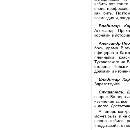
избить вот так-то
очень профессион
как бить. Поэто
возмездия и, заод
Владимир Кар
Александр Проха
корнями в истори
Александр Про
боль, драма. В эт
офицеров в Каты
пленными крас
Тухачевского на В
стороны Польши
драками и избиен
Владимир Кар
Здравствуйте.
Слушатель:
До
вопрос. Во-первых
извинения за все,
и долго. Достаточ
А теперь конкр
может быть, и не 
шпана избила р
«подставой», от к