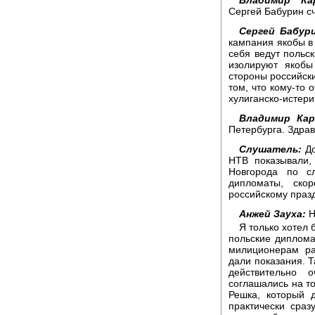
Сергей Бабурин сч
Сергей Бабури
кампания якобы в 
себя ведут польс
изолируют якобы
стороны российски
том, что кому-то 
хулиганско-истери
Владимир Кар
Петербурга. Здрав
Слушатель:
До
НТВ показывали,
Новгорода по с
дипломаты, ско
российскому празд
Анжей Зауха:
Н
Я только хотел 
польские диплома
милиционерам ра
дали показания. Т
действительно 
соглашались на т
Решка, который 
практически сраз