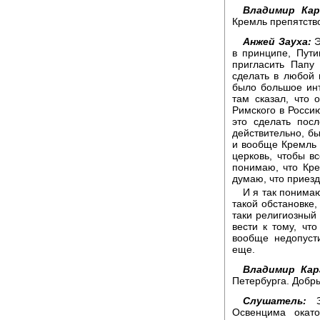
Владимир Кар
Кремль препятств
Анжей Зауха:
Э
в принципе, Пут
пригласить Папу
сделать в любой 
было большое инт
там сказал, что 
Римского в Россию
это сделать посл
действительно, бы
и вообще Кремль 
церковь, чтобы вс
понимаю, что Кре
думаю, что приез
И я так понимаю
такой обстановке,
таки религиозный 
вести к тому, чт
вообще недопусти
еще.
Владимир Кар
Петербурга. Добр
Слушатель:
Зд
Освенцима окат