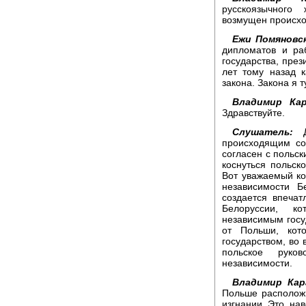
русскоязычног
возмущен происхо
Ежи Помяновс
дипломатов и ра
государства, през
лет тому назад к
закона. Закона я 
Владимир Кар
Здравствуйте.
Слушатель:
До
происходящим со
согласен с польск
коснуться польск
Вот уважаемый ко
независимости 
создается впеча
Белоруссии, к
независимым госуд
от Польши, кот
государством, во 
польское руко
независимости.
Владимир Кар
Польше располож
изгнании. Это, на