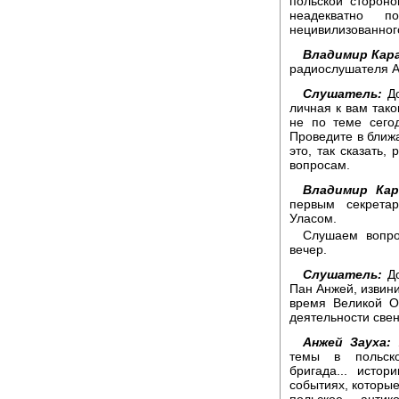
польской стороно
неадекватно п
нецивилизованного
Владимир Кара
радиослушателя А
Слушатель:
До
личная к вам тако
не по теме сего
Проведите в ближ
это, так сказать
вопросам.
Владимир Кар
первым секрета
Уласом.
Слушаем вопро
вечер.
Слушатель:
До
Пан Анжей, извин
время Великой О
деятельности све
Анжей Зауха:
Я
темы в польско
бригада... исто
событиях, которые
польское антик