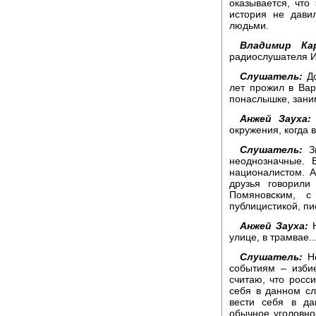
оказывается, что
история не дави
людьми.
Владимир Кар
радиослушателя И
Слушатель:
До
лет прожил в Вар
понаслышке, зани
Анжей Зауха:
окружения, когда 
Слушатель:
Зн
неоднозначные. 
националистом. 
друзья говорил
Помяновским, с
публицистикой, п
Анжей Зауха:
Н
улице, в трамвае..
Слушатель:
Не
событиям – изби
считаю, что росс
себя в данном сл
вести себя в да
обычное уголовно