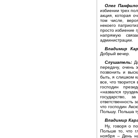
Олег Панфило
избиении трех пол
акция, которая о
том числе, веро
некоего патриоти
просто избиение г
напрямую связ
администрации.
Владимир Кар
Добрый вечер.
Слушатель:
До
передачу, очень 
позвонить и выск
быть, я слишком к
все, что творится
господин прези
«назвался груздем
государство, з
ответственность з
что господин Акс
Польшу. Польша т
Владимир Кара
Ну, говоря о п
Польше то, что г
ноября – День н