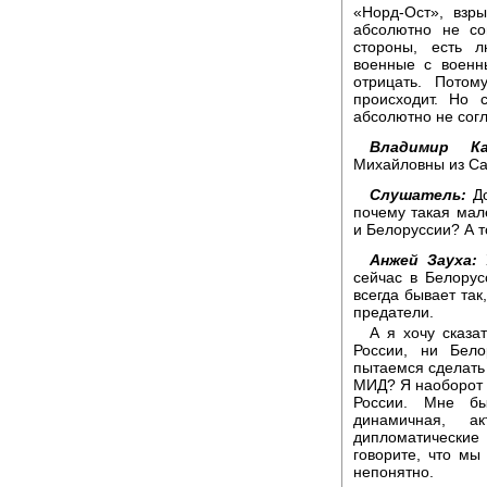
«Норд-Ост», взр
абсолютно не со
стороны, есть л
военные с военн
отрицать. Пото
происходит. Но 
абсолютно не сог
Владимир Ка
Михайловны из Сан
Слушатель:
До
почему такая мал
и Белоруссии? А т
Анжей Зауха:
Х
сейчас в Белорус
всегда бывает так
предатели.
А я хочу сказа
России, ни Бело
пытаемся сделать 
МИД? Я наоборот 
России. Мне бы
динамичная, а
дипломатические
говорите, что мы
непонятно.