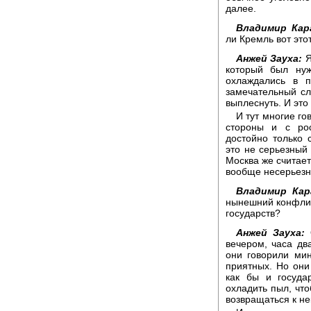
далее.
Владимир Кар
ли Кремль вот это
Анжей Зауха:
Я
который был ну
охлаждались в п
замечательный сл
выплеснуть. И эт
И тут многие го
стороны и с рос
достойно только 
это не серьезный 
Москва же считает
вообще несерьезн
Владимир Кар
нынешний конфлик
государств?
Анжей Зауха:
О
вечером, часа дв
они говорили мин
приятных. Но они
как бы и госуда
охладить пыл, чт
возвращаться к н