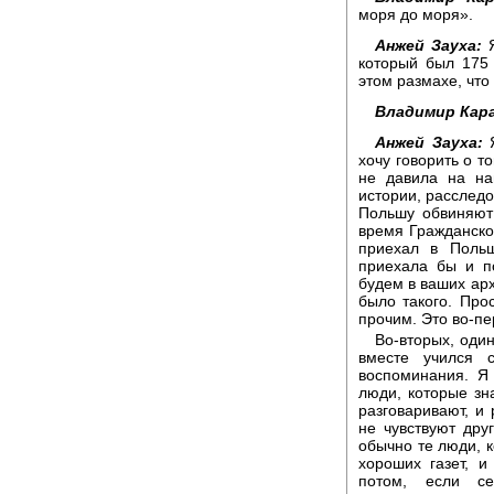
моря до моря».
Анжей Зауха:
Я
который был 175 
этом размахе, что
Владимир Кара
Анжей Зауха:
Я
хочу говорить о т
не давила на на
истории, расследо
Польшу обвиняют
время Гражданско
приехал в Польш
приехала бы и п
будем в ваших ар
было такого. Про
прочим. Это во-пе
Во-вторых, один
вместе учился 
воспоминания. Я
люди, которые зна
разговаривают, и
не чувствуют дру
обычно те люди, к
хороших газет, и
потом, если се