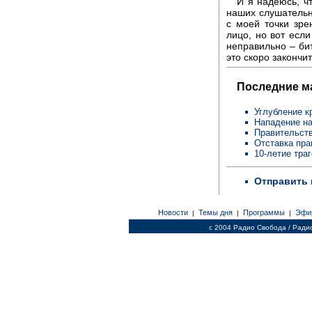
И я надеюсь, чт
наших слушательни
с моей точки зре
лицо, но вот если
неправильно – бит
это скоро закончит
Последние м
Углубление к
Нападение на
Правительств
Отставка пра
10-летие тра
Отправить 
Новости
Темы дня
Программы
Эфи
|
|
|
c 2004 Радио Свобода / Ради