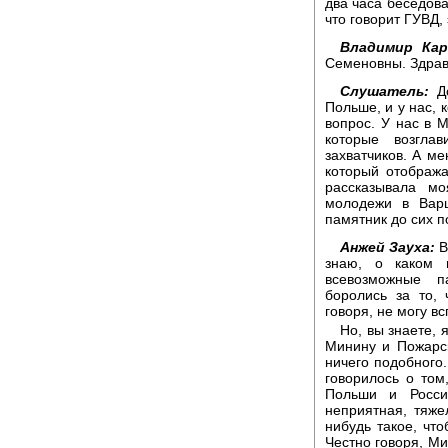
два часа беседова
что говорит ГУВД,
Владимир Кар
Семеновны. Здрав
Слушатель:
До
Польше, и у нас, 
вопрос. У нас в 
которые возгла
захватчиков. А ме
который отображ
рассказывала мо
молодежи в Варш
памятник до сих п
Анжей Зауха:
В
знаю, о каком 
всевозможные п
боролись за то,
говоря, не могу в
Но, вы знаете, 
Минину и Пожарск
ничего подобного.
говорилось о то
Польши и Росси
неприятная, тяже
нибудь такое, чт
Честно говоря, Ми