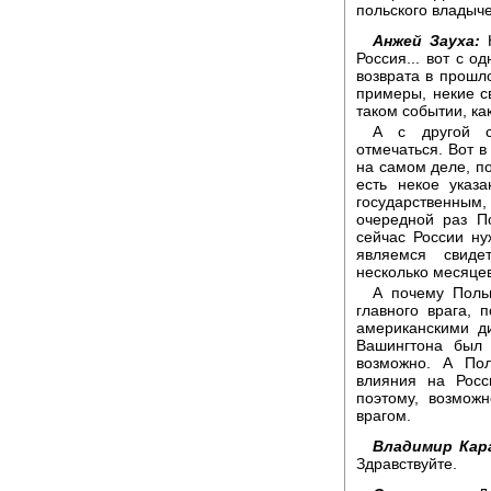
польского владыче
Анжей Зауха:
Н
Россия... вот с о
возврата в прошло
примеры, некие св
таком событии, ка
А с другой с
отмечаться. Вот в
на самом деле, по
есть некое указ
государственным,
очередной раз П
сейчас России ну
являемся свиде
несколько месяце
А почему Поль
главного врага,
американскими д
Вашингтона был 
возможно. А По
влияния на Росс
поэтому, возмож
врагом.
Владимир Кар
Здравствуйте.