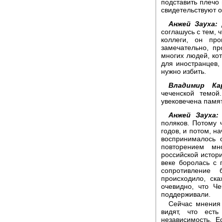
подставить плечо
свидетельствуют о
Анжей Зауха:
Д
соглашусь с тем, 
коллеги, он про
замечательно, п
многих людей, кот
для иностранцев, 
нужно избить.
Владимир Кар
чеченской темой
увековечена памя
Анжей Зауха:
поляков. Потому 
годов, и потом, н
воспринималось 
повторением мн
российской истори
веке боролась с 
сопротивление 
происходило, ск
очевидно, что Че
поддерживали.
Сейчас мнения 
видят, что ест
независимость. Е