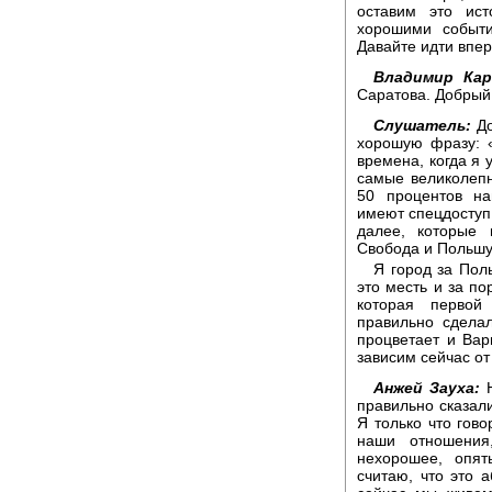
оставим это ист
хорошими событи
Давайте идти впер
Владимир Кар
Саратова. Добрый
Слушатель:
До
хорошую фразу: 
времена, когда я 
самые великолепн
50 процентов на
имеют спецдоступ 
далее, которые 
Свобода и Польшу
Я город за Пол
это месть и за по
которая первой
правильно сделал
процветает и Вар
зависим сейчас о
Анжей Зауха:
Н
правильно сказали
Я только что гово
наши отношения
нехорошее, опят
считаю, что это 