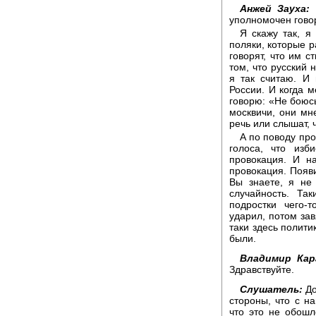
Анжей Зауха:
В
уполномочен говор
Я скажу так, я
поляки, которые р
говорят, что им с
том, что русский 
я так считаю. И
России. И когда 
говорю: «Не боюсь
москвичи, они мн
речь или слышат, 
А по поводу про
голоса, что изб
провокация. И на
провокация. Появи
Вы знаете, я не 
случайность. Та
подростки чего-
ударил, потом зав
таки здесь полити
были.
Владимир Кар
Здравствуйте.
Слушатель:
До
стороны, что с н
что это не обошл