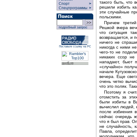
такого быть, что 
Спорт
>
решили избить ка
Спецпрограммы
>
эти случайные п
польскими.
Причем третий
Решкой вчера ве
подробный запрос
что ситуация та
возвращается, и п
ничего не спраши
никогда с ними не
Поставьте ссылку на РС
чего-то не подели
никаких ссор не
нападают, бьют 
«случайно» получа
начале Кутузовско
вечера. Еще свет
очень четко вычис
что это поляк. Так
Поэтому я счит
отомстить за эти
были избиты в В
вычислил людей, к
после избиения в
сейчас очередь ж
что я был прав. Оп
не случайность, к
Павла, определить
молодчикам, что 