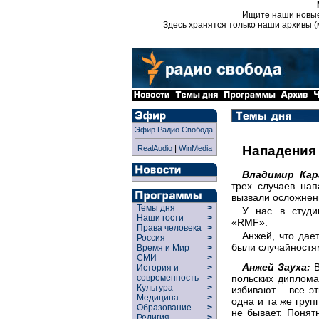
Ищите наши новы
Здесь хранятся только наши архивы (
Эфир Радио Свобода
|
Нападения 
RealAudio
WinMedia
Владимир Кар
трех случаев на
вызвали осложнен
Темы дня
>
У нас в студи
Наши гости
>
«RMF».
Права человека
>
Анжей, что дае
Россия
>
были случайностя
Время и Мир
>
СМИ
>
Анжей Зауха:
В
История и
>
польских диплома
современность
>
Культура
>
избивают – все эт
Медицина
>
одна и та же груп
Образование
>
не бывает. Понятн
Религия
>