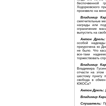
беспочвенной г
Ходорковского пр
произвело на мен
Владимир Кар
смягчительные ме
награды или под
ограничение ма
выпустить на сво
Антон Дрель:
особой надежды
приурочена ко Дн
не было. Что кас
все-таки надее
торжествовать спр
Владимир Кар
Владимира Гусин
отчасти на этом
шестому пункту п
свобода в обмен
ЮКОСа?
Антон Дрель:
Д
Владимир Кара
Слушатель:
Пр