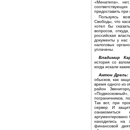
«Менатепа», нет
соответствующи
предоставить при 
Пользуясь во
Свободы, что кас
хотел бы сказат
вопросов, откуда
российская власт
документы у нас е
налоговых органо
уплачены.
Владимир Кар
история со взло
когда искали как
Антон Дрель:
обысков, как защи
время одного из о
район Звенигор
«Подмосковный», 
пограничников, п
Так вот, при пр
сервер. И защит
ознакомиться 
аргументировано б
находились на 
финансовой дея