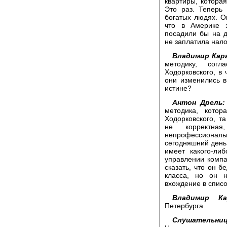
квартиры, котора
Это раз. Теперь
богатых людях. О
что в Америке 
посадили бы на д
не заплатила налог
Владимир Кара
методику, сог
Ходорковского, в
они изменились в
истине?
Антон Дрель:
методика, кото
Ходорковского, та
не корректн
непрофессиональн
сегодняшний день
имеет какого-ли
управлении комп
сказать, что он б
класса, но он 
вхождение в списо
Владимир Кар
Петербурга.
Слушательниц