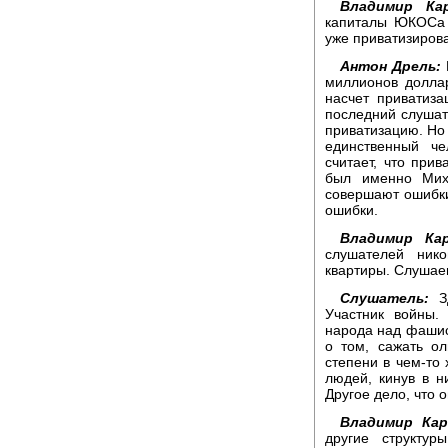
Владимир Кар
капиталы ЮКОСа 
уже приватизиров
Антон Дрель:
миллионов долла
насчет приватиз
последний слушате
приватизацию. Но 
единственный че
считает, что прив
был именно Мих
совершают ошибки
ошибки.
Владимир Кар
слушателей нико
квартиры. Слушае
Слушатель:
Зд
Участник войны.
народа над фашис
о том, сажать ол
степени в чем-то
людей, кинув в н
Другое дело, что 
Владимир Кар
другие структур