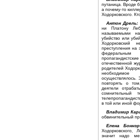
путаница. Вроде б
а почему-то килл
Ходорковского. Кт
Антон Дрель:
ни Платону Леб
называемыми на
убийство или убий
Ходорковский н
преступления на э
федеральным 
пропагандистск
отечественной жу
родителей Ходорко
необходимое 
осуществлялось. 
повторять о том
деятели отрабат
сомнительный 
телепропагандист
в той или иной фо
Владимир Кара
обвинительный пр
Елена Боннэр
Ходорковского, 
значит надо ме