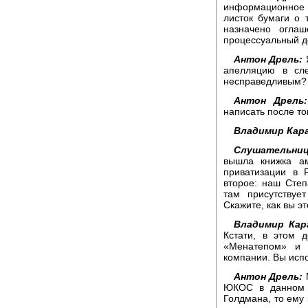
информационное
листок бумаги о 
назначено огла
процессуальный д
Антон Дрель:
Я
апелляцию в сл
несправедливым?
Антон Дрель:
написать после то
Владимир Кара
Слушательниц
вышла книжка а
приватизации в 
второе: наш Степ
там присутству
Скажите, как вы э
Владимир Кар
Кстати, в этом 
«Менатепом» и 
компании. Вы испо
Антон Дрель:
М
ЮКОС в данном 
Голдмана, то ему 