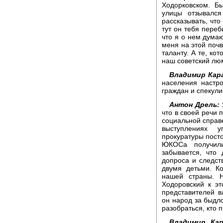
Ходорковском. Б
улицы отзывался
рассказывать, что
тут он тебя переб
что я о нем думаю
меня на этой почв
таланту. А те, ко
наш советский лю
Владимир Кара
населения настр
граждан и спекули
Антон Дрель:
что в своей речи 
социальной справе
выступлениях у
прокуратуры посто
ЮКОСа получил
забывается, что
допроса и следст
двумя детьми. Ко
нашей страны. 
Ходоровский к эт
представителей в
он народ за быдло
разобраться, кто п
Владимир Кар