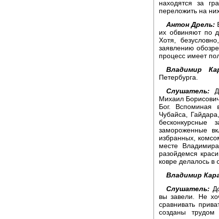
находятся за гр
переложить на ни
Антон Дрель:
В
их обвиняют по д
Хотя, безусловн
заявлению обозрев
процесс имеет пол
Владимир Кар
Петербурга.
Слушатель:
До
Михаил Борисович
Бог. Вспоминая 
Чубайса, Гайдара
бесконкурсные 
замороженные вк
избранных, комсом
месте Владимира
разойдемся красив
ковре делалось в 
Владимир Кара
Слушатель:
До
вы завели. Не хо
сравнивать прив
созданы трудом 