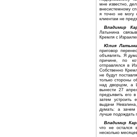
мне известно, де
внесистемному сп
я точно не могу 
клиентам не пред
Владимир Кар
Латынина связыв
Кремля с Израиле
Юлия Латыни
приговор перене
объявлять. Я дум
причине, по к
отправлялся в Из
Собственно Кремл
не будут поставл
только стороны о
над дворцом, а 
вынести 27 апре
предъявить его в
затем устроить 
выдачи Невзлина
думать: а зачем
лучше подождать 
Владимир Кар
что не остался 
несколько месяцев