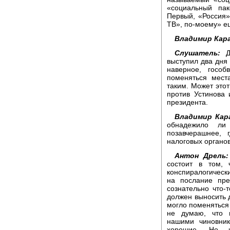
«социальный па
Первый, «Россия»
ТВ», по-моему» е
Владимир Кара
Слушатель:
До
выступил два дня 
наверное, госо
поменяться мест
таким. Может это
против Устинова 
президента.
Владимир Кар
обнадежило ли 
позавчерашнее, 
налоговых органо
Антон Дрель:
состоит в том, 
конспиралогически
на послание пре
сознательно что-т
должен выносить д
могло поменяться
не думаю, что 
нашими чиновник
хорошие. Но н