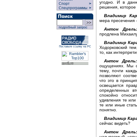
угодно. И в дан
Спорт
>
решения, которое 
Спецпрограммы
>
Владимир Кар
мера пресечения 
подробный запрос
Антон Дрель
продлена Михаилу
Владимир Кар
Ходорковский тем
Поставьте ссылку на РС
то, как интерпрет
Антон Дрель:
ощущениях. Мы с
тему, почти кажд
позволяют соотве
что это в принцип
освещается прав
определенных вт
спокойно относи
удивления те или
те или иные стат
понятно.
Владимир Кара
сейчас видеть?
Антон Дрель
называемый «соц