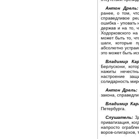
Антон Дрель:
ранее, о том, ч
справедливое ре
ошибка - уповать
держав и на то, ч
Ходорковского на
может быть то, ч
шаги, которые 
абсолютно устраив
это может быть ис
Владимир Кар
Берлускони, кото
нажиты нечестн
настроение защ
солидарность мир
Антон Дрель:
закона, справедли
Владимир Кар
Петербурга.
Слушатель:
Зд
приватизация, ког
напросто ограбле
воров-олигархов, 