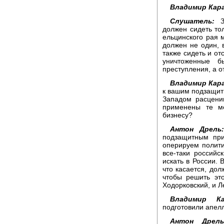
Владимир Кара
Слушатель:
Зд
должен сидеть тол
ельцинского рая 
должен не один, 
также сидеть и от
уничтоженные б
преступления, а о
Владимир Кара
к вашим подзащит
Западом расценив
применены те м
бизнесу?
Антон Дрель
подзащитным при
оперируем полити
все-таки российс
искать в России. 
что касается, дол
чтобы решить это
Ходорковский, и Л
Владимир Ка
подготовили апел
Антон Дрель