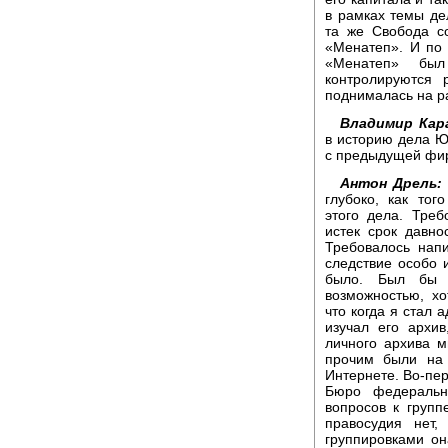
в рамках темы де
та же Свобода с
«Менатеп». И по
«Менатеп» был
контролируются
поднималась на р
Владимир Кар
в историю дела 
с предыдущей фи
Антон Дрель:
глубоко, как тог
этого дела. Треб
истек срок давно
Требовалось нап
следствие особо и
было. Был бы з
возможностью, х
что когда я стал 
изучал его архи
личного архива м
прочим были на 
Интернете. Во-пер
Бюро федеральн
вопросов к групп
правосудия нет
группировками он