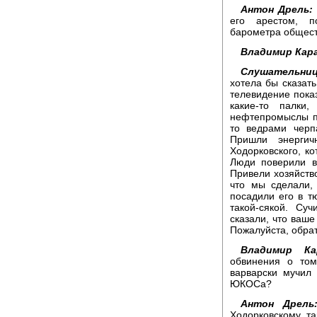
Антон Дрель:
его арестом, п
барометра общест
Владимир Кара
Слушательниц
хотела бы сказать
телевидение показ
какие-то палки
нефтепромыслы пр
то ведрами черпа
Пришли энерги
Ходорковского, ко
Люди поверили в
Привели хозяйство
что мы сделали,
посадили его в т
такой-сякой. Су
сказали, что ваше
Пожалуйста, обрат
Владимир Кар
обвинения о то
варварски мучил
ЮКОСа?
Антон Дрель
Ходорковскому т