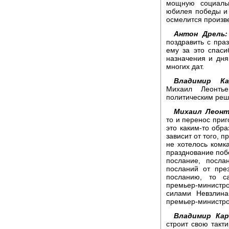
мощную социальн
юбилея победы и
осмелится произв
Антон Дрель:
поздравить с праз
ему за это спаси
назначения и дня
многих дат.
Владимир Кар
Михаил Леонтье
политическим реш
Михаил Леонт
то и перенос приг
это каким-то обр
зависит от того, 
не хотелось комк
празднование побе
послание, посла
посланий от пре
посланию, то с
премьер-министр
силами Невзлина
премьер-министро
Владимир Кар
строит свою такти