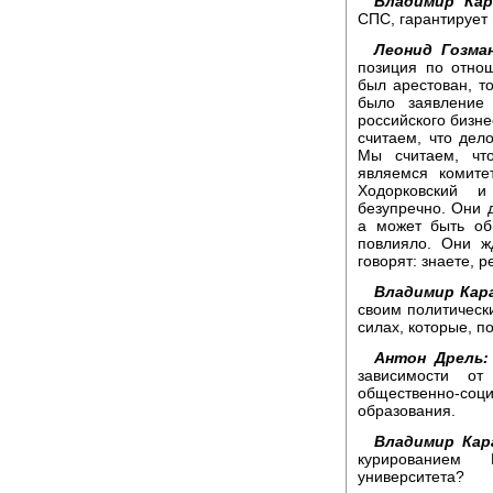
Владимир Кар
СПС, гарантирует
Леонид Гозман
позиция по отно
был арестован, 
было заявление
российского бизн
считаем, что де
Мы считаем, чт
являемся комите
Ходорковский 
безупречно. Они д
а может быть об
повлияло. Они ж
говорят: знаете, 
Владимир Кар
своим политическ
силах, которые, 
Антон Дрель:
зависимости от
общественно-со
образования.
Владимир Кар
курированием Р
университета?