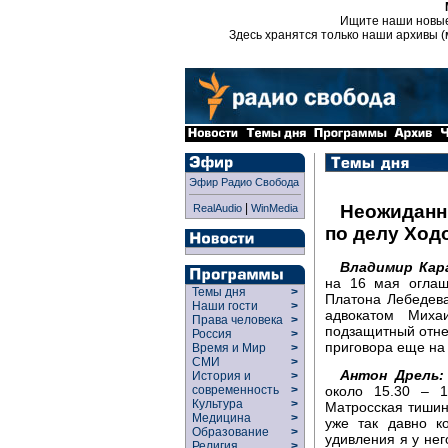
Ищите наши новы
Здесь хранятся только наши архивы (
Эфир Радио Свобода
|
Неожиданн
RealAudio
WinMedia
по делу Ход
Владимир Кар
на 16 мая оглаш
Темы дня
>
Платона Лебедев
Наши гости
>
адвокатом Миха
Права человека
>
подзащитный отне
Россия
>
приговора еще на
Время и Мир
>
СМИ
>
Антон Дрель:
История и
>
около 15.30 – 1
современность
>
Культура
>
Матросская тишин
Медицина
>
уже так давно к
Образование
>
удивления я у нег
Религия
>