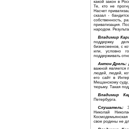
какой закон в Ро
Те, кто не прог
Насчет приватизац
сказал - бандитс
собственность, р
приватизация. По
народом. Результа
Владимир Кара
поддержку дел
бизнесменов, с ко
или, условно г
поддерживать отн
Антон Дрель:
Д
важной является 
людей, людей, ко
его сайт в Инте
Мещанскому суду, 
тюрьму. Такая под
Владимир Кар
Петербурга.
Слушатель:
Зд
Николай Никола
Космодемьянская
свое родины не дл