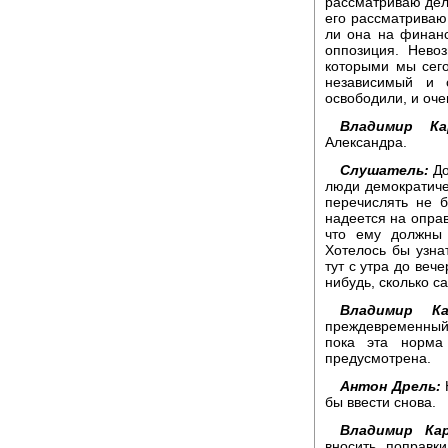
рассматриваю дело
его рассматриваю
ли она на финанс
оппозиция. Нево
которыми мы сег
независимый и 
освободили, и оче
Владимир Кар
Александра.
Слушатель:
До
люди демократичес
перечислять не 
надеется на оправ
что ему должны 
Хотелось бы узнат
тут с утра до веч
нибудь, сколько с
Владимир Кар
преждевременный
пока эта норма
предусмотрена.
Антон Дрель:
Н
бы ввести снова.
Владимир Кар
вносить поправк