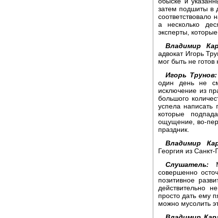
обыске и указанн
затем подшиты в д
соответствовало н
а несколько дес
эксперты, которые
Владимир Кар
адвокат Игорь Трун
мог быть не готов
Игорь Трунов:
один день не см
исключение из пр
большого количес
успела написать 
которые подпад
ощущение, во-пер
праздник.
Владимир Кар
Георгия из Санкт-
Слушатель:
Мо
совершенно осто
позитивное разви
действительно н
просто дать ему пя
можно мусолить эт
Владимир Кар