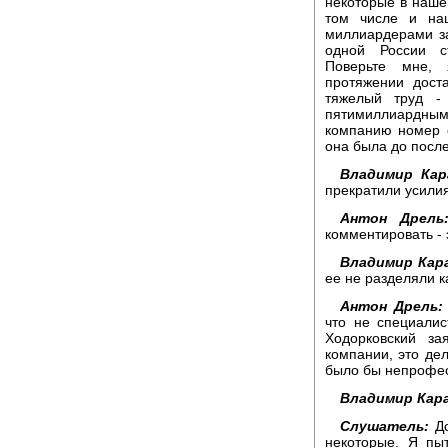
некоторые в наше
том числе и наш
миллиардерами за
одной России с
Поверьте мне,
протяжении дост
тяжелый труд -
пятимиллиардны
компанию номер о
она была до посл
Владимир Кар
прекратили усили
Антон Дрель
комментировать -
Владимир Кара
ее не разделяли к
Антон Дрель:
что не специали
Ходорковский за
компании, это де
было бы непрофес
Владимир Кара
Слушатель:
До
некоторые. Я пы