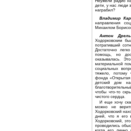
Неужели радио на
дети, у нас люди
награбил?
Владимир Кар
направления соц
Михаилом Борисо
Антон Дрель
Ходорковским бы
потративший сот
Достаточно легк
помощь, но дос
оказывалась. Эт
материальной по
социальных вопр
тяжело, потому 
фонда «Открытая 
детский дом на
благотворительный
чтобы что-то скр
чистого сердца.
И еще хочу ска
можно не верит
Ходорковский нахо
дней, что я его
Ходорковский, это
проводились обыск
когда его лично