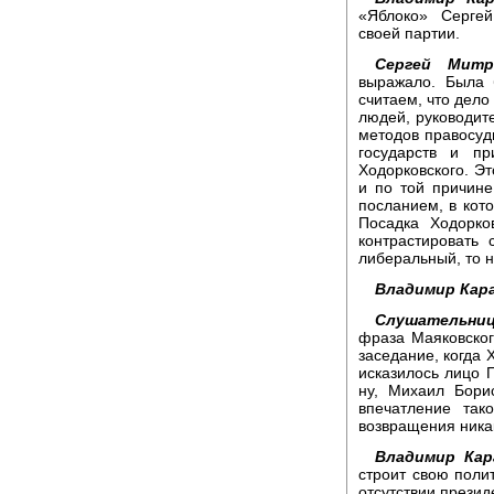
«Яблоко» Серге
своей партии.
Сергей Митр
выражало. Была 
считаем, что дел
людей, руководит
методов правосуди
государств и пр
Ходорковского. Э
и по той причине
посланием, в кото
Посадка Ходорко
контрастировать
либеральный, то н
Владимир Кара
Слушательниц
фраза Маяковско
заседание, когда 
исказилось лицо П
ну, Михаил Бори
впечатление так
возвращения ника
Владимир Кар
строит свою полит
отсутствии презид