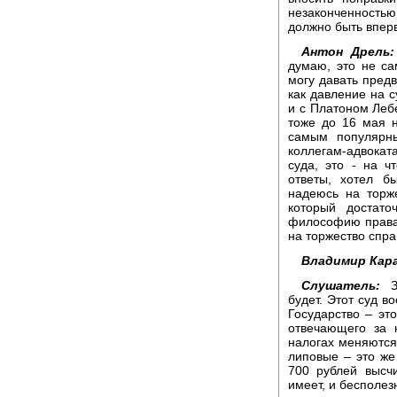
незаконченность
должно быть впер
Антон Дрель:
думаю, это не са
могу давать пред
как давление на с
и с Платоном Леб
тоже до 16 мая 
самым популярны
коллегам-адвокат
суда, это - на 
ответы, хотел бы
надеюсь на торже
который достато
философию права,
на торжество спра
Владимир Кара
Слушатель:
Зд
будет. Этот суд в
Государство – эт
отвечающего за 
налогах меняются 
липовые – это же 
700 рублей высч
имеет, и бесполезн