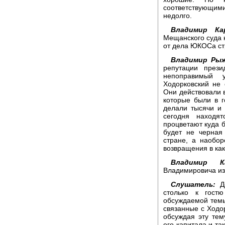
соответствующими
недолго.
Владимир Кар
Мещанского суда 
от дела ЮКОСа ст
Владимир Рыж
репутации прези
непоправимый 
Ходорковский не 
Они действовали в
которые были в г
делали тысячи и 
сегодня находя
процветают куда б
будет не черная
стране, а наобор
возвращения в как
Владимир Ка
Владимировича и
Слушатель:
До
столько к гост
обсуждаемой темы
связанные с Ходор
обсуждая эту те
его капитала и та