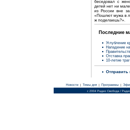
беседовал с жен
детей нет ни мале
из России вне за
«Пошлют мужа в ла
ж поделаешь?».
Последние м
Углубление к
Нападение на
Правительств
Отставка пра
10-летие тра
Отправить 
Новости
Темы дня
Программы
Эфи
|
|
|
c 2004 Радио Свобода / Ради