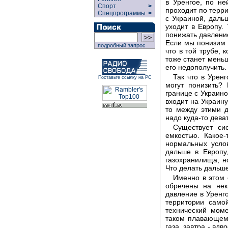
в Уренгое, по не
Спорт
>
проходит по терри
Спецпрограммы
>
с Украиной, даль
уходит в Европу.
понижать давление
Если мы понизим д
подробный запрос
что в той трубе, 
тоже станет меньш
его недополучить.
Так что в Уренг
Поставьте ссылку на РС
могут понизить?
границе с Украино
входит на Украину
то между этими д
надо куда-то деват
Существует си
емкостью. Какое
нормальных усло
дальше в Европу,
газохранилища, н
Что делать дальш
Именно в этом 
обречены на нек
давление в Уренго
территории само
технический мом
таком плавающем 
газа, завтра - вд