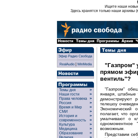
Ищите наши новы
Здесь хранятся только наши архивы (
Эфир Радио Свобода
|
"Газпром" 
RealAudio
WinMedia
прямом эфир
вентиль"?
"Газпром" обе
Темы дня
>
января, штабные 
Наши гости
>
демонстрируют р
Права человека
>
Россия
>
телешоу очевиден
Время и Мир
>
Экономический 
СМИ
>
полагает, что ор
История и
>
умалчивают о кл
современность
>
одномоментное 
Культура
>
возможным.
Медицина
>
Образование
>
Представим себ
Религия
>