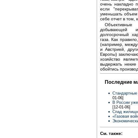
очень накладно п
если "перекрыва
уменьшать объем 
себе отчет в том,
Объективные 
добывающей и 
долгосрочный ха
газа. Как правил
(например, между
и Австрией, дру
Европы) заключают
хозяйство являе
выдержать некие 
обойтись произво
Последние м
Стандартные
01-06]
В России уже
[12-01-06]
Спад жилищн
«Газовая вой
Экономически
См. также: