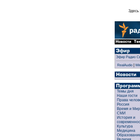
Здесь 
Эфир Радио С
|
RealAudio
Wi
Темы дня
Наши гости
Права чело
Россия
Время и Ми
СМИ
История и
современно
Культура
Медицина
Образован
Религия