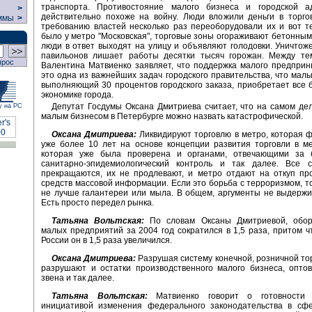
транспорта. Противостояние малого бизнеса и городской а
>
действительно похоже на войну. Люди вложили деньги в торго
ммы
>
требованию властей несколько раз переоборудовали их и вот те
было у метро "Московская", торговые зоны огораживают бетонным
люди в ответ выходят на улицу и объявляют голодовки. Уничтож
павильонов лишает работы десятки тысяч горожан. Между тем
прос
Валентина Матвиенко заявляет, что поддержка малого предприн
это одна из важнейших задач городского правительства, что малы
выполняющий 30 процентов городского заказа, приобретает все 
экономике города.
Депутат Госдумы Оксана Дмитриева считает, что на самом де
у на РС
малым бизнесом в Петербурге можно назвать катастрофической.
Оксана Дмитриева:
Ликвидируют торговлю в метро, которая 
уже более 10 лет на основе концепции развития торговли в м
которая уже была проверена и органами, отвечающими за б
санитарно-эпидемиологический контроль и так далее. Все 
прекращаются, их не продлевают, и метро отдают на откуп пр
средств массовой информации. Если это борьба с терроризмом, т
не лучше галантереи или мыла. В общем, аргументы не выдержи
Есть просто передел рынка.
Татьяна Вольтская:
По словам Оксаны Дмитриевой, обор
малых предприятий за 2004 год сократился в 1,5 раза, притом ч
России он в 1,5 раза увеличился.
Оксана Дмитриева:
Разрушая систему конечной, розничной тор
разрушают и остатки производственного малого бизнеса, оптов
звена и так далее.
Татьяна Вольтская:
Матвиенко говорит о готовности 
инициативой изменения федерального законодательства в сф