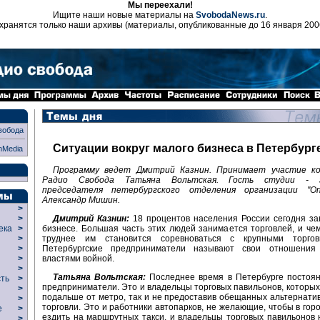
Мы переехали!
Ищите наши новые материалы на
SvobodaNews.ru
.
хранятся только наши архивы (материалы, опубликованные до 16 января 200
вобода
Ситуации вокруг малого бизнеса в Петербург
nMedia
Программу ведет Дмитрий Казнин. Принимает участие к
Радио Свобода Татьяна Вольтская. Гость студии - 
председателя петербургского отделения организации "Оп
Александр Мишин.
>
Дмитрий Казнин:
18 процентов населения России сегодня за
>
бизнесе. Большая часть этих людей занимается торговлей, и че
века
>
труднее им становится соревноваться с крупными торгов
>
Петербургские предприниматели называют свои отношения
р
>
властями войной.
>
>
Татьяна Вольтская:
Последнее время в Петербурге постоян
сть
>
предприниматели. Это и владельцы торговых павильонов, которы
>
подальше от метро, так и не предоставив обещанных альтернати
>
торговли. Это и работники автопарков, не желающие, чтобы в гор
ие
>
ездить на маршрутных такси, и владельцы торговых павильонов 
>