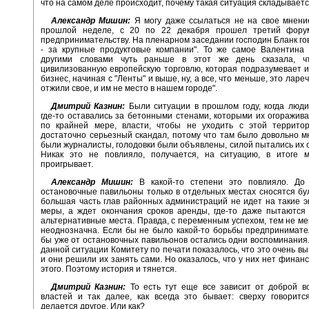
что на самом деле происходит, почему такая ситуация складывает
Александр Мишин:
Я могу даже ссылаться не на свое мнени
прошлой неделе, с 20 по 22 декабря прошел третий фору
предпринимательству. На пленарном заседании господин Бланк гов
- за крупные продуктовые компании". То же самое Валентина 
другими словами чуть раньше в этот же день сказала, ч
цивилизованную европейскую торговлю, которая подразумевает 
бизнес, начиная с "Ленты" и выше, ну, а все, что меньше, это ларе
отжили свое, и им не место в нашем городе".
Дмитрий Казнин:
Были ситуации в прошлом году, когда люд
где-то оставались за бетонными стенами, которыми их огоражив
по крайней мере, власти, чтобы не уходить с этой террито
достаточно серьезный скандал, потому что там было довольно м
были журналисты, голодовки были объявлены, силой пытались их о
Никак это не повлияло, получается, на ситуацию, в итоге 
проигрывает.
Александр Мишин:
В какой-то степени это повлияло. До
остановочные павильоны только в отдельных местах сносятся бу
большая часть глав районных администраций не идет на такие 
меры, а ждет окончания сроков аренды, где-то даже пытаются
альтернативные места. Правда, с переменным успехом, тем не ме
неоднозначна. Если бы не было какой-то борьбы предпринимате
бы уже от остановочных павильонов остались одни воспоминания.
данной ситуации Комитету по печати показалось, что это очень вы
и они решили их занять сами. Но оказалось, что у них нет финан
этого. Поэтому история и тянется.
Дмитрий Казнин:
То есть тут еще все зависит от доброй в
властей и так далее, как всегда это бывает: сверху говоритс
делается другое. Или как?