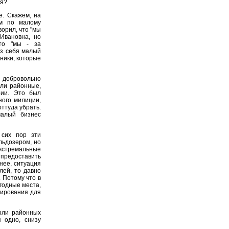
ся?
е. Скажем, на
м по малому
орил, что "мы
Ивановна, но
то "мы - за
из себя малый
чники, которые
и добровольно
али районные,
рии. Это был
ного милиции,
ттуда убрать.
малый бизнес
 сих пор эти
льдозером, но
экстремальные
 предоставить
нее, ситуация
лей, то давно
 Потому что в
годные места,
сирования для
оли районных
я одно, снизу