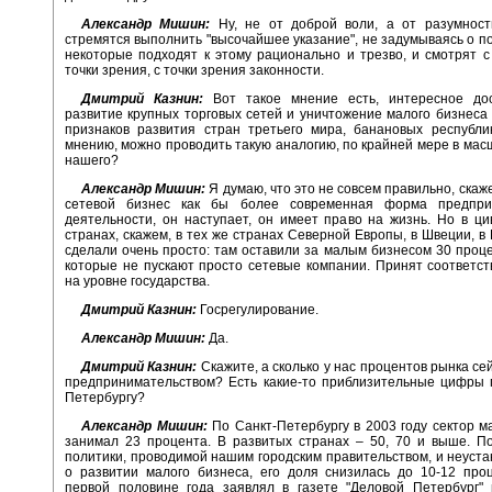
Александр Мишин:
Ну, не от доброй воли, а от разумност
стремятся выполнить "высочайшее указание", не задумываясь о по
некоторые подходят к этому рационально и трезво, и смотрят с
точки зрения, с точки зрения законности.
Дмитрий Казнин:
Вот такое мнение есть, интересное дос
развитие крупных торговых сетей и уничтожение малого бизнеса 
признаков развития стран третьего мира, банановых республи
мнению, можно проводить такую аналогию, по крайней мере в мас
нашего?
Александр Мишин:
Я думаю, что это не совсем правильно, скаж
сетевой бизнес как бы более современная форма предпри
деятельности, он наступает, он имеет право на жизнь. Но в ц
странах, скажем, в тех же странах Северной Европы, в Швеции, в 
сделали очень просто: там оставили за малым бизнесом 30 проце
которые не пускают просто сетевые компании. Принят соответс
на уровне государства.
Дмитрий Казнин:
Госрегулирование.
Александр Мишин:
Да.
Дмитрий Казнин:
Скажите, а сколько у нас процентов рынка се
предпринимательством? Есть какие-то приблизительные цифры 
Петербургу?
Александр Мишин:
По Санкт-Петербургу в 2003 году сектор м
занимал 23 процента. В развитых странах – 50, 70 и выше. П
политики, проводимой нашим городским правительством, и неуста
о развитии малого бизнеса, его доля снизилась до 10-12 про
первой половине года заявлял в газете "Деловой Петербург" 