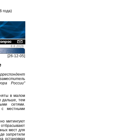
6 года)
8.8.2026
[26-12-05]
е
орреспондент
заместитель
ора России"
няты в малом
м дальше, тем
ыми сетями.
 с местными
но митингуют
х отбрасывают
вных мест для
оде запретили
на остановках