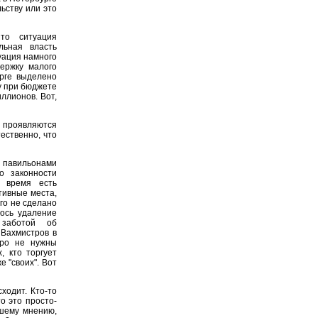
ьству или это
о ситуация
льная власть
уация намного
держку малого
рге выделено
ду при бюджете
ллионов. Вот,
к проявляются
ественно, что
и павильонами
о законности
 время есть
тивные места,
его не сделано
лось удаление
 заботой об
 Вахмистров в
тро не нужны
, кто торгует
е "своих". Вот
ходит. Кто-то
то это просто-
ашему мнению,