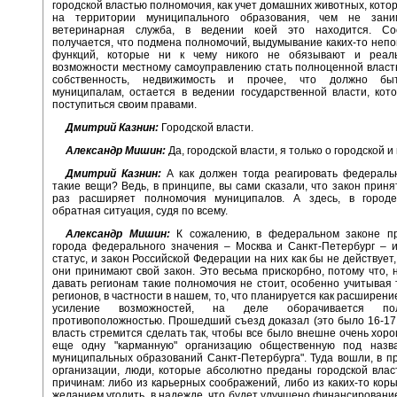
городской властью полномочия, как учет домашних животных, кото
на территории муниципального образования, чем не зани
ветеринарная служба, в ведении коей это находится. Соо
получается, что подмена полномочий, выдумывание каких-то неп
функций, которые ни к чему никого не обязывают и реал
возможности местному самоуправлению стать полноценной власт
собственность, недвижимость и прочее, что должно бы
муниципалам, остается в ведении государственной власти, кот
поступиться своим правами.
Дмитрий Казнин:
Городской власти.
Александр Мишин:
Да, городской власти, я только о городской и
Дмитрий Казнин:
А как должен тогда реагировать федераль
такие вещи? Ведь, в принципе, вы сами сказали, что закон принят
раз расширяет полномочия муниципалов. А здесь, в городе
обратная ситуация, судя по всему.
Александр Мишин:
К сожалению, в федеральном законе пр
города федерального значения – Москва и Санкт-Петербург – 
статус, и закон Российской Федерации на них как бы не действует,
они принимают свой закон. Это весьма прискорбно, потому что, н
давать регионам такие полномочия не стоит, особенно учитывая т
регионов, в частности в нашем, то, что планируется как расширен
усиление возможностей, на деле оборачивается по
противоположностью. Прошедший съезд доказал (это было 16-17 
власть стремится сделать так, чтобы все было внешне очень хоро
еще одну "карманную" организацию общественную под назв
муниципальных образований Санкт-Петербурга". Туда вошли, в п
организации, люди, которые абсолютно преданы городской вла
причинам: либо из карьерных соображений, либо из каких-то коры
желанием угодить, в надежде, что будет улучшено финансирование.