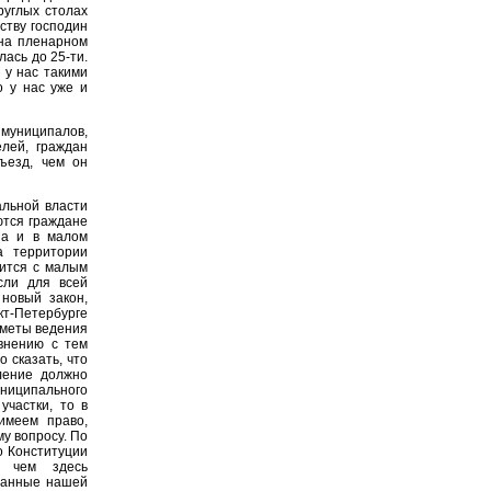
руглых столах
ству господин
 на пленарном
ась до 25-ти.
 у нас такими
о у нас уже и
 муниципалов,
лей, граждан
ъезд, чем он
альной власти
ются граждане
на и в малом
а территории
рится с малым
сли для всей
новый закон,
кт-Петербурге
дметы ведения
авнению с тем
о сказать, что
ление должно
униципального
участки, то в
имеем право,
у вопросу. По
о Конституции
и чем здесь
манные нашей