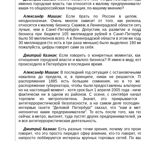
именно городская власть так относится к малому предпринимател
какая-то общероссийская тенденция, по-вашему мнению?
Александр Мишин:
Если брать по России в целом, т
неоднозначная. Очень многое зависит от того, как региона
относится к малому бизнесу. Скажем, в Ленинградской области сит
лучше, чем в Санкт-Петербурге. Допустим, на развитие и под
бизнеса при бюджете 105 миллиардов рублей в Санкт-Петербу
было 50 миллионов всего. А в Ленинградской области в этом же го
30 миллиардов (то есть в три раза меньше) было выделено 180 ми
пожалуйста, цифры говорят сами за себя.
Дмитрий Казнин:
Если говорить о конкретных моментах, ка
отношения городской власти и малого бизнеса? Я имею в виду, ест
происходило в Петербурге в последнее время.
Александр Мишин:
В последний год ситуация с остановочным
накалена до предела, и, в принципе, никак не решается. П
распоряжения 1885 есть большие сомнения, но в то же
распоряжение губернатора, чтобы были предоставлены альтерна
но на настоящий момент - хотя срок был 1 апреля 2005 года - нич
фактически ни в одном из районов. С осени, с сентября нача
торговли из метрополитена. Значит, это прикрывается
антитеррористической безопасности, а на самом деле господин
интервью газете "Деловой Петербург" сказал, что "нам в ме
непонятно какие предприниматели". То есть после того, как тех
сейчас в метро, выгонят, туда пустят других предпринимателей, уж
и вся антитеррористическая деятельность.
Дмитрий Казнин:
Есть разные точки зрения, почему это проис
говорит, что это просто передел сфер влияние, кто-то говорит, ч
напросто лоббируются интересы крупных торговых сетей. По в