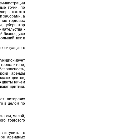
дминистрации
вые точки, по
перь, как это
и заборами, а
ение торговых
, губернатор
имательства -
й бизнес, уже
больший вес в
ле ситуацию с
функционирует
етрополитене,
езопасность,
сроки аренды
одаже цветов,
о цветы ничем
вают критики.
от питерских
то в целом по
говли, малой,
ого торгового
выступить с
ере арендных