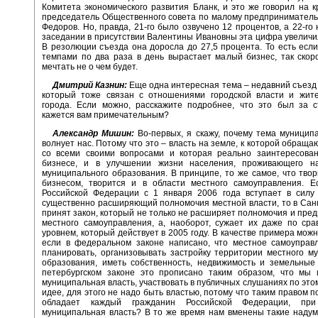
Комитета экономического развития Бланк, и это же говорил на к
председатель Общественного совета по малому предприниматель
Федоров. Но, правда, 21-го было озвучено 12 процентов, а 22-го
заседании в присутствии Валентины Ивановны эта цифра увеличил
В резолюции съезда она доросла до 27,5 процента. То есть если
темпами по два раза в день вырастает малый бизнес, так скор
мечтать не о чем будет.
Дмитрий Казнин:
Еще одна интересная тема – недавний съезд
который тоже связан с отношениями городской власти и жите
города. Если можно, расскажите подробнее, что это был за с
кажется вам примечательным?
Александр Мишин:
Во-первых, я скажу, почему тема муницип
волнует нас. Потому что это – власть на земле, к которой обраща
со всеми своими вопросами и которая реально заинтересова
бизнесе, и в улучшении жизни населения, проживающего н
муниципального образования. В принципе, то же самое, что тво
бизнесом, творится и в области местного самоуправления. Е
Российской Федерации с 1 января 2006 года вступает в силу 
существенно расширяющий полномочия местной власти, то в Сан
принят закон, который не только не расширяет полномочия и пре
местного самоуправления, а, наоборот, сужает их даже по ср
уровнем, который действует в 2005 году. В качестве примера можн
если в федеральном законе написано, что местное самоуправ
планировать, организовывать застройку территории местного м
образования, иметь собственность, недвижимость и земельные 
петербургском законе это прописано таким образом, что мы 
муниципальная власть, участвовать в публичных слушаниях по этом
идее, для этого не надо быть властью, потому что таким правом п
обладает каждый гражданин Российской Федерации, пр
муниципальная власть? В то же время нам вменены такие наду