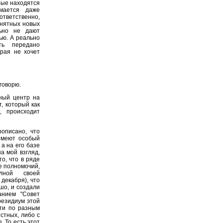
рые находятся
мается даже
тветственно,
онятных новых
ьно не дают
ью. А реально
ть передано
орая не хочет
 говорю.
ный центр на
, который как
, происходит
описано, что
имеют особый
 а на его базе
а мой взгляд,
о, что в ряде
ие полномочий,
лной своей
декабря), что
шо, и создали
анием "Совет
резидиум этой
сти по разным
стных, либо с
 То есть этот