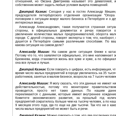
отношений, но Оксана Дмитриева называет это демагогией, и
собственник может задать любые условия выкупа помещений.
Дмитрий Казнин:
Сегодня у нас в гостях Александр Мишин,
председателя петербургского отделения организации "Опора
поговорим о ситуации вокруг малого бизнеса в Петербурге и о др
интересных вещах.
Александр Александрович, такая получается странная ситуа
стороны, в официальных документах и речах говорится о
увеличении количествах малых предпринимателей, оборота мал
городе. С другой стороны, говорят эксперты о том, что, наоборот
душится в Петербурге самыми различными способами. По ва
какова ситуация на самом деле?
Александр Мишин:
На самом деле ситуация ближе к катас
Потому что то, что заявляется официально, это мне напоминает э
Брежнева, когда становится жизнь все хуже и хуже, а по официа
она все лучше и лучше.
Дмитрий Казнин:
Если говорить о цифрах, есть информация, чт
время число малых предприятий в городе увеличилось на 35 тысяч
работников, занятых в малом бизнесе, возросла на 7 тысяч человек
Александр Мишин:
Я могу сказать, что эти данные не имеют ни
действительностью, потому что мониторинг правительств
проводится, просто нет таких данных. По нашим данн
перекликаются с данными, которые имеют внутреннее хождение
Комитете экономического развития, за прошлый год коли
предприятий сократилось больше чем на тысячу человек, а по на
9 месяцев этого года, где-то еще на две тысячи. Так что ни о ка
числа малых предприятий не может быть и речи.
Дмитрий Казнин:
Можно говорить о том, что два последних год