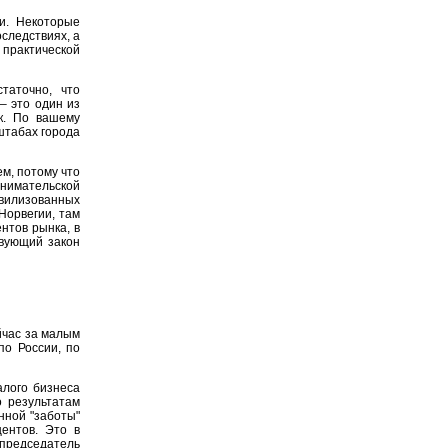
и. Некоторые
следствиях, а
 практической
таточно, что
– это один из
к. По вашему
штабах города
ем, потому что
нимательской
ивилизованных
Норвегии, там
нтов рынка, в
твующий закон
йчас за малым
по России, по
алого бизнеса
о результатам
нной "заботы"
центов. Это в
председатель