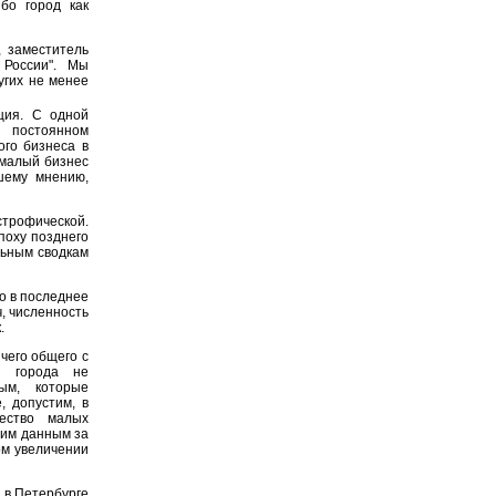
бо город как
 заместитель
 России". Мы
угих не менее
ция. С одной
 постоянном
ого бизнеса в
, малый бизнес
шему мнению,
трофической.
поху позднего
льным сводкам
о в последнее
, численность
.
чего общего с
ом города не
ым, которые
, допустим, в
чество малых
шим данным за
ком увеличении
а в Петербурге