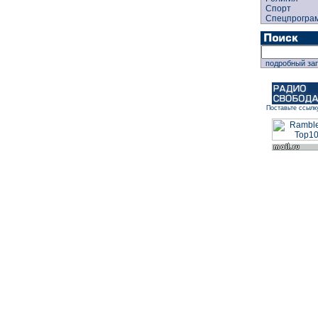
Спорт
Спецпрогра
подробный за
Поставьте ссылк