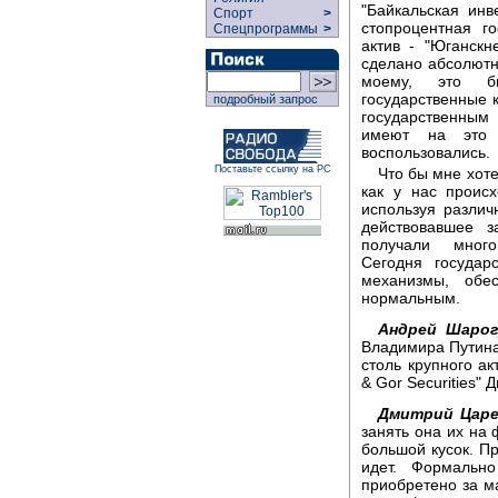
"Байкальская инв
Спорт
>
стопроцентная г
Спецпрограммы
>
актив - "Юганскн
сделано абсолютн
моему, это б
государственные 
подробный запрос
государственным 
имеют на это 
воспользовались.
Поставьте ссылку на РС
Что бы мне хоте
как у нас происх
используя разли
действовавшее з
получали много
Сегодня государ
механизмы, обе
нормальным.
Андрей Шарог
Владимира Путина,
столь крупного а
& Gor Securities"
Дмитрий Царе
занять она их на
большой кусок. Пр
идет. Формальн
приобретено за м