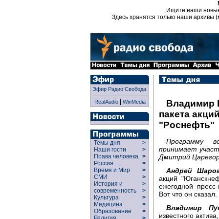
Ищите наши новы
Здесь хранятся только наши архивы (
Эфир Радио Свобода
|
Владимир 
RealAudio
WinMedia
пакета акци
"Роснефть"
Программу в
Темы дня
>
принимает участи
Наши гости
>
Дмитрий Царегор
Права человека
>
Россия
>
Андрей Шарог
Время и Мир
>
СМИ
>
акций "Юганскне
История и
>
ежегодной пресс
современность
>
Вот что он сказал.
Культура
>
Медицина
>
Владимир Пу
Образование
>
известного актива,
Религия
>