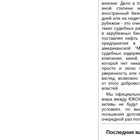
мнение. Дело в т
иной степени м
иностранный бизн
дней или на недел
рубежом - это оче
таких судебных ра
в зарубежных бан
поставляя нефть 
предприятия в 
американской "
судебных издерже
компании, какой,
которой нет ник
просто и легко 
уверенность или г
взгляд, возможно 
от этого доброво
властей.
Мы официально,
мира между ЮКОСо
активы не будут
условиях, по вы
погашения долго
очередной раз по
Последние м