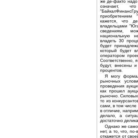
же де-факто надо
означает, чт
"БайкалФинансГру
приобретением "
кажется, что д
владельцами "Юг
сведениям, мо
национальную не
владеть 30 проце
будет принадлежа
который будет в
оператором проек
Соответственно, я
будут, внесены и
процентов.
Я могу формал
рыночных услов
проведения аукци
как прошел аукц
рыночно. Силовых 
то из конкурсанто
сами, в том числе
в отличие, наприм
делало, а ситуа
достаточно делика
Однако же само
нет, а то, что, п
откажется от свое