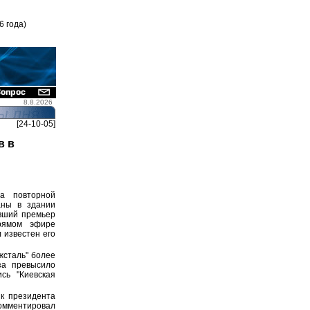
6 года)
8.8.2026
[24-10-05]
в в
За повторной
аны в здании
вший премьер
рямом эфире
 известен его
жсталь" более
за превысило
сь "Киевская
к президента
комментировал