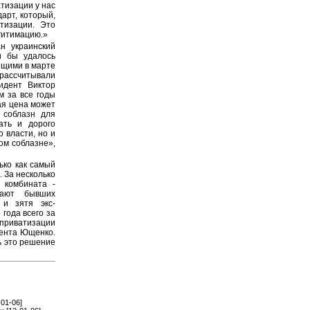
тизации у нас
арт, который,
тизации. Это
гитимацию.»
н украинский
и бы удалось
ящими в марте
рассчитывали
идент Виктор
м за все годы
ая цена может
 соблазн для
ать и дорого
о власти, но и
ом соблазне»,
ько как самый
 За несколько
 комбината -
вают бывших
 и зятя экс-
года всего за
иватизации
ента Ющенко.
ь это решение
-01-06]