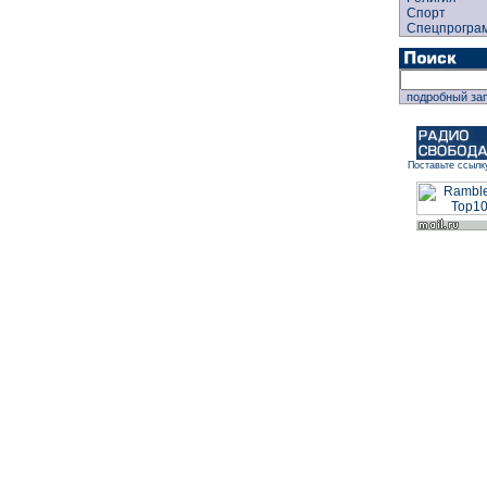
Спорт
Спецпрогра
подробный за
Поставьте ссылк