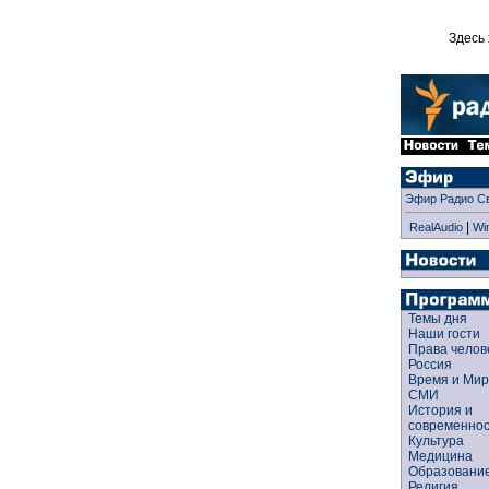
Здесь 
Эфир Радио С
|
RealAudio
Wi
Темы дня
Наши гости
Права чело
Россия
Время и Ми
СМИ
История и
современно
Культура
Медицина
Образован
Религия