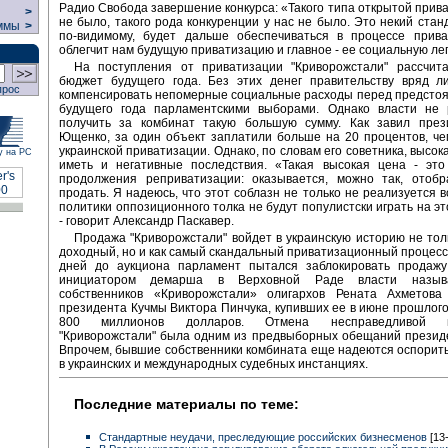
Радио Свобода завершение конкурса: «Такого типа открытой прива
>
не было, такого рода конкуренции у нас не было. Это некий станд
ммы
>
по-видимому, будет дальше обеспечиваться в процессе прива
облегчит нам будущую приватизацию и главное - ее социальную ле
На поступления от приватизации "Криворожстали" рассчита
бюджет будущего года. Без этих денег правительству вряд л
прос
компенсировать непомерные социальные расходы перед предсто
будущего года парламентскими выборами. Однако власти не 
получить за комбинат такую большую сумму. Как завил през
Ющенко, за один объект заплатили больше на 20 процентов, че
украинской приватизации. Однако, по словам его советника, высок
у на РС
иметь и негативные последствия. «Такая высокая цена - это
продолжения реприватизации: оказывается, можно так, отобр
продать. Я надеюсь, что этот соблазн не только не реализуется в
политики оппозиционного толка не будут популистски играть на эт
- говорит Александр Паскавер.
Продажа "Криворожстали" войдет в украинскую историю не тол
доходный, но и как самый скандальный приватизационный процесс.
дней до аукциона парламент пытался заблокировать продажу
инициатором демарша в Верховной Раде власти назы
собственников «Криворожстали» олигархов Рената Ахметова
президента Кучмы Виктора Пинчука, купивших ее в июне прошлого 
800 миллионов долларов. Отмена несправедливой пр
"Криворожстали" была одним из предвыборных обещаний презид
Впрочем, бывшие собственники комбината еще надеются оспорит
в украинских и международных судебных инстанциях.
Последние материалы по теме:
Стандартные неудачи, преследующие российских бизнесменов
[13