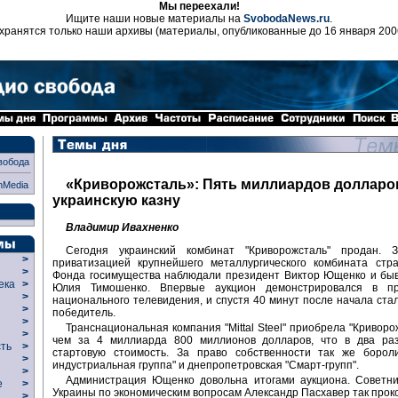
Мы переехали!
Ищите наши новые материалы на
SvobodaNews.ru
.
хранятся только наши архивы (материалы, опубликованные до 16 января 200
вобода
«Криворожсталь»: Пять миллиардов долларо
nMedia
украинскую казну
Владимир Ивахненко
Сегодня украинский комбинат "Криворожсталь" продан. 
>
приватизацией крупнейшего металлургического комбината стр
>
Фонда госимущества наблюдали президент Виктор Ющенко и бы
века
>
Юлия Тимошенко. Впервые аукцион демонстрировался в п
>
национального телевидения, и спустя 40 минут после начала стал
р
>
победитель.
>
Транснациональная компания "Mittal Steel" приобрела "Криворо
>
чем за 4 миллиарда 800 миллионов долларов, что в два ра
сть
>
стартовую стоимость. За право собственности так же бороли
>
индустриальная группа" и днепропетровская "Смарт-групп".
>
Администрация Ющенко довольна итогами аукциона. Советни
ие
>
Украины по экономическим вопросам Александр Пасхавер так про
>