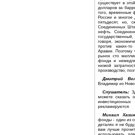
существует в это
долларов за барр
того, временные 
России и многое 
пятьдесят, но, 
Соединенных Шта
нефть. Соединен
государственный,
говоря, экономиче
против каких-то
Аравии. Поэтому
рынок сто милли
фонда и немедле
низкой затратно
производство, поэ
Дмитрий Вол
Владимир из Ново
Слушатель:
З
можете сказать 
инвестиционных
рекламируются.
Михаил Хазин
фонды - один из с
деталях я не буду
вам лучше прочита
использовать дл