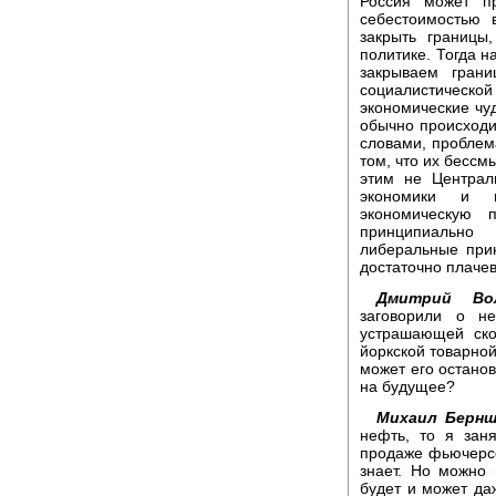
Россия может пр
себестоимостью 
закрыть границы,
политике. Тогда н
закрываем грани
социалистической 
экономические чу
обычно происходи
словами, проблема
том, что их бессм
этим не Централ
экономики и п
экономическую 
принципиально 
либеральные прин
достаточно плачев
Дмитрий Вол
заговорили о н
устрашающей ско
йоркской товарной
может его остано
на будущее?
Михаил Берн
нефть, то я зан
продаже фьючерсо
знает. Но можно 
будет и может даж