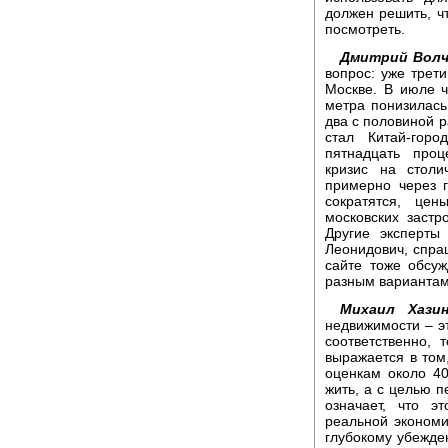
должен решить, чт
посмотреть.
Дмитрий Волч
вопрос: уже трет
Москве. В июле ч
метра понизилась
два с половиной р
стал Китай-гор
пятнадцать проц
кризис на столи
примерно через 
сократятся, це
московских застр
Другие эксперты
Леонидович, спра
сайте тоже обсуж
разным вариантам 
Михаил Хазин
недвижимости – э
соответственно,
выражается в том,
оценкам около 40
жить, а с целью п
означает, что э
реальной экономи
глубокому убежде