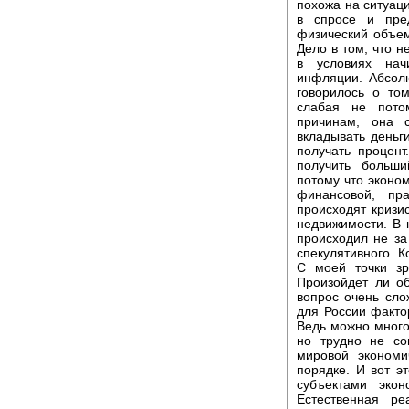
похожа на ситуац
в спросе и пре
физический объе
Дело в том, что 
в условиях нач
инфляции. Абсолю
говорилось о то
слабая не пото
причинам, она 
вкладывать деньг
получать процент
получить больши
потому что эконо
финансовой, пр
происходят кризи
недвижимости. В 
происходил не за
спекулятивного. К
С моей точки зр
Произойдет ли о
вопрос очень сл
для России факто
Ведь можно много 
но трудно не сог
мировой экономи
порядке. И вот э
субъектами экон
Естественная р