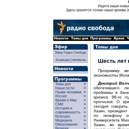
Ищите наши новы
Здесь хранятся только наши архивы (
Эфир Радио Свобода
|
Шесть лет
RealAudio
WinMedia
Программу в
экономисты Миха
Дмитрий Волч
Темы дня
>
обогатившего л
Наши гости
>
проблемы в банк
Права человека
>
Россия
>
кризисе 98-го г
Время и Мир
>
прогнозов. О кр
СМИ
>
сегодня говорит
История и
>
Хазин, президент
современность
>
по телефону и
Культура
>
Университета Ми
Медицина
>
Хазин, во врем
Образование
>
Религия
>