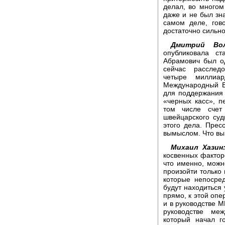
делал, во многом
даже и не был зна
самом деле, гов
достаточно сильн
Дмитрий Вол
опубликовала с
Абрамович был о
сейчас расслед
четыре миллиар
Международный В
для поддержания 
«черных касс», п
том числе счет
швейцарского суд
этого дела. Прес
вымыслом. Что вы
Михаил Хазин
косвенных факторо
что именно, можн
произойти только 
которые непосре
будут находиться 
прямо, к этой опе
и в руководстве М
руководстве ме
который начал г