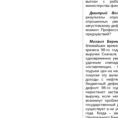
выгнан с рабо
министерства фин
Дмитрий Вол
результаты опр
опрошенных уве
августовскому деф
момент. Профессо
предчувствий?
Михаил Бер
ближайшее время.
кризиса 98-го го
выручки. Сначала 
одновременно уве
удачным совпад
составляющих, - 
подъем цен на неф
покупая эту валю
доходы с нефтя
бюджетный дефиц
дефолт 98-го го
перестанет заст
выручку, если не
возникнут пробл
государственный д
существует и не у
года. Когда – з
Центрального Бан