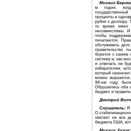
Михаил Берн
м годом, когд
государственны
проценты и однов
рубля к доллару. 
то время имел 
несовместимы. И
чтобы поддержив
печатаются. Прав
обслуживать долг,
правительство п
борется с самим 
систему и, как мо
я отвечать не буд
избирателям, кот
который назначил 
можно выразится,
98-ом году, был
Обрушились оба с
бюджет, и правите
Дмитрий Волч
Слушатель:
Я
О стабилизационн
хватает на все 
бюджета США, кот
Михаил Хазин: