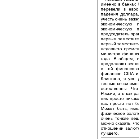
именно в банках 
перевели в евро
падения доллара,
учесть очень важн
экономическую 
экономическую 
председатель прав
первым заместител
первый заместите
недавнего време
министра финансо
года. В общем, т
продолжают вести.
с той финансово
финансов США и 
Клинтона, я уже
тесные связи име
естественны. Чт
России, это как р
них просто никако
нас просто нет б
Может быть, име
физическое золото
очень тонкие вещ
можно сказать, чт
отношении валютн
лучшего.