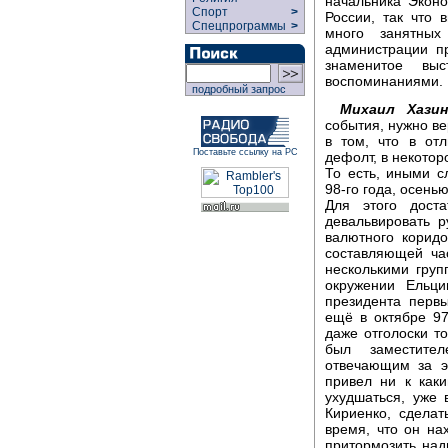
начальника Экон
Спорт
>
России, так что 
Спецпрограммы
>
много занятных
администрации пр
знаменитое выс
воспоминаниями.
подробный запрос
Михаил Хазин
события, нужно ве
в том, что в отл
Поставьте ссылку на РС
дефолт, в некото
То есть, иными с
98-го года, осень
Для этого дост
девальвировать р
валютного корид
составляющей ча
несколькими груп
окружении Ельци
президента перв
ещё в октябре 97
даже отголоски т
был заместител
отвечающим за э
привел ни к как
ухудшаться, уже 
Кириенко, сделат
время, что он нах
притормозить над