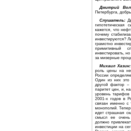
Дмитрий Вол
Петербурга, добры
Слушатель:
Д
гипотетическая 
кажется, что нефт
почему стабилиз
инвестируются? Ли
грамотно инвести
примитивный с
инвестировать, но
за мизерные проц
Михаил Хазин:
роль цены на не
России определяе
Один из них это
другой фактор – 
паритет цен, и, н
уровень тарифов 
2001-х годов в 
связан именно с
монополий. Теперь
идет страшная ск
смысл ее очень 
должно привлекат
инвестиции на сег