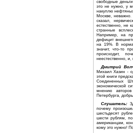
свободные деньги,
это не нужно, у 
накуплю нефтяных
Москве, неважно.
сказал, нервиче
естественно, не к
странные вспле
Например, на пр
дефицит внешнет
на 19%. В норма
значит, что-то п
происходит, по
неестественно, и,
Дмитрий Волч
Михаил Хазин - о
этой книги предск
Соединенных Шт
экономической си
мнению авторов
Петербурга, добры
Слушатель:
З
почему произоше
шестьдесят рубл
шести рублям, по
американцам, кон
кому это нужно! П