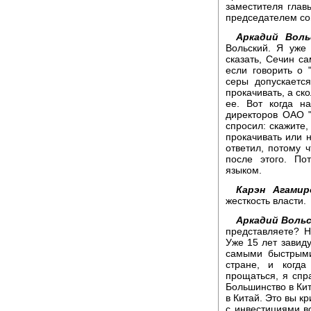
заместителя глав
председателем со
Аркадий Воль
Вольский. Я уже
сказать, Сечин с
если говорить о 
серы допускаетс
прокачивать, а ск
ее. Вот когда н
директоров ОАО "
спросил: скажите,
прокачивать или н
ответил, потому 
после этого. По
языком.
Карэн Агамир
жесткость власти.
Аркадий Вольс
представляете? Н
Уже 15 лет завид
самыми быстрыми
стране, и когд
прощаться, я спр
Большинство в Кит
в Китай. Это вы к
с инвестициями в