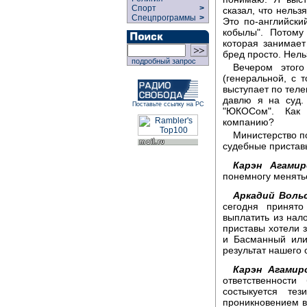
Спорт
>
сказал, что нельз
Спецпрограммы
>
Это по-английский
кобылы". Потому
которая занимает
бред просто. Нель
подробный запрос
Вечером этого
(генеральной, с 
выступает по теле
давлю я на суд.
Поставьте ссылку на РС
"ЮКОСом". Как
компанию?
Министерство п
судебные пристав
Карэн Агамир
понемногу менять
Аркадий Вольс
сегодня принято
выплатить из нало
приставы хотели з
и Басманный или 
результат нашего
Карэн Агамир
ответственност
состыкуется те
проникновением вл