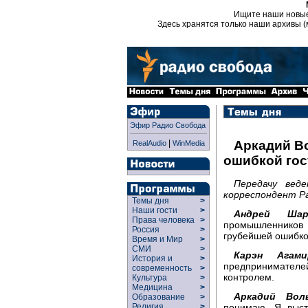
Ищите наши новы
Здесь хранятся только наши архивы (
Эфир Радио Свобода
|
Аркадий В
RealAudio
WinMedia
ошибкой гос
Передачу вед
корреспондент Ра
Темы дня
>
Наши гости
>
Андрей Шаро
Права человека
>
промышленников
Россия
>
грубейшей ошибко
Время и Мир
>
СМИ
>
Карэн Агами
История и
>
предпринимателе
современность
>
контролем.
Культура
>
Медицина
>
Аркадий Воль
Образование
>
понимаю. Я выст
Религия
>