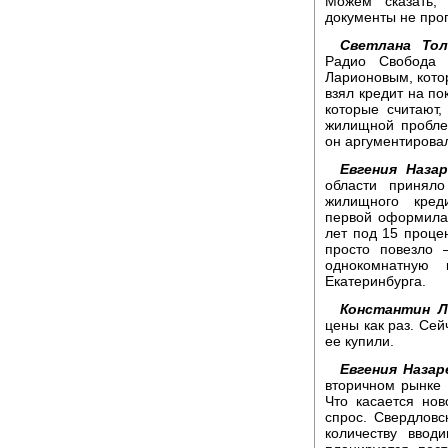
Можем сказать,
документы не проп
Светлана Тол
Радио Свобода 
Ларионовым, кото
взял кредит на по
которые считают,
жилищной пробле
он аргументирова
Евгения Назар
области принял
жилищного кред
первой оформила
лет под 15 процен
просто повезло 
однокомнатную 
Екатеринбурга.
Константин Л
цены как раз. Сей
ее купили.
Евгения Назар
вторичном рынке
Что касается нов
спрос. Свердловс
количеству ввод