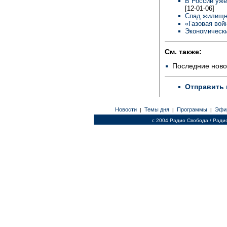
В России уже
[12-01-06]
Спад жилищн
«Газовая вой
Экономически
См. также:
Последние ново
Отправить 
Новости
Темы дня
Программы
Эфи
|
|
|
c 2004 Радио Свобода / Ради