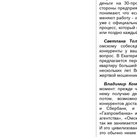
деньги на 30-пр
стороны предприя
понимают, что ес
меняют работу - 
уже с официальны
процесс, который 
или поздно каждый
Светлана Тол
омскому собесе
конкуренты у ва
вопрос. В Екатер
предлагается пер
квартиру большей
нескольких лет. 
жертвой мошенни
Владимир Ком
момент: прежде ч
нему получаю де
потом, возможн
конкурентов доста
и Сбербанк, и 
«Газпромбанка» и
агентства», «Омс
так же занимаетс
И это цивилизован
это обычно некие