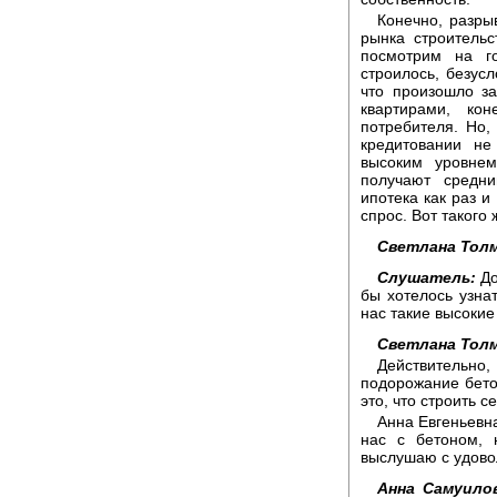
Конечно, разры
рынка строительс
посмотрим на г
строилось, безусл
что произошло з
квартирами, ко
потребителя. Но,
кредитовании не
высоким уровнем
получают средни
ипотека как раз 
спрос. Вот такого
Светлана Толм
Слушатель:
До
бы хотелось узнат
нас такие высокие
Светлана Толм
Действительно
подорожание бето
это, что строить 
Анна Евгеньевна
нас с бетоном, 
выслушаю с удово
Анна Самуило