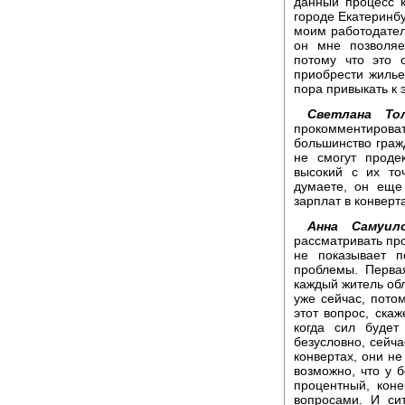
данный процесс к
городе Екатеринб
моим работодател
он мне позволяе
потому что это 
приобрести жилье.
пора привыкать к 
Светлана Тол
прокомментиров
большинство гражд
не смогут проде
высокий с их то
думаете, он еще
зарплат в конверт
Анна Самуило
рассматривать про
не показывает п
проблемы. Перва
каждый житель обл
уже сейчас, потом
этот вопрос, скаж
когда сил буде
безусловно, сейча
конвертах, они не
возможно, что у 
процентный, коне
вопросами. И си