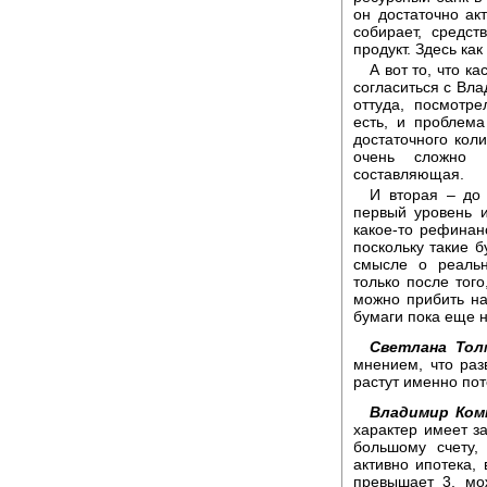
он достаточно акт
собирает, средст
продукт. Здесь ка
А вот то, что к
согласиться с Вла
оттуда, посмотр
есть, и проблем
достаточного кол
очень сложно 
составляющая.
И вторая – до 
первый уровень и
какое-то рефинан
поскольку такие б
смысле о реальн
только после того
можно прибить на
бумаги пока еще н
Светлана Тол
мнением, что раз
растут именно по
Владимир Ком
характер имеет з
большому счету,
активно ипотека,
превышает 3, мо