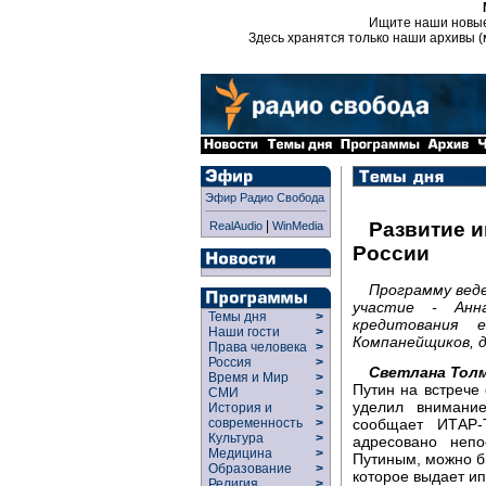
Ищите наши новы
Здесь хранятся только наши архивы (
Эфир Радио Свобода
|
Развитие и
RealAudio
WinMedia
России
Программу вед
участие - Анн
Темы дня
>
кредитования е
Наши гости
>
Компанейщиков, 
Права человека
>
Россия
>
Светлана Толм
Время и Мир
>
Путин на встрече
СМИ
>
уделил внимани
История и
>
сообщает ИТАР-
современность
>
Культура
>
адресовано непо
Медицина
>
Путиным, можно б
Образование
>
которое выдает и
Религия
>