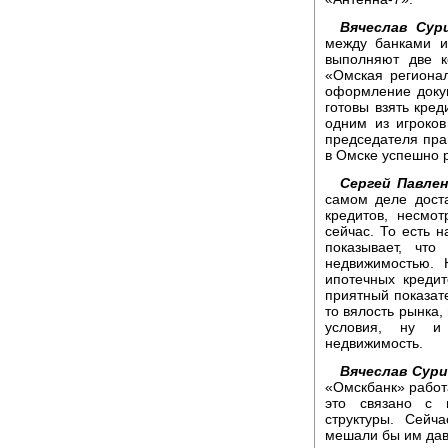
Вячеслав Сури
между банками и
выполняют две к
«Омская регионал
оформление докум
готовы взять кре
одним из игроков
председателя прав
в Омске успешно 
Сергей Павлен
самом деле дост
кредитов, несмо
сейчас. То есть 
показывает, что
недвижимостью. 
ипотечных кредит
приятный показате
то вялость рынка
условия, ну и
недвижимость.
Вячеслав Сури
«Омскбанк» работа
это связано с 
структуры. Сейч
мешали бы им дав