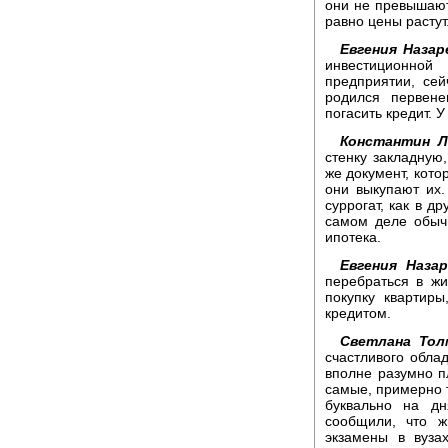
они не превышают
равно цены растут
Евгения Назар
инвестиционной
предприятии, се
родился первене
погасить кредит. 
Константин Л
стенку закладную,
же документ, кото
они выкупают их.
суррогат, как в д
самом деле обычн
ипотека.
Евгения Назар
перебраться в ж
покупку квартир
кредитом.
Светлана Тол
счастливого облад
вполне разумно пл
самые, примерно т
буквально на дн
сообщили, что ж
экзамены в вуза