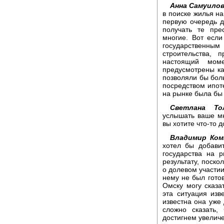
Анна Самуилов
в поиске жилья на
первую очередь д
получать те пре
многие. Вот если
государственн
строительства, 
настоящий мом
предусмотрены ка
позволяли бы бол
посредством ипоте
на рынке была бы 
Светлана Тол
услышать ваше м
вы хотите что-то 
Владимир Ком
хотел бы добавит
государства на 
результату, поско
о долевом участии
нему не был гото
Омску могу сказа
эта ситуация изв
известна она уже 
сложно сказать
достигнем увеличе