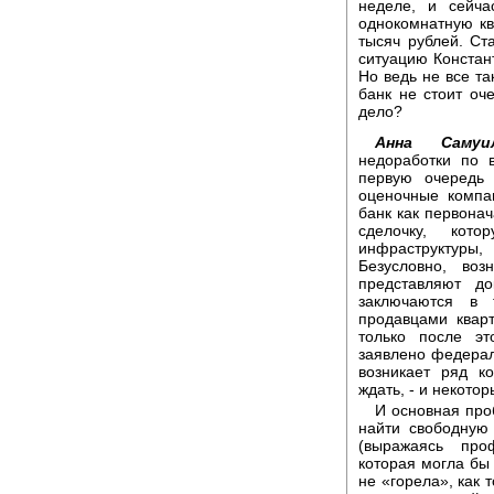
неделе, и сейча
однокомнатную кв
тысяч рублей. Ст
ситуацию Констан
Но ведь не все та
банк не стоит оч
дело?
Анна Самуил
недоработки по 
первую очередь 
оценочные компа
банк как первонач
сделочку, кот
инфраструктуры
Безусловно, во
представляют д
заключаются в 
продавцами кварт
только после эт
заявлено федерал
возникает ряд к
ждать, - и некото
И основная про
найти свободную 
(выражаясь про
которая могла бы
не «горела», как 