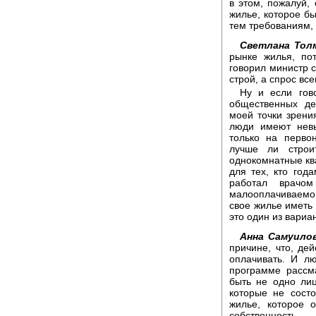
в этом, пожалуй,
жилье, которое бы
тем требованиям,
Светлана Толм
рынке жилья, по
говорил министр с
строй, а спрос все
Ну и если гов
общественных де
моей точки зрени
люди имеют невы
только на перво
лучше ли строи
однокомнатные кв
для тех, кто год
работал врачо
малооплачиваемой
свое жилье иметь 
это один из вари
Анна Самуилов
причине, что, де
оплачивать. И л
программе рассм
быть не одно лиц
которые не состо
жилье, которое 
собственность.