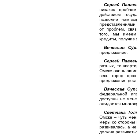
Сергей Павлен
никаких пробле
действием госуд
позволяет нам вы
представлениями
от проблем, свя
того, мы имеем
кредиты, получив 
Вячеслав Сур
предложение.
Сергей Павлен
разных, то кварт
Омске очень актив
весь город прак
предложения дост
Вячеслав Сури
федеральной ип
доступны не мене
ожидается многок
Светлана Тол
Омске – чуть мен
меры со стороны г
развивалась, а не
должна развивать