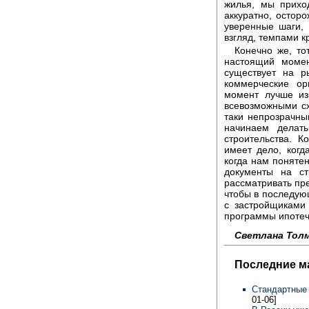
жилья, мы прихо
аккуратно, остор
уверенные шаги,
взгляд, темпами к
Конечно же, то
настоящий момен
существует на р
коммерческие ор
момент лучше из
всевозможными сх
таки непрозрачны
начинаем делат
строительства. К
имеет дело, ког
когда нам поняте
документы на ст
рассматривать пр
чтобы в последую
с застройщиками
программы ипотеч
Светлана Толм
Последние м
Стандартные
01-06]