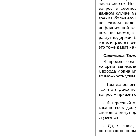
числа сделок. Но 
вопрос в соотно
данном случае м
зрения большего к
на самом деле
инфляционной кар
пока не может, и
растут издержки. 
металл растет, ц
это тоже давит на
Светлана Толм
И прежде чем 
который записал
Свобода Ирина Му
возможность улуч
- Там же основ
Так что я даже н
вопрос – пришел с
- Интересный м
таки не всем дост
спокойно могут д
студентов.
- Да, я знаю,
естественно, нор