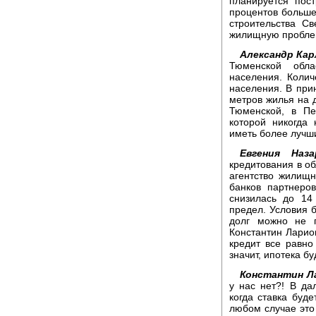
планируется пос
процентов больше
строительства С
жилищную проблем
Александр Кар
Тюменской обла
населения. Колич
населения. В при
метров жилья на 
Тюменской, в Пе
которой никогда
иметь более лучш
Евгения Наза
кредитования в о
агентство жилищн
банков партнеро
снизилась до 14
предел. Условия б
долг можно не п
Константин Ларион
кредит все равно
значит, ипотека б
Константин Л
у нас нет?! В да
когда ставка буде
любом случае это 