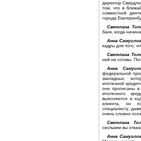
директор Свердлов
том, что в ближ
совместной деят
города Екатеринб
Светлана Тол
банк, когда начин
Анна Самуилов
кадры для того, ч
Светлана Толм
ней не готовы. П
Анна Самуило
федеральной про
закладных, кот
ипотечной кредитн
они прописаны в
ипотечного кре
выясняются в ход
клиента, он по
специалисту, даже
очень сложно осоз
Светлана Тол
скольким вы отказ
Анна Самуилов