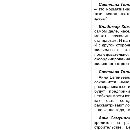
Светлана Толм
– это нормативная
таки низкая плат
здесь?
Владимир Ком
самом деле, насе
может позволи
стандартам. И на 
И с другой сторон
жильем всех – это
последовательно.
скоординированн
жилищного строите
Светлана Толм
Анна Евгеньевн
сохранится нын
разворачиваться 
будут предприн
необходимости кот
как есть сего
рассматривают ло
– до конца года, н
Анна Самуило
кредитов на ры
строительстве. 