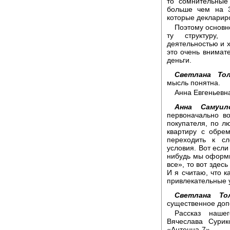
то сомнительные
больше чем на 
которые декларир
Поэтому основно
ту структуру,
деятельностью и 
это очень внимате
деньги.
Светлана Тол
мысль понятна.
Анна Евгеньевна
Анна Самуило
первоначально в
покупателя, по л
квартиру с обре
переходить к с
условия. Вот если
нибудь мы оформи
все», то вот здес
И я считаю, что 
привлекательные 
Светлана Тол
существенное доп
Рассказ наше
Вячеслава Сурик
«Антенна-7».