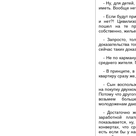
- Ну, для детей
иметь. Вообще нет
- Если будут п
и нет?! Цивилиз
пошел на те пр
собственно, жилье
- Запросто, то
доказательства то
сейчас таких доказ
- Не по карман
среднего жителя. 
- В принципе, в
квартиру сразу же,
- Сын воспольз
на покупку двухко
Потому что другого
возьмем больш
молодоженам даю
- Достаточно ж
заработной пла
показывается, ну
конвертах, что с
есть если бы у на