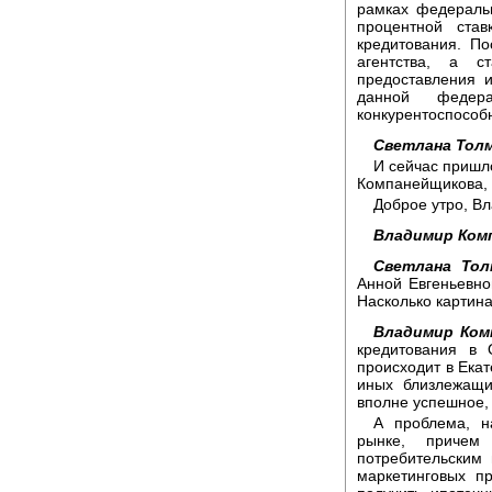
рамках федераль
процентной ста
кредитования. П
агентства, а с
предоставления и
данной федер
конкурентоспособ
Светлана Толм
И сейчас пришл
Компанейщикова, 
Доброе утро, В
Владимир Ком
Светлана Тол
Анной Евгеньевно
Насколько картина
Владимир Ком
кредитования в 
происходит в Екат
иных близлежащи
вполне успешное,
А проблема, н
рынке, причем 
потребительским
маркетинговых п