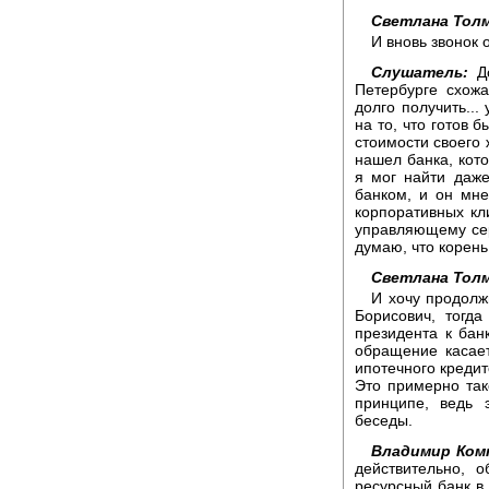
Светлана Толм
И вновь звонок 
Слушатель:
До
Петербурге схож
долго получить...
на то, что готов 
стоимости своего 
нашел банка, кото
я мог найти даж
банком, и он мне
корпоративных кл
управляющему серь
думаю, что корень 
Светлана Толм
И хочу продолж
Борисович, тогд
президента к банк
обращение касает
ипотечного креди
Это примерно так
принципе, ведь 
беседы.
Владимир Ком
действительно, 
ресурсный банк в 