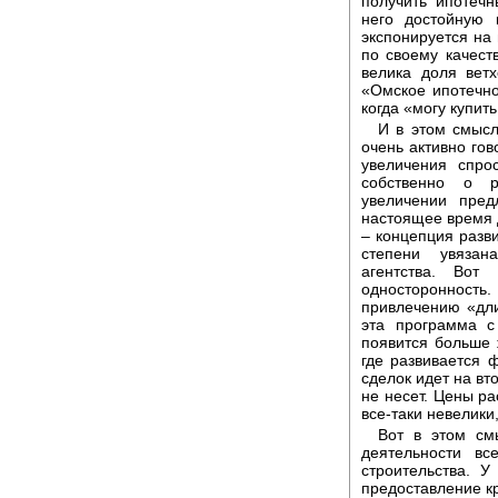
получить ипотеч
него достойную 
экспонируется на 
по своему качест
велика доля вет
«Омское ипотечно
когда «могу купить
И в этом смысл
очень активно гов
увеличения спро
собственно о р
увеличении пред
настоящее время 
– концепция разв
степени увязан
агентства. Во
односторонность
привлечению «дли
эта программа с
появится больше 
где развивается 
сделок идет на вт
не несет. Цены ра
все-таки невелики
Вот в этом см
деятельности вс
строительства. 
предоставление кр