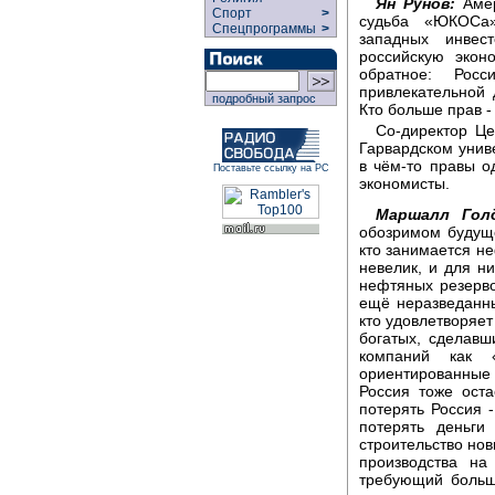
Ян Рунов:
Амер
Спорт
>
судьба «ЮКОСа»
Спецпрограммы
>
западных инвес
российскую экон
обратное: Рос
привлекательной 
подробный запрос
Кто больше прав -
Со-директор Це
Гарвардском унив
в чём-то правы од
Поставьте ссылку на РС
экономисты.
Маршалл Гол
обозримом будущ
кто занимается н
невелик, и для н
нефтяных резерво
ещё неразведанн
кто удовлетворяет
богатых, сделавш
компаний как 
ориентированны
Россия тоже оста
потерять Россия 
потерять деньги
строительство нов
производства на
требующий больш