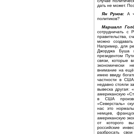
случае политичес
дать не может. По
Ян Рунов:
А чт
политиков?
Маршалл Голд
сотрудничать с 
правительства, с
можно создавать
Например, для ре
Джорджа Буша в
президентом Пут
связи, которые в
экономически н
внимание на ещё 
имею ввиду богат
частности в США
недавно стояли з
вывеска другая: 
американскую «Ст
в США произво
«Северсталь» ск
нас это нормаль
немцев, француз
американскую эко
от которого в
российские инве
разбросать сво