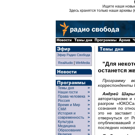
Ищите наши новы
Здесь хранятся только наши архивы (
Эфир Радио Свобода
|
"Для неко
RealAudio
WinMedia
останется ж
Программу в
корреспонденты Р
Темы дня
>
Наши гости
>
Андрей Шар
Права человека
>
авторитаризме и 
Россия
>
разгром «ЮКОСа»
Время и Мир
>
сознания по отно
СМИ
>
это не заставит 
История и
>
отвернуться от Р
современность
>
Культура
>
опубликовавший 
Медицина
>
последних номеро
Образование
>
Религия
>