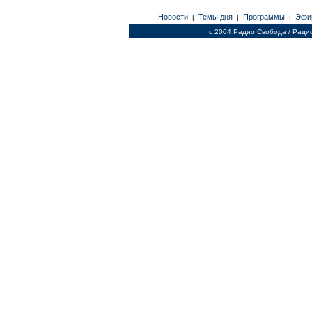
Новости
Темы дня
Программы
Эфи
|
|
|
c 2004 Радио Свобода / Ради