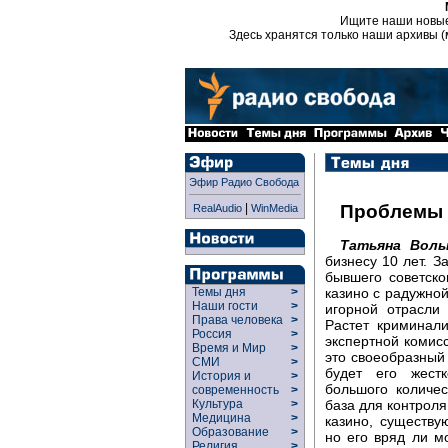
Ищите наши новы
Здесь хранятся только наши архивы (
Эфир Радио Свобода
|
Проблемы 
RealAudio
WinMedia
Татьяна Воль
бизнесу 10 лет. З
бывшего советско
казино с радужно
Темы дня
>
Наши гости
>
игорной отрасли
Права человека
>
Растет криминал
Россия
>
экспертной комис
Время и Мир
>
это своеобразный 
СМИ
>
будет его жестк
История и
>
большого количе
современность
>
база для контроля
Культура
>
Медицина
>
казино, существу
Образование
>
но его вряд ли м
Религия
>