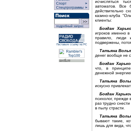
исчисляться ты
Спорт
>
автоматов. Все 
Спецпрограммы
>
действительно сх
казино-клуба "Ол
клиенты:
подробный запрос
Богдан Харько
игроков именно в 
правило, люди 
подвержены, потом
Поставьте ссылку на РС
Татьяна Вольт
денег вообще не с
Богдан Харько
что, в принцип
денежной энергией
Татьяна Воль
искусно привлекать
Богдан Харько
психолог, прежде 
раз трудно снести
в пылу страсти.
Татьяна Воль
бывают такие, к
лишь для вида, чт