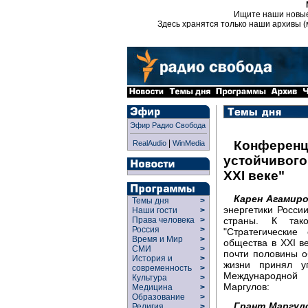
Ищите наши новы
Здесь хранятся только наши архивы (
Эфир Радио Свобода
|
Конференц
RealAudio
WinMedia
устойчивого
XXI веке"
Карен Агамир
Темы дня
>
энергетики Росси
Наши гости
>
страны. К так
Права человека
>
Россия
>
"Стратегические
Время и Мир
>
общества в XXI ве
СМИ
>
почти половины о
История и
>
жизни принял у
современность
>
Международной 
Культура
>
Маргулов:
Медицина
>
Образование
>
Грант Маргул
Религия
>