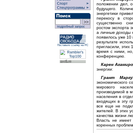
положении дел, 
Спорт
>
Спецпрограммы
>
будущего. Колич
энергетики приве
перекосу в стор
существенно сни
подробный запрос
ростом экспорта э
а личные доходы о
появилось уже 10
результате испол
Поставьте ссылку на РС
пригласили, этих 
время с ними, но
конференцию.
Карен Агамиро
энергии:
Грант Маргу
экономического со
мирового насе
производимой в м
населения в отдел
входящих в эту г
все еще не подк
жителей. В этих у
качества жизни лю
Власть не имеет
коренных проблем