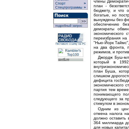
члены Демократич
Спорт
>
план - безответ
Спецпрограммы
>
бюджету, и что 
богатые, но пост
вынуждены без фе
обеспечению без
подробный запрос
демократы обви
экономического 
переизбрания на 
"Нью-Йорк Таймс",
Поставьте ссылку на РС
на два фронта, 
режимов, и против
Джордж Буш-мла
который в 1992
внутриэкономиче
план Буша, кото
слишком дорогост
дефицита госбюдж
экономического с
партия тем време
понимающего пол
следующего за пр
стимулом в эконо
Одним из цент
отмена налога на
должно оставить 
364 миллиарда до
для новых капита