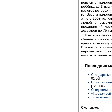
повысить налого
ребёнка до 1 тыся
налогов ретроактив
го. Ввести налого
а не с 2009-го, к
людей с высоки
предприятий мал
долларов до 75 ты
Консервативн
сбалансированно
время экономику у
Ираком и в случ
перспективе пла
пути экономическ
Последние м
Стандартные
01-06]
В России уже
[12-01-06]
Спад жилищн
«Газовая вой
Экономически
См. также: