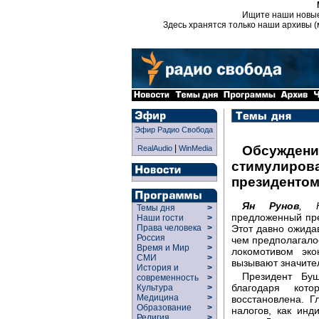
Ищите наши новы
Здесь хранятся только наши архивы (
Эфир Радио Свобода
|
Обсуждени
RealAudio
WinMedia
стимулиров
президенто
Ян Рунов
, Н
Темы дня
>
предложенный пр
Наши гости
>
Этот давно ожида
Права человека
>
Россия
>
чем предполагалос
Время и Мир
>
локомотивом эк
СМИ
>
вызывают значите
История и
>
Президент Бу
современность
>
благодаря кот
Культура
>
Медицина
>
восстановлена. 
Образование
>
налогов, как инд
Религия
>