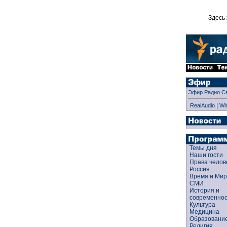
Здесь 
Эфир Радио С
|
RealAudio
Wi
Темы дня
Наши гости
Права чело
Россия
Время и Ми
СМИ
История и
современно
Культура
Медицина
Образован
Религия