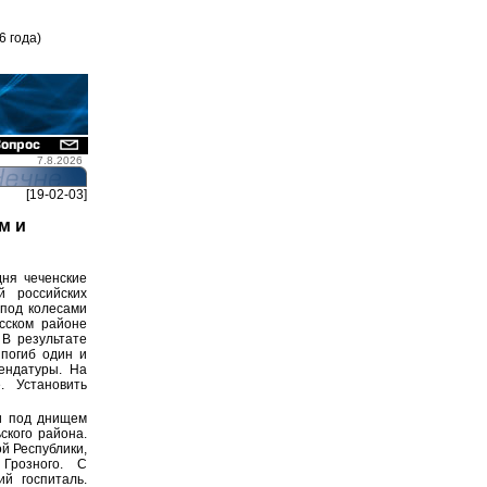
6 года)
7.8.2026
[19-02-03]
м и
ня чеченские
 российских
 под колесами
сском районе
 В результате
 погиб один и
ендатуры. На
. Установить
и под днищем
ского района.
й Республики,
Грозного. С
й госпиталь.