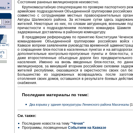
Состояние раненых милиционеров неизвестно.
>
Крупномасштабную спецоперацию по проверке паспортного ре
ммы
>
армейские подразделения Объединенной группировки российских 
совместно с сотрудниками местных правоохранительных орган
Автуры Шалинского района. За истекшие сутки здесь задержан
жителей. Некоторые из них, по словам автуринцев, военными по
прос
причастности к подразделениям полевого командира Шамиля 
задержанные доставлены в районную комендатуру.
В преддверии референдума по принятию Конституции Чеченск
командование Объединенной группировки российских войск
Кавказе вопреки заявлениям руководства временной администрац
у на РС
о сокращении блок-постов в населенных пунктах и на автодорогах
дополнительные контрольно-пропускные пункты и блок-посты, 
даже второстепенные объездные дороги без предварительного
населения. Именно на вновь введенных блок-постах, по данн
милиционеров, за минувший вторник российские силовики задер
жителей республики, оказавшихся в окрестностях своих сел бе
Большинство из задержанных возвращались после заготов
отопления своих домов, оставшихся в результате боевых действий
снабжения.
Последние материалы по теме:
Два взрыва у здания прокуратуры Ленинского района Махачкалы
[1
См. также:
Последние новости на тему
"Чечня"
Программы, посвященные
Событиям на Кавказе