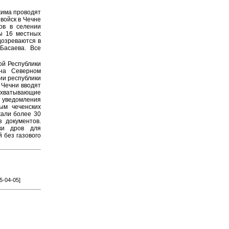
жима проводят
войск в Чечне
ов в селении
ы 16 местных
дозреваются в
Басаева. Все
ой Республики
 на Северном
ии республики
 Чечни вводят
охватывающие
 уведомления
ым чеченских
жали более 30
з документов.
ки дров для
 без газового
5-04-05]