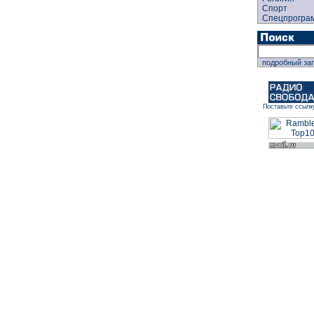
Спорт
Спецпрогра
подробный за
Поставьте ссылк