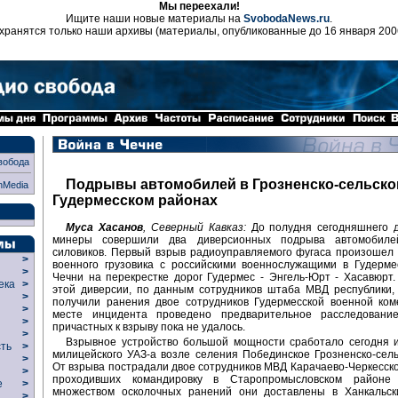
Мы переехали!
Ищите наши новые материалы на
SvobodaNews.ru
.
хранятся только наши архивы (материалы, опубликованные до 16 января 200
вобода
Подрывы автомобилей в Грозненско-сельско
nMedia
Гудермесском районах
Муса Хасанов
, Северный Кавказ:
До полудня сегодняшнего д
минеры совершили два диверсионных подрыва автомобилей
силовиков. Первый взрыв радиоуправляемого фугаса произошел
>
военного грузовика с российскими военнослужащими в Гудерме
>
Чечни на перекрестке дорог Гудермес - Энгель-Юрт - Хасавюрт.
века
>
этой диверсии, по данным сотрудников штаба МВД республики,
>
получили ранения двое сотрудников Гудермесской военной ком
р
>
месте инцидента проведено предварительное расследование
>
причастных к взрыву пока не удалось.
>
Взрывное устройство большой мощности сработало сегодня 
сть
>
милицейского УАЗ-а возле селения Побединское Грозненско-сель
>
От взрыва пострадали двое сотрудников МВД Карачаево-Черкесско
>
проходивших командировку в Старопромысловском районе 
ие
>
множеством осколочных ранений они доставлены в Ханкальски
>