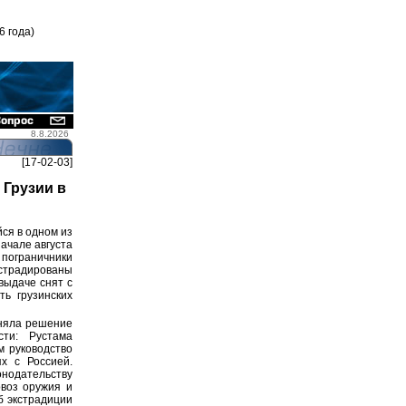
6 года)
8.8.2026
[17-02-03]
 Грузии в
ся в одном из
ачале августа
 пограничники
кстрадированы
выдаче снят с
ть грузинских
иняла решение
ти: Рустама
м руководство
х с Россией.
нодательству
овоз оружия и
б экстрадиции