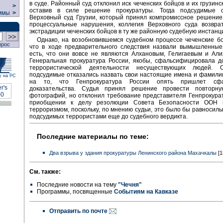
в суде. Районный суд отклонил иск чеченских бойцов и их грузинс
>
оставив в силе решение прокуратуры. Тогда подсудимые 
ммы
>
Верховный суд Грузии, который принял компромиссное решение
процессуальные нарушения, коллегия Верховного суда возвра
экстрадиции чеченских бойцов в ту же районную судебную инстанц
Однако, на возобновившемся судебном процессе чеченские б
прос
что в ходе предварительного следствия назвали вымышленные
есть, что они вовсе не являются Алхановым, Гелигаевым и Ал
Генеральная прокуратура России, якобы, сфальсифицировала д
террористической деятельности несуществующих людей. О
подсудимые отказались назвать свои настоящие имена и фамили
у на РС
на то, что Генпрокуратура России опять пришлет сфа
доказательства. Судья принял решение провести повторну
фотографий, но отклонил требование представителя Генпрокура
приобщении к делу резолюции Совета Безопасности ООН 
терроризмом, поскольку, по мнению судьи, это было бы равносил
подсудимых террористами еще до судебного вердикта.
Последние материалы по теме:
Два взрыва у здания прокуратуры Ленинского района Махачкалы
[1
См. также:
Последние новости на тему
"Чечня"
Программы, посвященные
Событиям на Кавказе
Отправить по почте