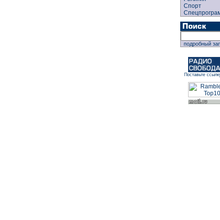
Спорт
Спецпрогра
подробный за
Поставьте ссылк