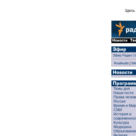
Здесь 
Эфир Радио С
|
RealAudio
Wi
Темы дня
Наши гости
Права чело
Россия
Время и Ми
СМИ
История и
современно
Культура
Медицина
Образован
Религия