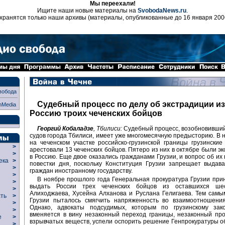
Мы переехали!
Ищите наши новые материалы на
SvobodaNews.ru
.
хранятся только наши архивы (материалы, опубликованные до 16 января 200
вобода
Судебный процесс по делу об экстрадиции из
nMedia
Россию троих чеченских бойцов
Георгий Кобаладзе
, Тбилиси:
Судебный процесс, возобновивший
судов города Тбилиси, имеет уже многомесячную предысторию. В н
на чеченском участке российско-грузинской границы грузинские
>
арестовали 13 чеченских бойцов. Пятеро из них в октябре были э
>
в Россию. Еще двое оказались гражданами Грузии, и вопрос об их 
века
>
повестки дня, поскольку Конституция Грузии запрещает выдава
>
граждан иностранному государству.
р
>
В ноябре прошлого года Генеральная прокуратура Грузии пр
>
выдать России трех чеченских бойцов из оставшихся шес
>
Алиходжаева, Хусейна Алханова и Руслана Гелигаева. Тем самы
сть
>
Грузии пыталось смягчить напряженность во взаимоотношения
>
Однако, адвокаты подсудимых, которым по грузинскому зако
>
вменяется в вину незаконный переход границы, незаконный пр
ие
>
взрывчатых веществ, успели оспорить решение Генпрокуратуры о
>