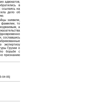
ких адвокатов,
обратились в
: ссылаясь на
тила дело об
ию.
ойцы заявили,
 фамилии, то
иходжаевым, а
оказательства
дновременно
и, сославшись
брикованные
ю экспертизу
туры Грузии о
по борьбе с
ьно признанию
5-04-05]