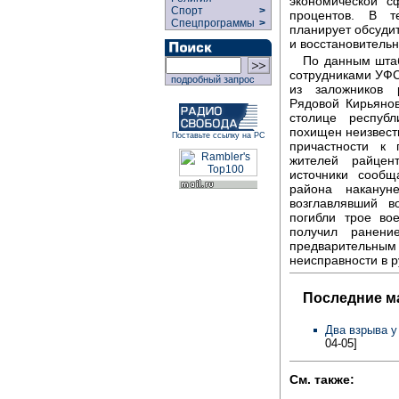
экономической 
Спорт
>
процентов. В т
Спецпрограммы
>
планирует обсудит
и восстановительн
По данным штаб
сотрудниками УФС
подробный запрос
из заложников 
Рядовой Кирьянов
столице респуб
похищен неизвест
Поставьте ссылку на РС
причастности к
жителей райцен
источники сообщ
района наканун
возглавлявший в
погибли трое во
получил ранени
предварительным
неисправности в 
Последние м
Два взрыва у
04-05]
См. также: