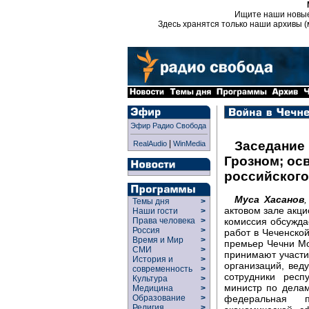
Ищите наши новы
Здесь хранятся только наши архивы (
Эфир Радио Свобода
|
Заседание
RealAudio
WinMedia
Грозном; ос
российског
Муса Хасанов
Темы дня
>
актовом зале акци
Наши гости
>
комиссия обсужда
Права человека
>
Россия
>
работ в Чеченско
Время и Мир
>
премьер Чечни Мо
СМИ
>
принимают участи
История и
>
организаций, вед
современность
>
сотрудники респ
Культура
>
министр по дела
Медицина
>
федеральная п
Образование
>
Религия
>