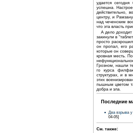
удается сегодня
успешна. Настрое
действительно, 
центру, и Рамзан
над чеченским в
что эта власть пр
А дело доходит
закинули в "табле
просто раскрошил
он пропал, его р
которые он совер
кровная месть. По
нефункционально
Грозном, нашли т
го курса филфак
структурах, и в 
этих военизирова
пышным цветом т
добра и зла.
Последние м
Два взрыва у
04-05]
См. также: