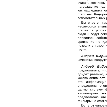
считать хозяином 
награждение подт
как наследника к
старшего Кадыро
вспомогательных 
Вы знаете, та
несамостоятельн
старается уклоня
люди и ведут себя
появилась собст
сравнение не ид
позволить такое,
групп.
Андрей Шары
чеченских вооруж
Андрей Бабиц
предполагать, ч
дойдет реально, к
какова активность
эта информация
определены очен
целую систему ф
активизирует сво
предполагаю, что
фильтры не смогли
Вот этот чиновн