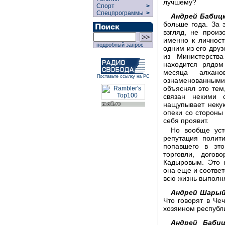
лучшему?
Спорт
>
Спецпрограммы
>
Андрей Бабицк
больше года. За 
взгляд, не произ
именно к личност
подробный запрос
одним из его дру
из Министерства
находится рядом
месяца алхано
Поставьте ссылку на РС
ознаменованными
объяснял это тем
связан некими 
нащупывает неку
опеки со стороны
себя проявит.
Но вообще уст
репутация полити
попавшего в это
торговли, дого
Кадыровым. Это 
она еще и соответ
всю жизнь выполн
Андрей Шарый
Что говорят в Че
хозяином республ
Андрей Бабиц