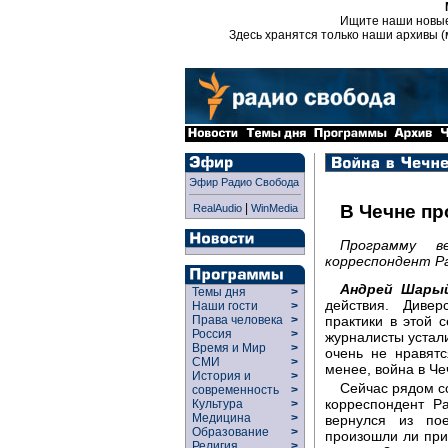
Ищите наши новы
Здесь хранятся только наши архивы (
Эфир Радио Свобода
|
В Чечне п
RealAudio
WinMedia
Программу в
корреспондент Ра
Андрей Шары
Темы дня
>
действия. Диве
Наши гости
>
практики в этой с
Права человека
>
Россия
>
журналисты устали
Время и Мир
>
очень не нравят
СМИ
>
менее, война в Че
История и
>
Сейчас рядом с
современность
>
корреспондент Р
Культура
>
Медицина
>
вернулся из пое
Образование
>
произошли ли при
Религия
>