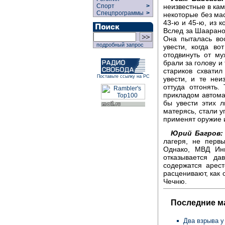
неизвестные в ка
Спорт
>
Спецпрограммы
>
некоторые без мас
43-ю и 45-ю, из к
Вслед за Шаараном
Она пыталась вос
подробный запрос
увести, когда в
отодвинуть от му
брали за голову и
стариков схвати
Поставьте ссылку на РС
увести, и те не
оттуда отгонять.
прикладом автома
бы увести этих л
матерясь, стали у
применят оружие и
Юрий Багров:
лагеря, не перв
Однако, МВД Инг
отказывается д
содержатся арес
расценивают, как 
Чечню.
Последние м
Два взрыва у