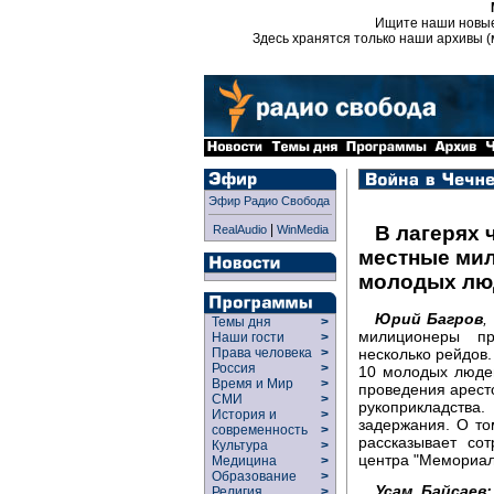
Ищите наши новы
Здесь хранятся только наши архивы (
Эфир Радио Свобода
|
В лагерях 
RealAudio
WinMedia
местные мил
молодых лю
Юрий Багров
,
Темы дня
>
милиционеры пр
Наши гости
>
несколько рейдов.
Права человека
>
Россия
>
10 молодых людей
Время и Мир
>
проведения арест
СМИ
>
рукоприкладства
История и
>
задержания. О то
современность
>
рассказывает со
Культура
>
центра "Мемориал
Медицина
>
Образование
>
Усам Байсаев:
Религия
>