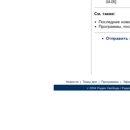
04-05]
См. также:
Последние ново
Программы, по
Отправить 
Новости
Темы дня
Программы
Эфи
|
|
|
c 2004 Радио Свобода / Ради