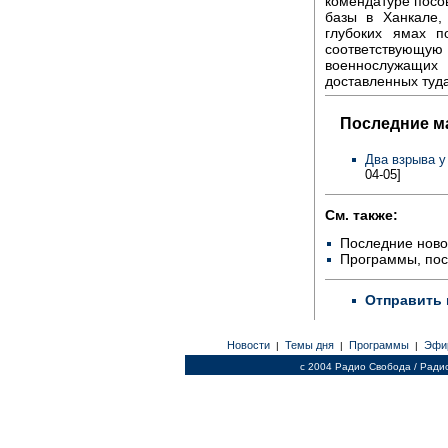
комендатуре посо
базы в Ханкале,
глубоких ямах п
соответствую
военнослужащих
доставленных туда
Последние м
Два взрыва у
04-05]
См. также:
Последние ново
Программы, по
Отправить 
Новости
Темы дня
Программы
Эфи
|
|
|
c 2004 Радио Свобода / Ради