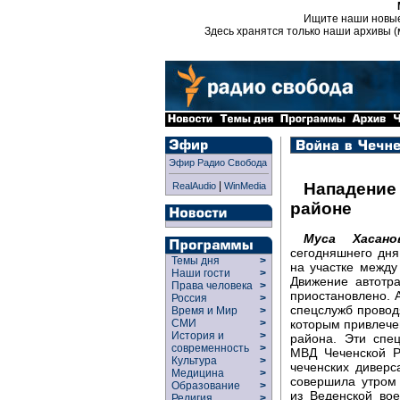
Ищите наши новы
Здесь хранятся только наши архивы (
Эфир Радио Свобода
|
Нападение 
RealAudio
WinMedia
районе
Муса Хасано
сегодняшнего дня
Темы дня
>
на участке между
Наши гости
>
Движение автотр
Права человека
>
приостановлено. 
Россия
>
спецслужб проводя
Время и Мир
>
которым привлече
СМИ
>
История и
>
района. Эти спе
современность
>
МВД Чеченской Ре
Культура
>
чеченских дивер
Медицина
>
совершила утром
Образование
>
из Веденской во
Религия
>