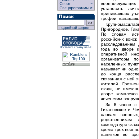
военнослужащих 
Спорт
>
установить лич
Спецпрограммы
>
принимавших учас
трофеи, нападавш
Крупномасштабн
подробный запрос
Пригородное, Гика
По словам ист
российских войск
расследованием 
Поставьте ссылку на РС
года во дворе к
оперативной ин
организаторы п
населенных пунк
называет ни одно
до конца рассл
связанная с ней я
жителей Грознен
люди, не имеющи
дворе комплекса
чеченским воору
За 6 часов с 
Гикаловское и Че
словам военных
родственникам 
комендатуре сказа
кроме трех военны
напитков во вр