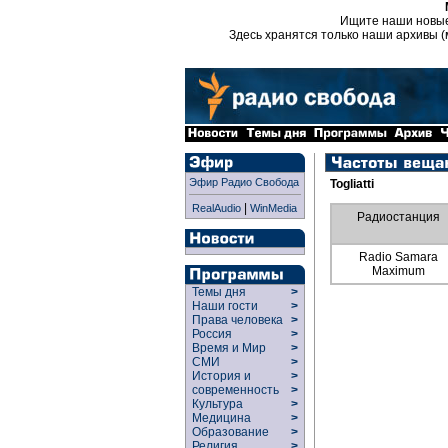
Ищите наши новы
Здесь хранятся только наши архивы (
Эфир Радио Свобода
Togliatti
|
RealAudio
WinMedia
Радиостанция
Radio Samara
Maximum
Темы дня
>
Наши гости
>
Права человека
>
Россия
>
Время и Мир
>
СМИ
>
История и
>
современность
>
Культура
>
Медицина
>
Образование
>
Религия
>