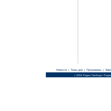
Новости
Темы дня
Программы
Эфи
|
|
|
c 2004 Радио Свобода / Ради