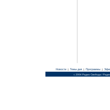
Новости
Темы дня
Программы
Эфи
|
|
|
c 2004 Радио Свобода / Ради