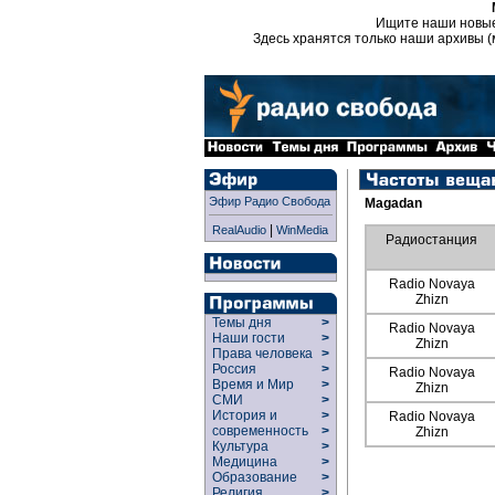
Ищите наши новы
Здесь хранятся только наши архивы (
Эфир Радио Свобода
Magadan
|
RealAudio
WinMedia
Радиостанция
Radio Novaya
Zhizn
Темы дня
>
Radio Novaya
Наши гости
>
Zhizn
Права человека
>
Россия
>
Radio Novaya
Время и Мир
>
Zhizn
СМИ
>
История и
>
Radio Novaya
современность
>
Zhizn
Культура
>
Медицина
>
Образование
>
Религия
>