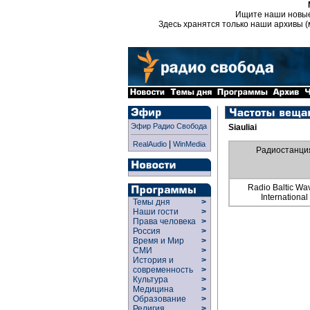
Ищите наши новы
Здесь хранятся только наши архивы (
Эфир Радио Свобода
Siauliai
|
RealAudio
WinMedia
Радиостанци
Radio Baltic Wa
International
Темы дня
>
Наши гости
>
Права человека
>
Россия
>
Время и Мир
>
СМИ
>
История и
>
современность
>
Культура
>
Медицина
>
Образование
>
Религия
>