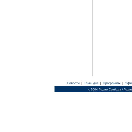
Новости
Темы дня
Программы
Эфи
|
|
|
c 2004 Радио Свобода / Ради