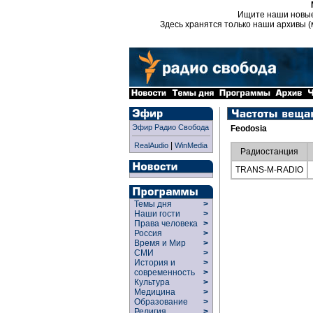
Ищите наши новы
Здесь хранятся только наши архивы (
Эфир Радио Свобода
Feodosia
|
RealAudio
WinMedia
Радиостанция
TRANS-M-RADIO
Темы дня
>
Наши гости
>
Права человека
>
Россия
>
Время и Мир
>
СМИ
>
История и
>
современность
>
Культура
>
Медицина
>
Образование
>
Религия
>