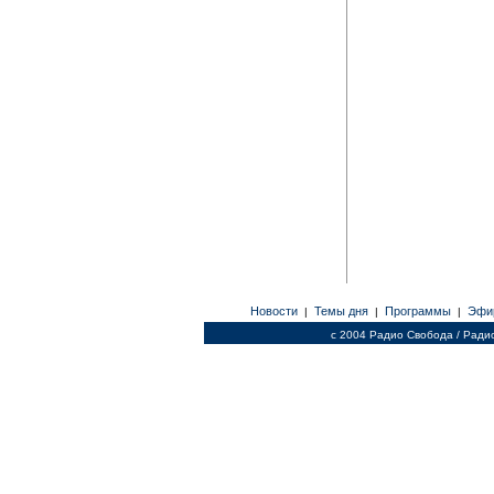
Новости
Темы дня
Программы
Эфи
|
|
|
c 2004 Радио Свобода / Ради