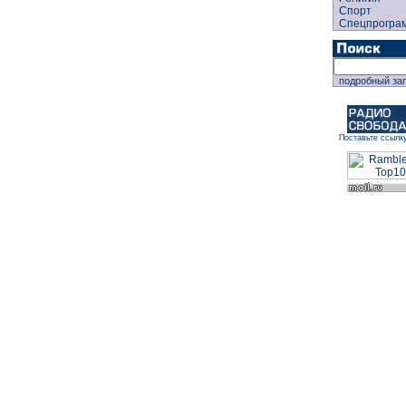
Спорт
Спецпрогра
подробный за
Поставьте ссылк