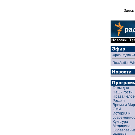
Здесь 
Эфир Радио С
|
RealAudio
Wi
Темы дня
Наши гости
Права чело
Россия
Время и Ми
СМИ
История и
современно
Культура
Медицина
Образован
Религия