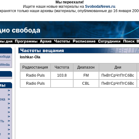
Мы переехали!
Ищите наши новые материалы на
SvobodaNews.ru
.
хранятся только наши архивы (материалы, опубликованные до 16 января 200
вобода
Ioshkar-Ola
nMedia
Радиостанция
Частота
Диапазон
Дни
Radio Puls
103.8
FM
ПнВтСрЧтПтСбВс
Radio Puls
CBL
ПнВтСрЧтПтСбВс
>
>
века
>
>
р
>
>
>
сть
>
>
>
ие
>
>