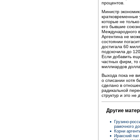
процентов.
Министр экономик
кратковременные у
которые не только
его бывшие союзни
Международного в
Аргентина не може
состоянии погаси
достигала 60 милл
подскочила до 120
Если добавить ещ
частных фирм, то 
миллиардов долла
Выхода пока не ви
о списании хотя б
сделано в отноше
радикальной пере
структур и это не
Другие мате
Грузино-росс
рамочного до
Корни аргент
Иракский пат