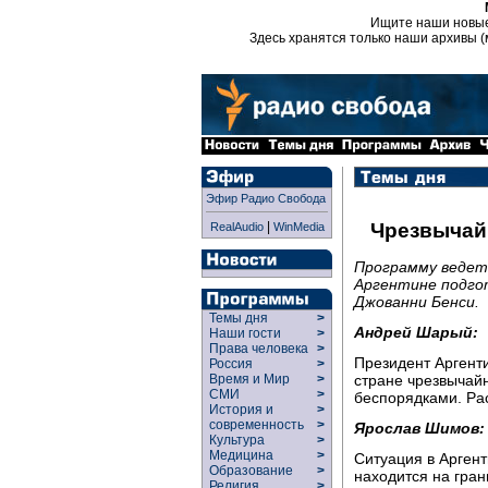
Ищите наши новы
Здесь хранятся только наши архивы (
Эфир Радио Свобода
|
Чрезвычай
RealAudio
WinMedia
Программу ведет
Аргентине подго
Джованни Бенси.
Темы дня
>
Андрей Шарый:
Наши гости
>
Права человека
>
Президент Аргент
Россия
>
стране чрезвычайн
Время и Мир
>
СМИ
>
беспорядками. Ра
История и
>
современность
>
Ярослав Шимов:
Культура
>
Медицина
>
Ситуация в Аргент
Образование
>
находится на гра
Религия
>