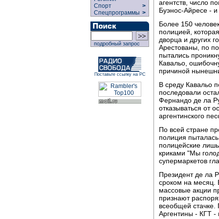
агентств, число п
Спорт
>
Буэнос-Айресе - и
Спецпрограммы
>
Более 150 челове
полицией, которая
дворца и других 
подробный запрос
Арестованы, по по
пытались проникн
Кавальо, ошибочну
причиной нынешни
Поставьте ссылку на РС
В среду Кавальо п
последовали оста
Фернандо де ла Ру
отказываться от о
аргентинского пес
По всей стране пр
полиция пыталась 
полицейские лишь
криками "Мы голод
супермаркетов гл
Президент де ла 
сроком на месяц. 
массовые акции пр
признают распоряж
всеобщей стачке.
Аргентины - КГТ -