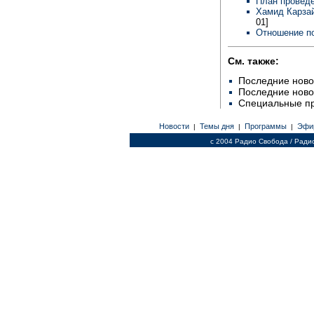
План провед
Хамид Карзай
01]
Отношение по
См. также:
Последние ново
Последние ново
Специальные п
Новости
Темы дня
Программы
Эфи
|
|
|
c 2004 Радио Свобода / Ради