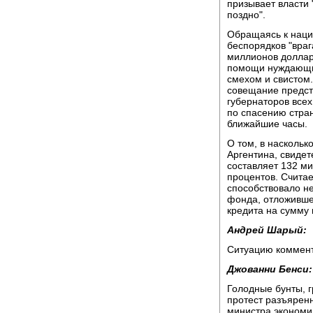
призывает власти 
поздно".
Обращаясь к наци
беспорядков "враг
миллионов доллар
помощи нуждающим
смехом и свистом.
совещание предст
губернаторов все
по спасению стран
ближайшие часы.
О том, в насколь
Аргентина, свидет
составляет 132 ми
процентов. Считае
способствовало н
фонда, отложивше
кредита на сумму
Андрей Шарый:
Ситуацию коммент
Джованни Бенси:
Голодные бунты, 
протест разъяренн
министра экономи