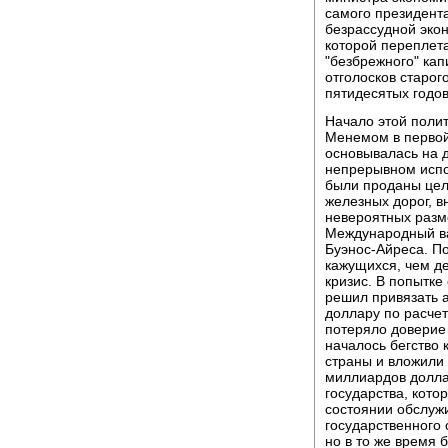
самого президент
безрассудной экон
которой переплет
"безбрежного" кап
отголосков старог
пятидесятых годо
Начало этой поли
Менемом в первой 
основывалась на д
непрерывном испо
были проданы цел
железных дорог, 
невероятных разме
Международный ва
Буэнос-Айреса. П
кажущихся, чем де
кризис. В попытк
решил привязать а
доллару по расчет
потеряло доверие
началось бегство 
страны и вложили
миллиардов долла
государства, кото
состоянии обслужи
государственного 
но в то же время 