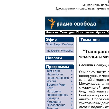
Ищите наши новы
Здесь хранятся только наши архивы (
Эфир Радио Свобода
|
"Transparen
RealAudio
WinMedia
земельными
Евгений Бовкун,
Темы дня
>
Они почти так же 
Наши гости
>
неподкупны и чест
Права человека
>
занятий и кодекс
Россия
>
Международная про
Время и Мир
>
с коррупцией, впе
СМИ
>
будут наблюдать 
История и
>
Гамбурга и уже н
современность
>
Культура
>
анкеты. После ск
Медицина
>
христианских дем
Образование
>
льгот и подачек 
Религия
>