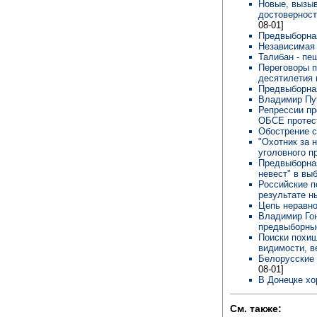
Новые, вызы
достоверност
08-01]
Предвыборная
Независимая 
Талибан - пе
Переговоры п
десятилетия
Предвыборная
Владимир Пу
Репрессии пр
ОБСЕ протес
Обострение 
"Охотник за 
уголовного 
Предвыборная
невест" в вы
Российские п
результате 
Цепь неравн
Владимир Гон
предвыборны
Поиски похищ
видимости, в
Белорусские
08-01]
В Донецке хо
См. также: