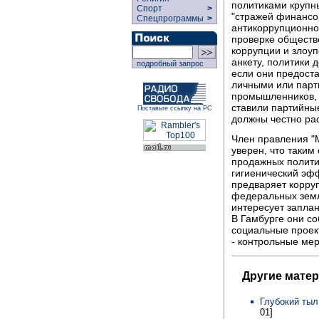
политиками крупн
Спорт
>
"стражей финансо
Спецпрограммы
>
антикоррупционно
проверке обществ
коррупции и злоу
анкету, политики 
подробный запрос
если они предост
личными или парт
промышленников, 
ставили партийны
Поставьте ссылку на РС
должны честно рас
Член правления "
уверен, что таким
продажных политик
гигиенический эфф
предваряет корру
федеральных земл
интересует запла
В Гамбурге они с
социальные проек
- контрольные мер
Другие мате
Глубокий ты
01]