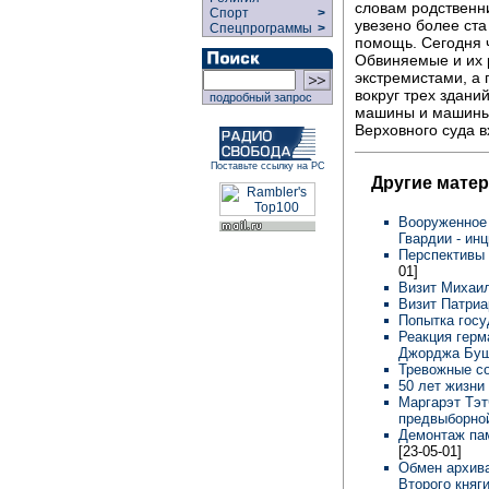
словам родственн
Спорт
>
увезено более ст
Спецпрограммы
>
помощь. Сегодня ч
Обвиняемые и их р
экстремистами, а 
вокруг трех здан
подробный запрос
машины и машины 
Верховного суда в
Поставьте ссылку на РС
Другие мате
Вооруженное 
Гвардии - ин
Перспективы 
01]
Визит Михаи
Визит Патриа
Попытка госу
Реакция герм
Джорджа Буш
Тревожные с
50 лет жизни
Маргарэт Тэт
предвыборно
Демонтаж па
[23-05-01]
Обмен архив
Второго княг