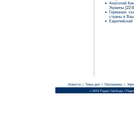
Анатолий Кин
Украины
[22-0
Германия: ск
страны в Ва
Европейский 
Новости
Темы дня
Программы
Эфи
|
|
|
c 2004 Радио Свобода / Ради