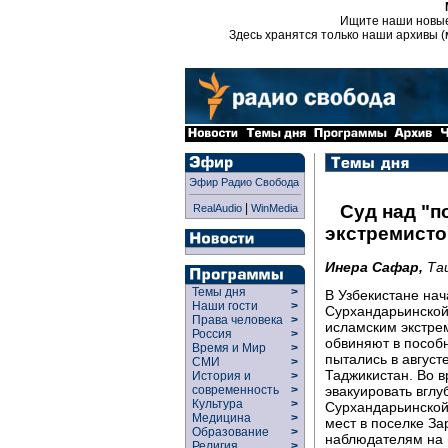
Ищите наши новы
Здесь хранятся только наши архивы (
Эфир Радио Свобода
|
Суд над "
RealAudio
WinMedia
экстремисто
Инера Сафар,
Та
Темы дня
>
В Узбекистане на
Наши гости
>
Сурхандарьинской
Права человека
>
исламским экстрем
Россия
>
обвиняют в пособ
Время и Мир
>
пытались в август
СМИ
>
Таджикистан. Во в
История и
>
эвакуировать вглу
современность
>
Культура
>
Сурхандарьинской 
Медицина
>
мест в поселке З
Образование
>
наблюдателям на 
Религия
>