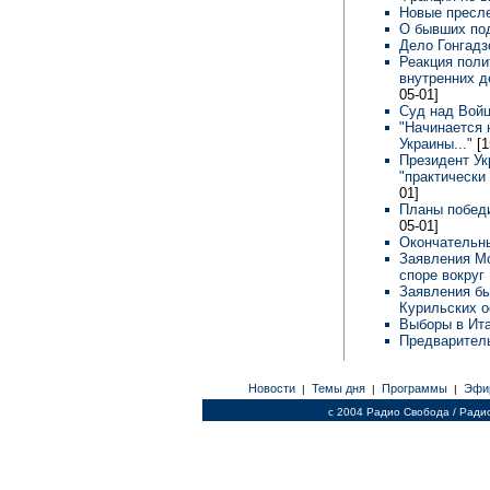
Новые пресл
О бывших по
Дело Гонгадз
Реакция поли
внутренних д
05-01]
Суд над Вой
"Начинается 
Украины..."
[1
Президент Ук
"практически
01]
Планы побед
05-01]
Окончательны
Заявления Мо
споре вокруг
Заявления бы
Курильских 
Выборы в Ита
Предварител
Новости
Темы дня
Программы
Эфи
|
|
|
c 2004 Радио Свобода / Ради