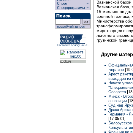
Вазианской базой 
Спорт
>
Вазианская база, 
Спецпрограммы
>
15 миллионов долл
военной техники, 
Министерства обор
трансформировать
подробный запрос
миротворцев в слу
льготного визовог
грузинской границ
Поставьте ссылку на РС
Другие мате
Официальная 
Берлине
[19-
Арест рэкети
выходцев из
Начато уголо
"Специальные
Оссареса
[18
Минск - Втор
оппозиции
[1
Суд над Яру
Драка британ
Германия - Л
[17-05-01]
Белорусское 
Консультати
Франция не 