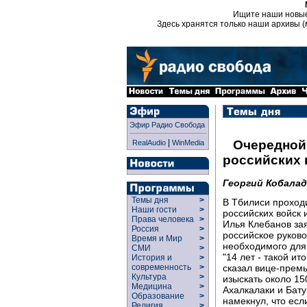
Ищите наши новы
Здесь хранятся только наши архивы (
Эфир Радио Свобода
|
Очередной
RealAudio
WinMedia
российских 
Георгий Кобалад
Темы дня
>
В Тбилиси проход
Наши гости
>
российских войск 
Права человека
>
Илья Клебанов зая
Россия
>
российское руково
Время и Мир
>
необходимого для 
СМИ
>
"14 лет - такой и
История и
>
сказал вице-премь
современность
>
Культура
>
изыскать около 15
Медицина
>
Ахалкалаки и Бат
Образование
>
намекнул, что есл
Религия
>