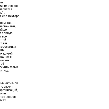
ми
ми, объясняя
оявляется
у" и
мьера Виктора
рем, как,
несменами,
ей до
За единую
т все
этой
, как
тересами, а
ский
х друзей.
абинет к
аинских
 об
осчитывать и
итике.
 или активной
не звучит
 организаций,
ании
этот вопрос
ется?