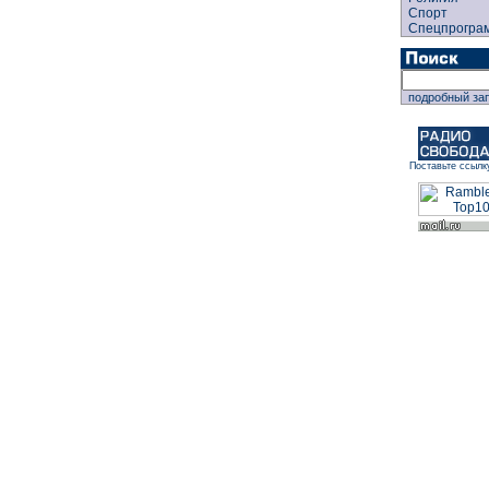
Спорт
Спецпрогра
подробный за
Поставьте ссылк