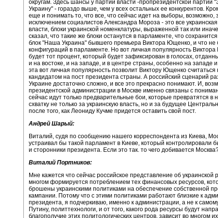
округам. Здесь шансы у партии власти -пропрезидентской партии 
Украину" - гораздо выше, чем у всех остальных ее конкурентов. Кро
еще и понимать то, что все, что сейчас идет на выборы, возможно, 
исключением социалистов Александра Мороза - это все украинская
власти, блоки украинской номенклатуры, выраженной так или иначе
сказал, что такие же блоки останутся в парламенте, что сохранится
блок "Наша Украина" бывшего премьера Виктора Ющенко, и что не 
конфигураций в парламенте. Но вот личная популярность Виктора
будет тот процент, который будет зафиксирован в голосах, отданны
и на востоке, и на западе, и в центре страны, особенно на западе и
эта вот личная популярность позволит Виктору Ющенко считаться
кандидатом на пост президента страны. А российский сценарий ра
Украине достаточно сложно, и все это прекрасно понимают. И, воз
президентской администрации в Москве именно связаны с пониман
сейчас идут только предварительные бои, которые превратятся в
схватку не только за украинскую власть, но и за будущее Централ
после того, как Леониду Кучме придется оставить свой пост.
Андрей Шарый:
Виталий, судя по сообщению нашего корреспондента из Киева, Мо
устраивал бы такой парламент в Киеве, который контролировали 
и сторонники президента. Если это так. то чего добивается Москва
Виталий Портников:
Мне кажется что сейчас российское представление об украинской 
многом формируется потреблением тех финансовых ресурсов, кот
брошены украинскими политиками на обеспечение собственной п
кампании. Потому что с этими политиками работают близкие к адм
президента, я подчеркиваю, именно к администрации, а не к само
Путину, политтехнологи, и от того, какого рода ресурсы будут нап
благополучие этих политологических центров, зависит во многом их