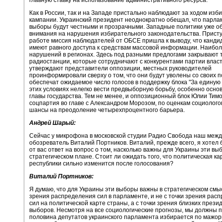
Как в России, так и на Западе пристально наблюдают за ходом изб
кампании. Украинский президент неоднократно обещал, что парла
выборы будут честными и прозрачными. Западные политики уже 
внимания на нарушения избирательного законодательства. Прист
работе миссия наблюдателей от ОБСЕ пришла к выводу, что канди
имеют равного доступа к средствам массовой информации. Наибо
нарушений в регионах. Здесь под разными предлогами закрывают 
радиостанции, которые сотрудничают с конкурентами партии власт
утверждают представители оппозиции, местных руководителей
проинформировали сверху о том, что они будут уволены со своих п
обеспечат ожидаемое число голосов в поддержку блока "За единую 
этих условиях нелегко вести предвыборную борьбу, особенно осно
главы государства. Тем не менее, и оппозиционный блок Юлии Тим
соцпартия во главе с Александром Морозом, по оценкам социолого
шансы на преодоление четырехпроцентного барьера.
Андрей Шарый:
Сейчас у микрофона в московской студии Радио Свобода наш меж
обозреватель Виталий Портников. Виталий, прежде всего, я хотел 
от вас ответ на вопрос о том, насколько важны для Украины эти вы
стратегическом плане. Стоит ли ожидать того, что политическая ка
республики сильно изменится после голосования?
Виталий Портников:
Я думаю, что для Украины эти выборы важны в стратегическом смыс
зрения распределения сил в парламенте, и не с точки зрения рас
сил на политической карте страны, а с точки зрения близких прези
выборов. Несмотря на все социологические прогнозы, мы должны п
половина депутатов украинского парламента избирается по мажо