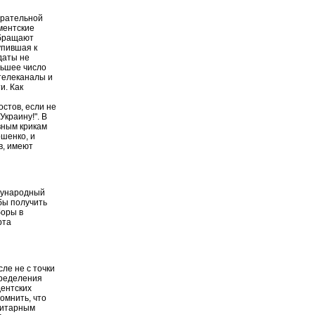
ирательной
ментские
обращают
упившая к
даты не
льшее число
телеканалы и
и. Как
остов, если не
Украину!". В
вным крикам
ошенко, и
в, имеют
дународный
бы получить
боры в
рта
ле не с точки
пределения
дентских
омнить, что
ритарным