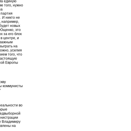
"За единую
ме того, нужно
за
 партия
. И никто не
, например,
будет новых
 Ющенко, это
х за его блок
 в центре, и
 важным
зыграть на
можно, усилия
ием того, что
 настоящую
ьной Европы
скву
бы коммунисты
?
реальности во
орые
редвыборной
инистрации
му Владимиру
равлены на