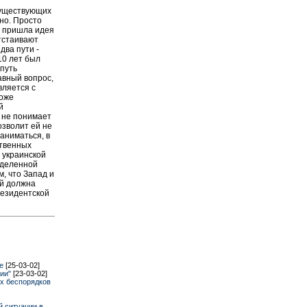
существующих
но. Просто
е пришла идея
тстаивают
два пути -
10 лет был
путь
авный вопрос,
вляется с
тоже
й
о не понимает
озволит ей не
аниматься, в
ственных
 украинской
ределенной
, что Запад и
ой должна
резидентской
ке
[25-03-02]
мии"
[23-03-02]
их беспорядков
й ситуации в