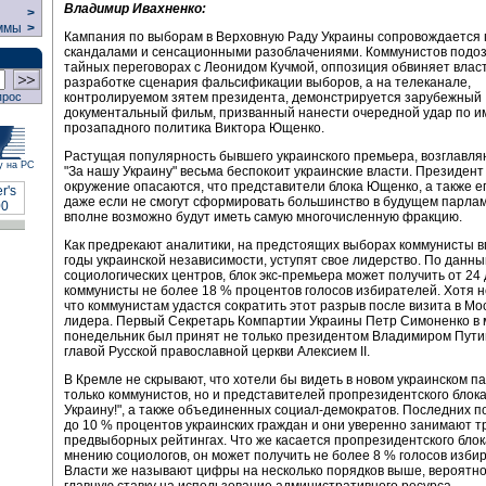
Владимир Ивахненко:
>
ммы
>
Кампания по выборам в Верховную Раду Украины сопровождается 
скандалами и сенсационными разоблачениями. Коммунистов подо
тайных переговорах с Леонидом Кучмой, оппозиция обвиняет власт
разработке сценария фальсификации выборов, а на телеканале,
контролируемом зятем президента, демонстрируется зарубежный
прос
документальный фильм, призванный нанести очередной удар по и
прозападного политика Виктора Ющенко.
Растущая популярность бывшего украинского премьера, возглавля
у на РС
"За нашу Украину" весьма беспокоит украинские власти. Президент 
окружение опасаются, что представители блока Ющенко, а также е
даже если не смогут сформировать большинство в будущем парлам
вполне возможно будут иметь самую многочисленную фракцию.
Как предрекают аналитики, на предстоящих выборах коммунисты в
годы украинской независимости, уступят свое лидерство. По данн
социологических центров, блок экс-премьера может получить от 24 
коммунисты не более 18 % процентов голосов избирателей. Хотя н
что коммунистам удастся сократить этот разрыв после визита в Мос
лидера. Первый Секретарь Компартии Украины Петр Симоненко в
понедельник был принят не только президентом Владимиром Пути
главой Русской православной церкви Алексием II.
В Кремле не скрывают, что хотели бы видеть в новом украинском п
только коммунистов, но и представителей пропрезидентского блок
Украину!", а также объединенных социал-демократов. Последних 
до 10 % процентов украинских граждан и они уверенно занимают т
предвыборных рейтингах. Что же касается пропрезидентского блока
мнению социологов, он может получить не более 8 % голосов изби
Власти же называют цифры на несколько порядков выше, вероятно
главную ставку на использование административного ресурса.