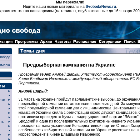
Мы переехали!
Ищите наши новые материалы на
SvobodaNews.ru
.
хранятся только наши архивы (материалы, опубликованные до 16 января 200
вобода
Предвыборная кампания на Украине
nMedia
Программу ведет Андрей Шарый. Участвуют корреспондент Рад
Киеве Владимир Ивахненко и международный обозреватель РС 
Портников.
Андрей Шарый:
>
>
31 марта на Украине пройдут парламентские выборы, до окончани
века
>
предвыборной кампании остается всего несколько дней. За минувш
>
этой предвыборной кампании два с лишним месяца Центральная 
р
>
комиссия Украины сняла с регистрации около двухсот кандидатов. 
>
противники президента Кучмы - лидер украинской партии "Яблоко"
>
Бродский и один из последовательных критиков нынешнего украин
сть
>
президента глава украинской Консервативной партии Степан Хмара
>
особенностях избирательной кампании на Украине расскажет наш
>
корреспондент в Киеве Владимир Ивахненко:
ие
>
>