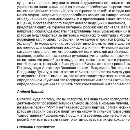
существование, поэтому они активно сотрудничают не только с эти
украинскими политиками, но и со своими российскими покровителя
им, кто на Украине "хороший", кто на Украине "плохой", и отсюда п
масса мифов. Например, о пророссийских блоках "За единую Украин
объединенных социал-демократах, и о прозападном блоке экс-пре
Ющенко, в состав которого входит немало ведущих бизнесменов,
представляющих на Украине интересы российского капитала, в то в
например, социал-демократы представлены теми украинскими биз
которые будут бороться за интересы украинского капитала с Росси
последней капли своих прибылей. То же самое относится к блоку "
Украину". По моему мнению, это объективно блоки. которые сделаю
возможное для ослабления российского влияния. Ну, непонимание 
ситуации связано с тем, что российский политический истеблишмент
правило, в собственных оценках руководствуется собственными ин
не интересами российского государства, точно так же, как и украин
истеблишмент, который сейчас удачно обманывает своих российски
Поэтому, когда Александр Волошин завозит Владимира Литвина в к
Владимиру Путину, а потом в этом кабинете появляется лидер укр
коммунистов Петр Симоненко, это может свидетельствовать только
определенном неумении эти государственные интересы России пр
определенном умении защищать свои собственные интересы в пол
Андрей Шарый:
Виталий, судя по тому, что вы говорите, времена такого господства
деятельности "розового" национального выбора в Украине минули, 
название партии "Рух", и нет каких-то других партий, политических
которые строили бы свою политику на каком-то сильном подчеркив
"самостийности" украинской. Прошли эти времена, уже не волнует 
республику, или все-таки какая-то активность вот этих сил сохраня
Виталий Портников: