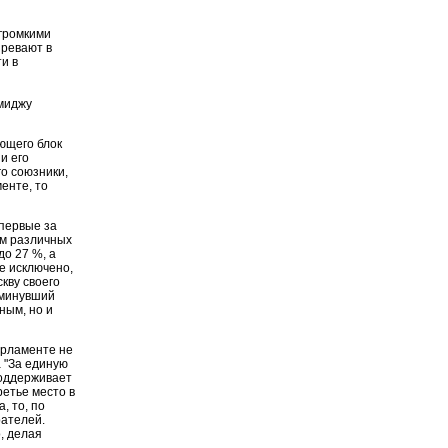
громкими
зревают в
и в
миджу
ющего блок
и его
го союзники,
енте, то
первые за
ым различных
до 27 %, а
е исключено,
кву своего
 минувший
ным, но и
арламенте не
а "За единую
поддерживает
ретье место в
, то, по
рателей.
, делая