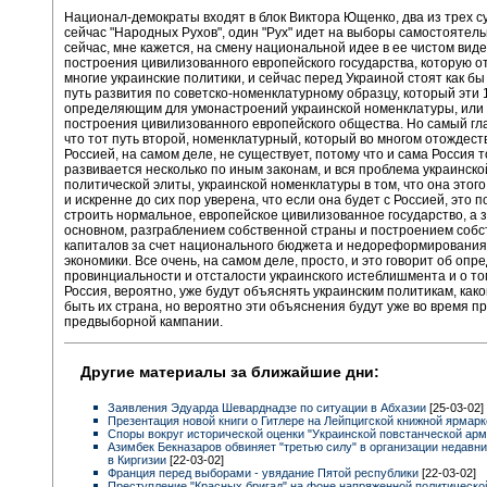
Национал-демократы входят в блок Виктора Ющенко, два из трех 
сейчас "Народных Рухов", один "Рух" идет на выборы самостоятель
сейчас, мне кажется, на смену национальной идее в ее чистом вид
построения цивилизованного европейского государства, которую о
многие украинские политики, и сейчас перед Украиной стоят как бы 
путь развития по советско-номенклатурному образцу, который эти 
определяющим для умонастроений украинской номенклатуры, или 
построения цивилизованного европейского общества. Но самый гл
что тот путь второй, номенклатурный, который во многом отождест
Россией, на самом деле, не существует, потому что и сама Россия 
развивается несколько по иным законам, и вся проблема украинско
политической элиты, украинской номенклатуры в том, что она этог
и искренне до сих пор уверена, что если она будет с Россией, это п
строить нормальное, европейское цивилизованное государство, а з
основном, разграблением собственной страны и построением соб
капиталов за счет национального бюджета и недореформирования
экономики. Все очень, на самом деле, просто, и это говорит об оп
провинциальности и отсталости украинского истеблишмента и о том
Россия, вероятно, уже будут объяснять украинским политикам, как
быть их страна, но вероятно эти объяснения будут уже во время п
предвыборной кампании.
Другие материалы за ближайшие дни:
Заявления Эдуарда Шеварднадзе по ситуации в Абхазии
[25-03-02]
Презентация новой книги о Гитлере на Лейпцигской книжной ярмар
Споры вокруг исторической оценки "Украинской повстанческой ар
Азимбек Бекназаров обвиняет "третью силу" в организации недавн
в Киргизии
[22-03-02]
Франция перед выборами - увядание Пятой республики
[22-03-02]
Преступление "Красных бригад" на фоне напряженной политическо