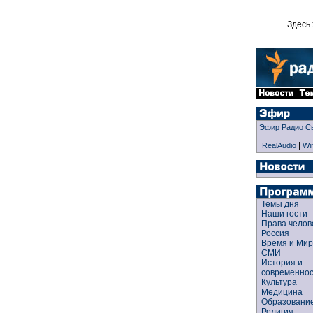
Здесь 
Эфир Радио С
|
RealAudio
Wi
Темы дня
Наши гости
Права чело
Россия
Время и Ми
СМИ
История и
современно
Культура
Медицина
Образован
Религия