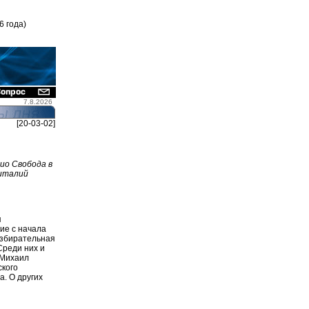
6 года)
7.8.2026
[20-03-02]
ио Свобода в
Виталий
я
ие с начала
избирательная
Среди них и
 Михаил
ского
. О других