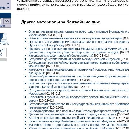
устранению ее сына, с просьбой о встрече, полагая, что разговор 
>
сможет приблизить не только ее, но и все украинское общество к 
ммы
>
истины.
Другие материалы за ближайшие дни:
прос
Власти Киргизии выдали ордер на арест двух лидеров Исламского 
Узбекистана
[03-03-01]
В Казахстане отмечена вторая за этот год вспышка дизентерии
[03-
Президент США Джордж Буш направил личное послание президенту
у на РС
Нурсултану Назарбаеву
[03-03-01]
Джордж Сорос призвал президента Украины Леонида Кучму уйти в о
время расследование убийства журналиста Георгия Гонгадзе
[02-03
Какова цена международной безопасности?
[02-03-01]
Вступил в действие визовый режим между Россией и Грузией
[02-0
Сотрудники германской юстиции сумели предотвратить побег амер
мошенника
[02-03-01]
Киевские власти ликвидировали палаточный городок участников ак
без Кучмы"
[01-03-01]
В Великобритании опубликован список запрещенных организаций и 
признанных террористическими
[01-03-01]
Британская пресса оказалась вовлеченной в полемику между през
Украины Кучмой и оппозицией
[01-03-01]
Сегодня во многих странах юго-восточной Европы отмечается вес
Марцышор
[01-03-01]
Спасатели Грузии и России продолжают работы по расчистке Военн
дороги
[28-02-01]
Встреча глав правительств и государств так называемого "Веймарс
треугольника"
[28-02-01]
В Великобритании все большие масштабы приобретает эпидемия 
Десять лет назад завершилась война в Персидском заливе
[27-02-0
Встреча в верхах представителей ФРГ, Франции и Польши
[27-02-01
Значительная победа Коммунистической партии Молдовы
[26-02-01
Манифестации с требованием отставки Леонида Кучмы на Украин
Убедительная победа коммунистов на выборах в Молдове
[26-02-01