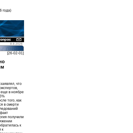
6 года)
8.8.2026
[26-02-01]
но
им
заявлял, что
экспертов,
 еще в ноябре
,6%
ле того, как
ся в смерти
следований
 факт
ргия получили
тяжении
обратилась к
 к