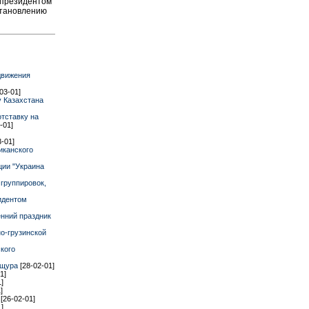
с президентом
установлению
движения
03-01]
 Казахстана
тставку на
-01]
3-01]
иканского
ции "Украина
группировок,
идентом
енний праздник
о-грузинской
кого
ящура
[28-02-01]
1]
]
]
е
[26-02-01]
]