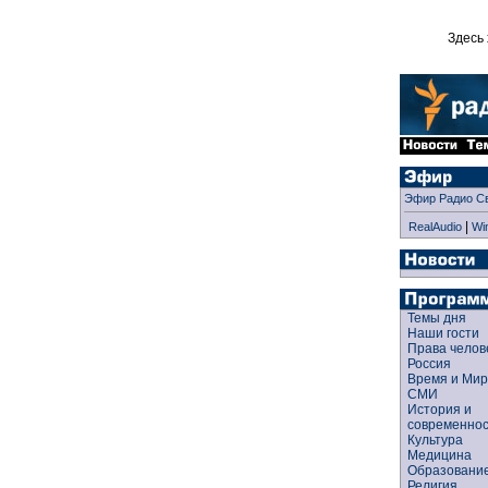
Здесь 
Эфир Радио С
|
RealAudio
Wi
Темы дня
Наши гости
Права чело
Россия
Время и Ми
СМИ
История и
современно
Культура
Медицина
Образован
Религия