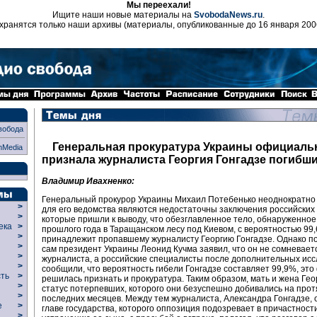
Мы переехали!
Ищите наши новые материалы на
SvobodaNews.ru
.
хранятся только наши архивы (материалы, опубликованные до 16 января 200
вобода
Генеральная прокуратура Украины официаль
nMedia
признала журналиста Георгия Гонгадзе погибш
Владимир Ивахненко:
Генеральный прокурор Украины Михаил Потебенько неоднократно 
>
для его ведомства являются недостаточны заключения российских 
>
которые пришли к выводу, что обезглавленное тело, обнаруженное
века
>
прошлого года в Таращанском лесу под Киевом, с вероятностью 99
>
принадлежит пропавшему журналисту Георгию Гонгадзе. Однако пос
р
>
сам президент Украины Леонид Кучма заявил, что он не сомневает
>
журналиста, а российские специалисты после дополнительных ис
>
сообщили, что вероятность гибели Гонгадзе составляет 99,9%, это
сть
>
решилась признать и прокуратура. Таким образом, мать и жена Гео
>
статус потерпевших, которого они безуспешно добивались на про
>
последних месяцев. Между тем журналиста, Александра Гонгадзе, 
ие
>
главе государства, которого оппозиция подозревает в причастности
>