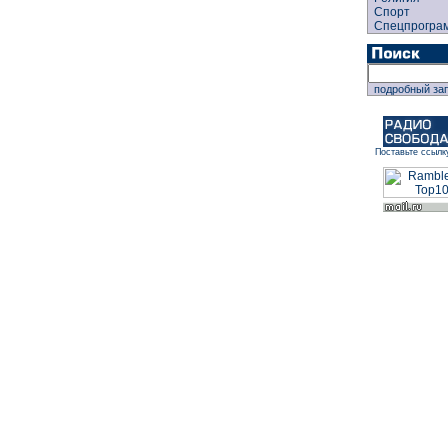
Спорт
Спецпрогра
подробный за
Поставьте ссылк