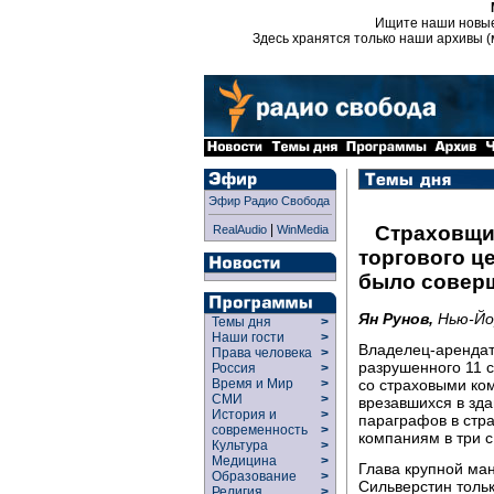
Ищите наши новы
Здесь хранятся только наши архивы (
Эфир Радио Свобода
|
Страховщи
RealAudio
WinMedia
торгового це
было соверш
Ян Рунов,
Нью-Йо
Темы дня
>
Наши гости
>
Владелец-арендат
Права человека
>
разрушенного 11 с
Россия
>
со страховыми ком
Время и Мир
>
СМИ
>
врезавшихся в здан
История и
>
параграфов в стр
современность
>
компаниям в три 
Культура
>
Медицина
>
Глава крупной ма
Образование
>
Сильверстин только
Религия
>