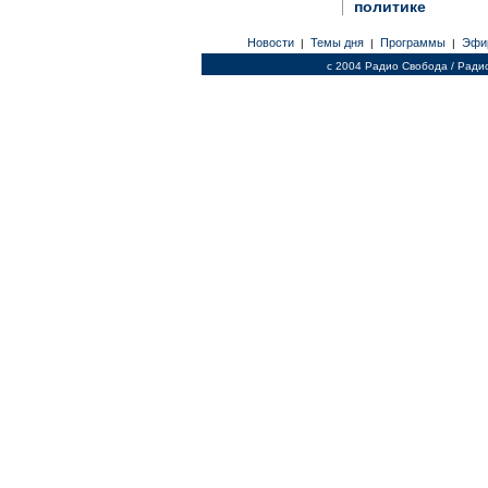
политике
Новости
Темы дня
Программы
Эфи
|
|
|
c 2004 Радио Свобода / Ради