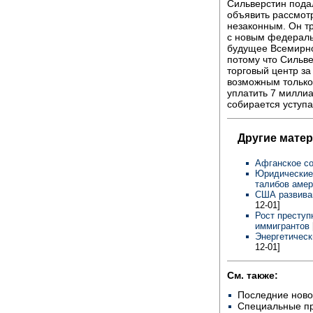
Сильверстин пода
объявить рассмот
незаконным. Он тр
с новым федераль
будущее Всемирног
потому что Сильв
торговый центр за
возможным только 
уплатить 7 миллиа
собирается уступа
Другие мате
Афганское с
Юридические 
талибов аме
США развива
12-01]
Рост преступ
иммигрантов
Энергетическ
12-01]
См. также:
Последние ново
Специальные п