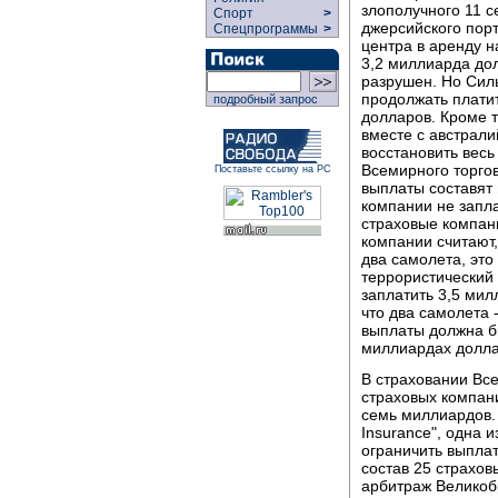
злополучного 11 с
Спорт
>
джерсийского порт
Спецпрограммы
>
центра в аренду н
3,2 миллиарда до
разрушен. Но Сил
продолжать плати
подробный запрос
долларов. Кроме 
вместе с австрали
восстановить весь
Всемирного торгов
Поставьте ссылку на РС
выплаты составят
компании не запла
страховые компан
компании считают,
два самолета, это
террористический 
заплатить 3,5 мил
что два самолета 
выплаты должна бы
миллиардах долла
В страховании Все
страховых компани
семь миллиардов.
Insurance", одна и
ограничить выпла
состав 25 страхо
арбитраж Великоб