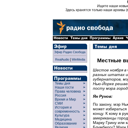
Ищите наши новы
Здесь хранятся только наши архивы (
Эфир Радио Свобода
|
Местные в
RealAudio
WinMedia
Шестое ноября в 
разных штатах и
губернаторов, мэ
Нью-Йорке решае
Темы дня
>
Наши гости
>
посту мэра город
Права человека
>
Россия
>
Ян Рунов:
Время и Мир
>
СМИ
>
По закону, мэр Нь
История и
>
может избираться 
современность
>
концу. К кому в ру
Культура
>
американцы город
Медицина
>
Марку Грину или к
Образование
>
Блумбергу? Марк 
Религия
>