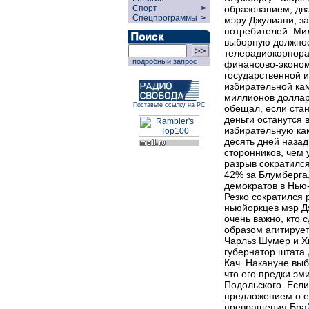
образованием, два
Спорт
>
Спецпрограммы
>
мэру Джулиани, з
потребителей. Ми
выборную должнос
телерадиокорпора
подробный запрос
финансово-эконом
государственной 
избирательной ка
миллионов долларо
Поставьте ссылку на РС
обещал, если стан
деньги останутся 
избирательную ка
десять дней назад
сторонников, чем 
разрыв сократился
42% за Блумберга,
демократов в Нью-
Резко сократился 
ньюйоркцев мэр Д
очень важно, кто 
образом агитирует
Чарльз Шумер и Х
губернатор штата 
Кач. Накануне выб
что его предки эм
Подольского. Если
предложением о е
превращения Брай