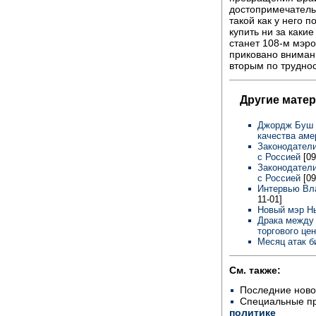
достопримечательн
такой как у него 
купить ни за какие
станет 108-м мэр
приковано внимани
вторым по трудно
Другие мате
Джордж Буш о
качества аме
Законодатели
с Россией
[09
Законодатели
с Россией
[09
Интервью Вл
11-01]
Новый мэр Н
Драка между
торгового це
Месяц атак 
См. также:
Последние ново
Специальные п
политике