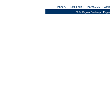
Новости
Темы дня
Программы
Эфи
|
|
|
c 2004 Радио Свобода / Ради