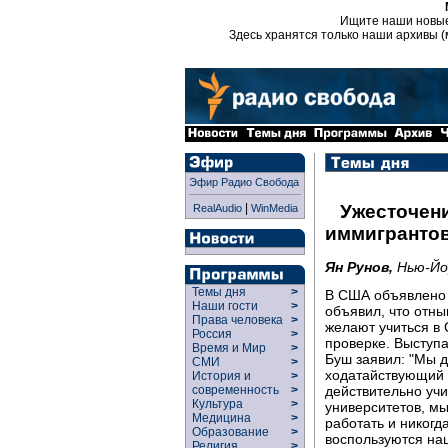
Ищите наши новы
Здесь хранятся только наши архивы (
Эфир Радио Свобода
|
Ужесточени
RealAudio
WinMedia
иммигранто
Ян Рунов,
Нью-Йо
Темы дня
>
В США объявлено 
Наши гости
>
объявил, что отны
Права человека
>
желают учиться в
Россия
>
проверке. Выступ
Время и Мир
>
Буш заявил: "Мы д
СМИ
>
ходатайствующий о
История и
>
действительно уч
современность
>
Культура
>
университетов, м
Медицина
>
работать и никогд
Образование
>
воспользуются на
Религия
>