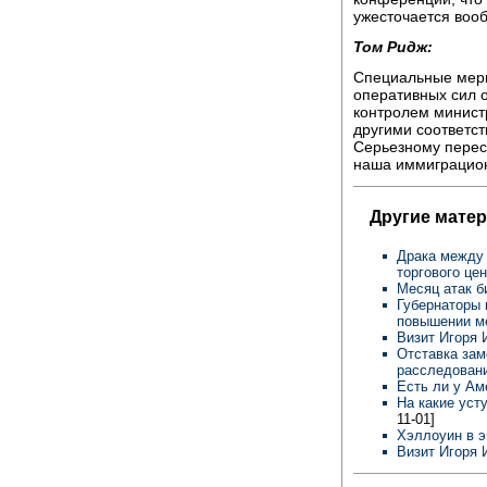
ужесточается воо
Том Ридж:
Специальные меры
оперативных сил 
контролем минист
другими соответс
Серьезному перес
наша иммиграцион
Другие мате
Драка между
торгового це
Месяц атак 
Губернаторы 
повышении м
Визит Игоря 
Отставка зам
расследован
Есть ли у Ам
На какие уст
11-01]
Хэллоуин в 
Визит Игоря