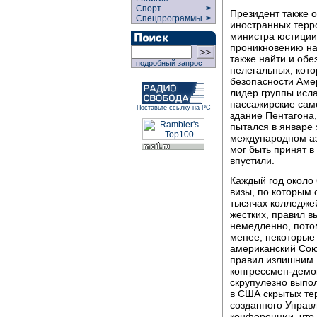
Спорт
>
Президент также 
Спецпрограммы
>
иностранных терро
министра юстиции
проникновению на
также найти и обе
подробный запрос
нелегальных, кото
безопасности Аме
лидер группы исла
пассажирские сам
Поставьте ссылку на РС
здание Пентагона,
пытался в январе 
международном аэ
мог быть принят в
впустили.
Каждый год около
визы, по которым 
тысячах колледжей
жестких, правил в
немедленно, потом
менее, некоторые
американский Сою
правил излишним.
конгрессмен-демо
скрупулезно выпо
в США скрытых те
созданного Управл
конференции, что 