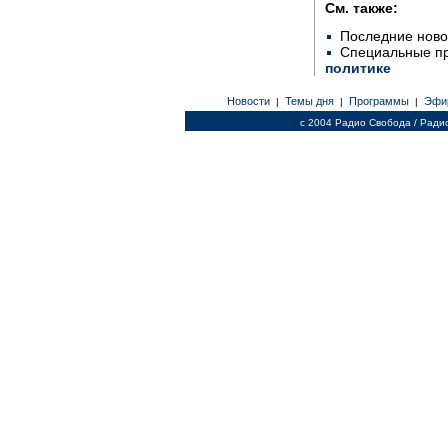
См. также:
Последние ново
Специальные п
политике
Новости
Темы дня
Программы
Эфи
|
|
|
c 2004 Радио Свобода / Ради