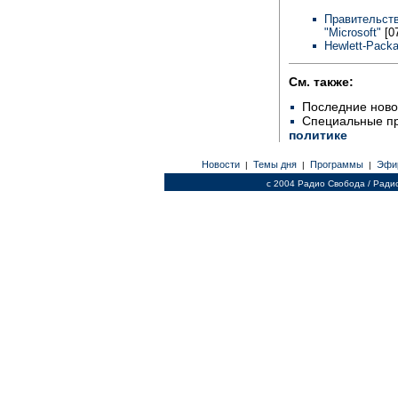
Правительств
"Microsoft"
[0
Hewlett-Pack
См. также:
Последние ново
Специальные п
политике
Новости
Темы дня
Программы
Эфи
|
|
|
c 2004 Радио Свобода / Ради