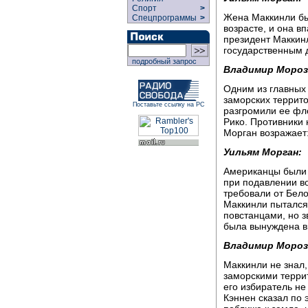
Спорт
>
Жена Маккинли бы
Спецпрограммы
>
возрасте, и она в
президент Маккинл
государственным д
подробный запрос
Владимир Мороз
Одним из главных
заморских террит
Поставьте ссылку на РС
разгромили ее фл
Рико. Противники
Морган возражает
Уильям Морган:
Американцы были в
при подавлении в
требовали от Бело
Маккинли пытался
повстанцами, но з
была вынуждена в
Владимир Мороз
Маккинли не знал, 
заморскими терри
его избиратель не
Кэннен сказал по 