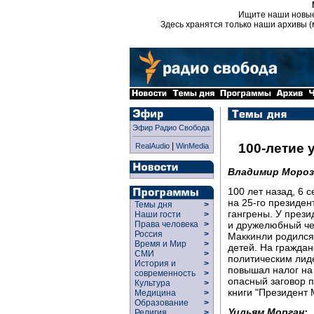
Ищите наши новы
Здесь хранятся только наши архивы (
Эфир Радио Свобода
|
100-летие 
RealAudio
WinMedia
Владимир Мороз
100 лет назад, 6 
на 25-го президен
Темы дня
>
гангрены. У прези
Наши гости
>
и дружелюбный че
Права человека
>
Россия
>
Маккинли родился 
Время и Мир
>
детей. На граждан
СМИ
>
политическим лид
История и
>
повышал налог на 
современность
>
опасный заговор п
Культура
>
книги "Президент
Медицина
>
Образование
>
Уильям Морган:
Религия
>