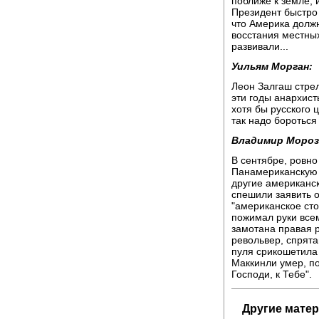
поближе к земле, 
Президент быстро 
что Америка долж
восстания местных
развивали...
Уильям Морган:
Леон Залгаш стрел
эти годы анархис
хотя бы русского 
так надо боротьс
Владимир Мороз
В сентябре, ровно
Панамериканскую 
другие американс
спешили заявить о
"американское сто
пожимал руки все
замотана правая р
револьвер, спрята
пуля срикошетила 
Маккинли умер, по
Господи, к Тебе".
Другие мате