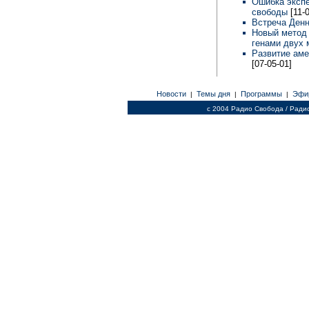
Ошибка эксп
свободы
[11-
Встреча Ден
Новый метод 
генами двух
Развитие аме
[07-05-01]
Новости
Темы дня
Программы
Эфи
|
|
|
c 2004 Радио Свобода / Ради