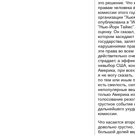
это решение. Что 
правам человека в
комиссии этого го
организации "Хьюм
опубликована в "И
"Нью-Йорк Таймс"
оценку. Он сказал
котором заседают 
государства, зап
нарушениями прав
эти права во всем
действительно оче
страдает, а эффек
невыбор США, кон
Америка, при всех
я не могу сказать,
по тем или иным п
есть смелость, си
непопулярные вещи
только Америка из
голосование резол
грустное событие 
дальнейшего ухуд
комиссии.
Что касается втор
довольно грустно,
большой долей ве