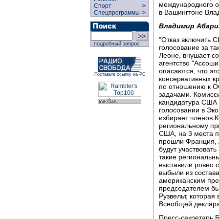
международного о
Спорт
>
в Вашингтоне Вла
Спецпрограммы
>
Владимир Абари
"Отказ включить С
подробный запрос
голосование за та
Леоне, внушает со
агентство "Ассоши
опасаются, что эт
Поставьте ссылку на РС
консервативных кр
по отношению к О
задачами. Комисси
кандидатура США 
голосовании в Эк
избирает членов 
региональному при
США, на 3 места п
прошли Франция, 
будут участвовать
такие региональны
выставили ровно с
выбыли из состава
американским пре
председателем бы
Рузвельт, которая
Всеобщей декларац
Пресс-секретарь 