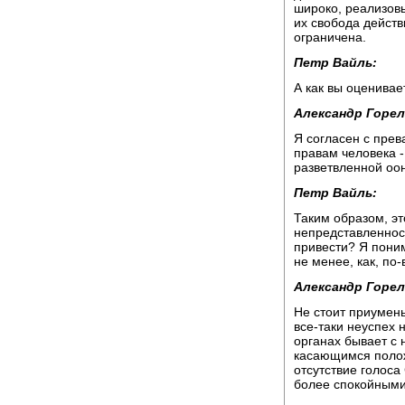
широко, реализовы
их свобода действ
ограничена.
Петр Вайль:
А как вы оценивае
Александр Горел
Я согласен с пре
правам человека -
разветвленной оон
Петр Вайль:
Таким образом, э
непредставленност
привести? Я поним
не менее, как, по
Александр Горел
Не стоит приумень
все-таки неуспех 
органах бывает с 
касающимся полож
отсутствие голоса
более спокойными