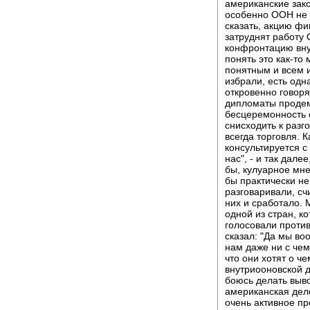
американские зако
особенно ООН не л
сказать, акцию ф
затруднят работу
конфронтацию внут
понять это как-то 
понятным и всем 
избрали, есть одн
откровенно говоря
дипломаты продем
бесцеремонность с
снисходить к разго
всегда торговля. 
консультируется с 
нас", - и так далее
бы, кулуарное мн
бы практически не
разговаривали, счи
них и сработало.
одной из стран, ко
голосовали против
сказал: "Да мы во
нам даже ни с чем
что они хотят о ч
внутриооновской д
боюсь делать выво
американская деле
очень активное пр