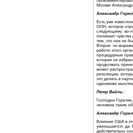
прокомментироват
Москве Александр
Александр Горел
Есть уже известн
ООН, которое отр
следующему: во-пе
понимает чувства
тем, что они не б
Второе: он выража
работе этого орга
процедурные прави
которая не избран
продолжать приним
может распростран
резолюции, которы
это делать в парт
одинаково мысля
Петр Вайль:
Господин Горелик,
человека таким о
Александр Горел
Влияние США в эт
уменьшается, да.
действительно со