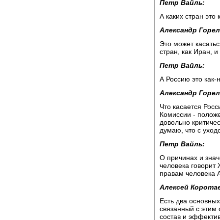
Петр Вайль:
А каких стран это
Александр Горел
Это может касатьс
стран, как Иран, и
Петр Вайль:
А Россию это как-
Александр Горел
Что касается Росс
Комиссии - положе
довольно критиче
думаю, что с уход
Петр Вайль:
О причинах и зна
человека говорит
правам человека 
Алексей Коротае
Есть два основных
связанный с этим 
состав и эффектив