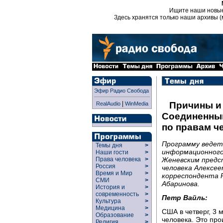
Ищите наши новы
Здесь хранятся только наши архивы (
Эфир Радио Свобода
|
Причины и
RealAudio
WinMedia
Соединенны
по правам ч
Программу ведет
Темы дня
>
информационного
Наши гости
>
Женевским предс
Права человека
>
Россия
>
человека Алексе
Время и Мир
>
корреспондента 
СМИ
>
Абаринова.
История и
>
современность
>
Петр Вайль:
Культура
>
Медицина
>
США в четверг, 3 
Образование
>
человека. Это про
Религия
>