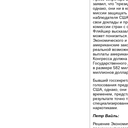
заявил, что "през
однако, они ни в 
миссии защищать п
наблюдателя США 
свои доклады и пр
комиссии стран с 
Фляйшер высказал 
может понизиться
Экономического и
американские зак
реальной возможн
выплаты американ
Конгресса должна 
Государственного
в размере 582 ми
миллионов доллар
Бывший госсекрет
голосования пред
США, однако, они 
временем, предста
результате точно 
специализированн
наркотиками.
Петр Вайль:
Решение Экономич