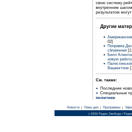
свою систему рейт
внутренним шагом.
результатом могут
Другие мате
Американские
02]
Поправка Джэ
сближения
[1
Билл Клинтон
новую работ
Палестинское
Вашингтоне
[
См. также:
Последние ново
Специальные п
политике
Новости
Темы дня
Программы
Эфи
|
|
|
c 2004 Радио Свобода / Ради