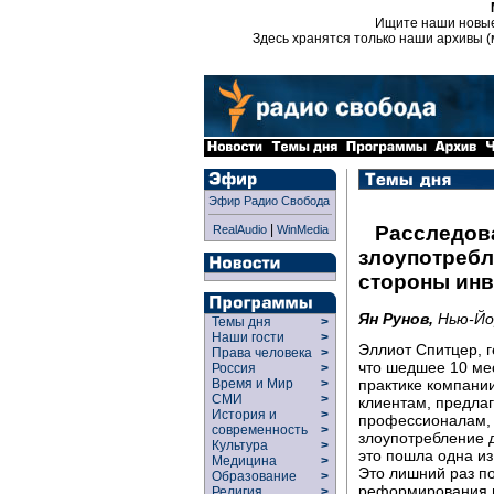
Ищите наши новы
Здесь хранятся только наши архивы (
Эфир Радио Свобода
|
Расследов
RealAudio
WinMedia
злоупотребл
стороны инв
Ян Рунов,
Нью-Йо
Темы дня
>
Наши гости
>
Эллиот Спитцер, 
Права человека
>
что шедшее 10 ме
Россия
>
практике компании
Время и Мир
>
СМИ
>
клиентам, предлаг
История и
>
профессионалам, 
современность
>
злоупотребление д
Культура
>
это пошла одна из
Медицина
>
Это лишний раз по
Образование
>
реформирования в
Религия
>