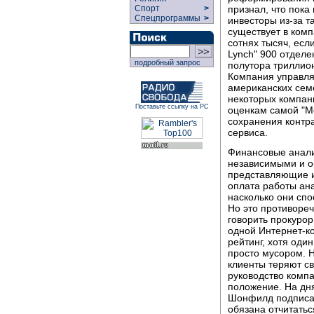
признал, что пока
Спорт
>
Спецпрограммы
>
инвесторы из-за та
существует в комп
сотнях тысяч, есл
Lynch" 900 отделе
подробный запрос
полутора триллио
Компания управля
американских семе
некоторых компани
Поставьте ссылку на РС
оценкам самой "Me
сохранения контра
сервиса.
Финансовые анали
независимыми и о
представляющие и
оплата работы ана
насколько они сп
Но это противореч
говорить прокурор
одной Интернет-ко
рейтинг, хотя оди
просто мусором. Н
клиенты теряют св
руководство комп
положение. На дн
Шонфилд подписал 
обязана отчитатьс