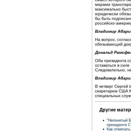
мерами транспаре
максимально быст
юридически обязы
бы быть подписано
российско-америк
Владимир Абари
На вопрос, согла
обязывающий доку
Дональд Рамсфе
Оба президента со
оставаться в силе
Следовательно, не
Владимир Абари
В четверг Сергей 
секретарем США К
специальных служ
Другие мате
"Непонятый Б
президенте
Как отмечать