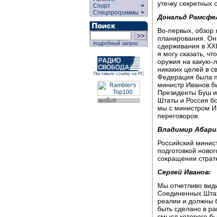
утечку секретных 
Спорт
>
Спецпрограммы
>
Дональд Рамсфе
Во-первых, обзор 
планирования. Он
подробный запрос
сдерживания в XXI
я могу сказать, ч
оружия на какую-
никаких целей в 
Поставьте ссылку на РС
Федерация была по
министр Иванов б
Президенты Буш и
Штаты и Россия бо
мы с министром И
переговоров.
Владимир Абари
Российский минист
подготовкой новог
сокращении страт
Сергей Иванов:
Мы отчетливо вид
Соединенных Штат
реалии и должны 
быть сделано в р
смысл которого б