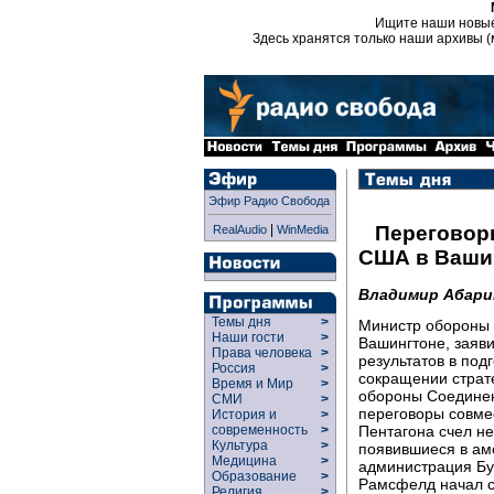
Ищите наши новы
Здесь хранятся только наши архивы (
Эфир Радио Свобода
|
Переговор
RealAudio
WinMedia
США в Ваши
Владимир Абари
Темы дня
>
Министр обороны 
Наши гости
>
Вашингтоне, заяви
Права человека
>
результатов в под
Россия
>
сокращении страт
Время и Мир
>
обороны Соедине
СМИ
>
переговоры совме
История и
>
Пентагона счел н
современность
>
Культура
>
появившиеся в ам
Медицина
>
администрация Бу
Образование
>
Рамсфелд начал с
Религия
>