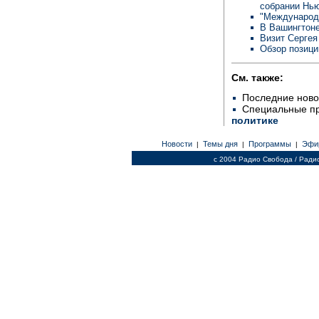
собрании Нь
"Международ
В Вашингтон
Визит Серге
Обзор позиц
См. также:
Последние ново
Специальные п
политике
Новости
Темы дня
Программы
Эфи
|
|
|
c 2004 Радио Свобода / Ради