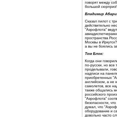
говорят между собо
большой сюрприз!
Владимир Абари
Сказал пилот с тр
действительно не
"Аэрофлота" веду
авиадиспетчерами
пространства Росс
Москвы в Иркутск?
а вы не боялись з
Том Блок:
Когда они говори
по-русски, но все
проделывали, гово
надписи на панел
приобретенных "А
английском, а не 
самолетов, все на
также общались м
российского произ
"Аэрофлота" соот
безопасности, что 
думал, что "Аэроф
оборудование и са
довольно часто сл