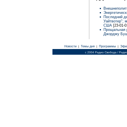
Внешнеполит
Энергетическ
Последний де
Уайтвотер"; 
США
[23-01-0
Прощальная 
Джорджу Бу
Новости
Темы дня
Программы
Эфи
|
|
|
c 2004 Радио Свобода / Ради