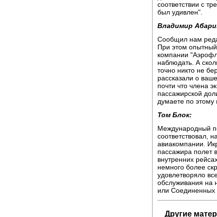
соответствии с тр
был удивлен".
Владимир Абари
Сообщил нам реда
При этом опытный 
компании "Аэрофло
наблюдать. А скол
точно никто не бе
рассказали о ваше
почти что члена эк
пассажирской доли
думаете по этому 
Том Блок:
Международный по
соответствовал, н
авиакомпании. Икр
пассажира полет 
внутренних рейса
немного более ск
удовлетворяло вс
обслуживания на 
или Соединенных 
Другие мате