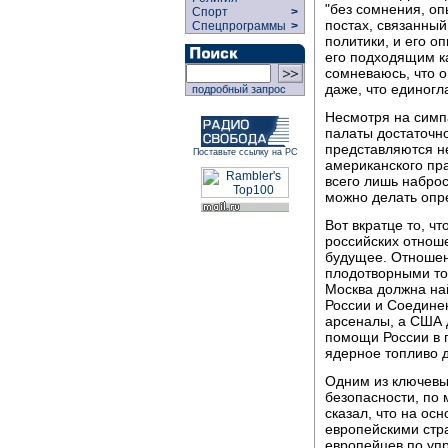
"без сомнения, о
Спорт
>
постах, связанны
Спецпрограммы
>
политики, и его о
его подходящим к
сомневаюсь, что о
даже, что единогл
подробный запрос
Несмотря на симп
палаты достаточно
представляются н
Поставьте ссылку на РС
американского пра
всего лишь набро
можно делать опр
Вот вкратце то, ч
российских отнош
будущее. Отношен
плодотворными то
Москва должна на
России и Соедине
арсеналы, а США 
помощи России в 
ядерное топливо д
Одним из ключевы
безопасности, по
сказал, что на ос
европейскими стр
европейцев по уп