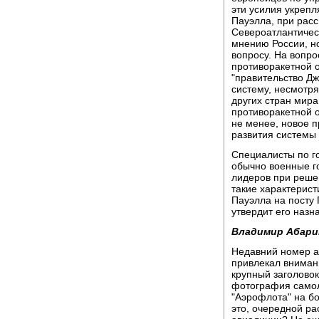
эти усилия укрепл
Пауэлла, при рас
Североатлантичес
мнению России, н
вопросу. На вопр
противоракетной 
"правительство Д
систему, несмотря
других стран мира.
противоракетной о
не менее, новое п
развития системы
Специалисты по го
обычно военные г
лидеров при реше
такие характерист
Пауэлла на посту
утвердит его назн
Владимир Абари
Недавний номер а
привлекал вниман
крупный заголовок
фотография самол
"Аэрофлота" на бо
это, очередной ра