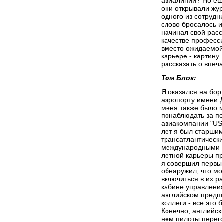
авиалинии? Но ещ
они открывали жур
одного из сотрудн
слово бросалось и
начинал свой рас
качестве професс
вместо ожидаемой 
карьере - картину
рассказать о впеч
Том Блок:
Я оказался на бо
аэропорту имени Д
меня также было 
понаблюдать за по
авиакомпании "US 
лет я был старши
трансатлантическ
международными п
летной карьеры пр
я совершил первый
обнаружил, что мо
включиться в их р
кабине управления
английском предпо
коллеги - все это
Конечно, английск
нем пилоты перег