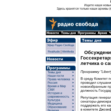
Ищите наши новы
Здесь хранятся только наши архивы (
Эфир Радио Свобода
|
Обсуждени
RealAudio
WinMedia
Госсекретар
летчика о с
Программу "Liber
Темы дня
>
Наши гости
>
В среду Комитет
Права человека
>
проводил слушани
Россия
>
новоизбранным п
Время и Мир
>
СМИ
>
должность Государ
История и
>
современность
>
Репутация генерал
Культура
>
сенаторы-демокра
Медицина
>
поддержать его к
Образование
>
в комитете Джозеф
Религия
>