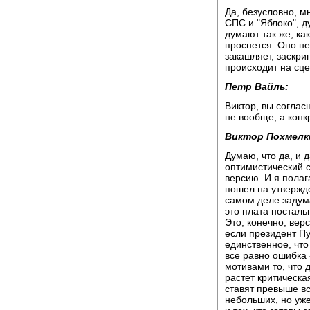
Да, безусловно, м
СПС и "Яблоко", д
думают так же, ка
проснется. Оно не
закашляет, заскри
происходит на сце
Петр Вайль:
Виктор, вы согласн
не вообще, а конк
Виктор Похмелк
Думаю, что да, и 
оптимистический с
версию. И я полаг
пошел на утвержде
самом деле задума
это плата ностал
Это, конечно, вер
если президент Пут
единственное, что
все равно ошибка 
мотивами то, что 
растет критическа
ставят превыше все
небольших, но уж