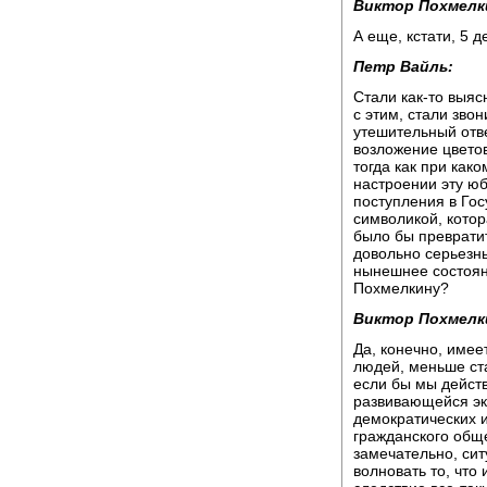
Виктор Похмелк
А еще, кстати, 5 
Петр Вайль:
Стали как-то выяс
с этим, стали зво
утешительный ответ
возложение цветов
тогда как при ка
настроении эту юб
поступления в Гос
символикой, кото
было бы превратит
довольно серьезны
нынешнее состоян
Похмелкину?
Виктор Похмелк
Да, конечно, имее
людей, меньше ста
если бы мы дейст
развивающейся эк
демократических и
гражданского обще
замечательно, си
волновать то, что 