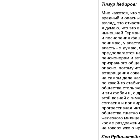
Тимур Кебиров:
Мне кажется, что 
вредный и опасны
взгляд, это отчас
я думаю, что это 
нынешней Германи
и песнопения фаши
понимаю, у власти
власть - я думаю,
предполагается не
пенсионерам и ве
призрачного общес
опасно, потому чт
возвращения совет
на самом деле нас
по какой-то стаби
общества столь же
и эти фобии и, с 
этой возней с гим
согласия и прими
прогрессивная инт
общества тщетно 
железного милицей
кроме раздражения
не говоря уже о н
Лев Рубинштейн