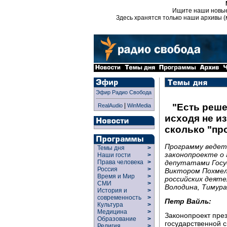
Ищите наши новы
Здесь хранятся только наши архивы (
Эфир Радио Свобода
|
"Есть реше
RealAudio
WinMedia
исходя не из 
сколько "пр
Программу ведет
Темы дня
>
законопроекте о 
Наши гости
>
депутатами Госу
Права человека
>
Россия
>
Виктором Похмел
Время и Мир
>
российских деяте
СМИ
>
Володина, Тимура
История и
>
современность
>
Петр Вайль:
Культура
>
Медицина
>
Законопроект пре
Образование
>
государственной с
Религия
>