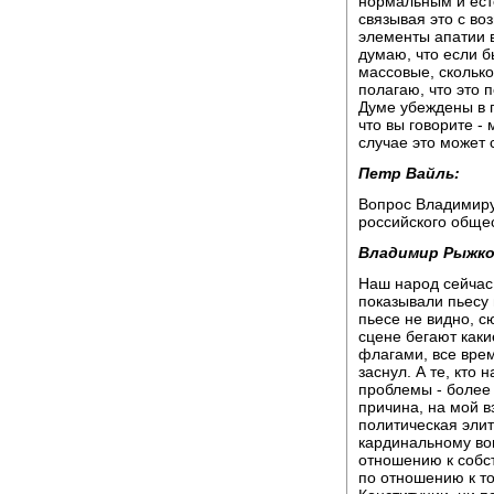
нормальным и есте
связывая это с во
элементы апатии в
думаю, что если б
массовые, скольк
полагаю, что это 
Думе убеждены в 
что вы говорите -
случае это может
Петр Вайль:
Вопрос Владимиру
российского общес
Владимир Рыжко
Наш народ сейчас
показывали пьесу 
пьесе не видно, с
сцене бегают каки
флагами, все врем
заснул. А те, кто 
проблемы - более 
причина, на мой вз
политическая элит
кардинальному во
отношению к собс
по отношению к том