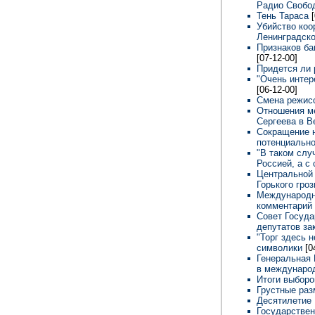
Радио Свобо
Тень Тараса
Убийство коо
Ленинградск
Признаков ба
[07-12-00]
Придется ли 
"Очень интер
[06-12-00]
Смена режисс
Отношения м
Сергеева в 
Сокращение 
потенциально
"В таком слу
Россией, а с
Центральной
Горького гро
Международны
комментарий 
Совет Госуда
депутатов за
"Торг здесь 
символики
[0
Генеральная 
в междунаро
Итоги выборо
Грустные ра
Десятилетие 
Государствен