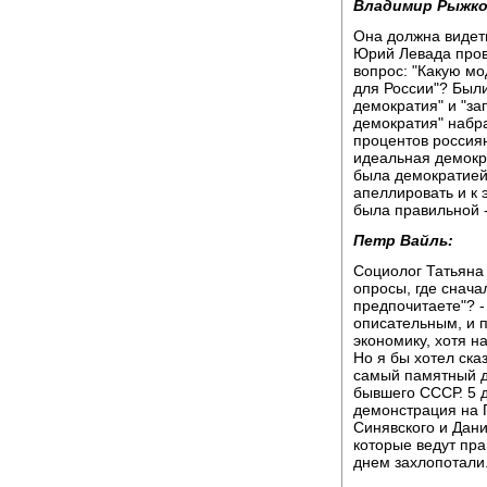
Владимир Рыжко
Она должна видеть
Юрий Левада прово
вопрос: "Какую м
для России"? Были
демократия" и "за
демократия" набра
процентов россиян
идеальная демокра
была демократией.
апеллировать и к 
была правильной -
Петр Вайль:
Социолог Татьяна
опросы, где снача
предпочитаете"? -
описательным, и п
экономику, хотя н
Но я бы хотел сказ
самый памятный д
бывшего СССР. 5 д
демонстрация на 
Синявского и Дани
которые ведут пр
днем захлопотали.