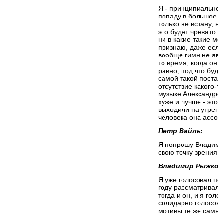
Я - принципиально
попаду в большое 
только не встану,
это будет чревато
ни в какие такие м
признаю, даже есл
вообще гимн не я
то время, когда он
равно, под что бу
самой такой поста
отсутствие какого-
музыке Александро
хуже и лучше - это
выходили на утре
человека она ассо
Петр Вайль:
Я попрошу Владим
свою точку зрения
Владимир Рыжко
Я уже голосовал п
году рассматривал
тогда и он, и я г
солидарно голосов
мотивы те же самы