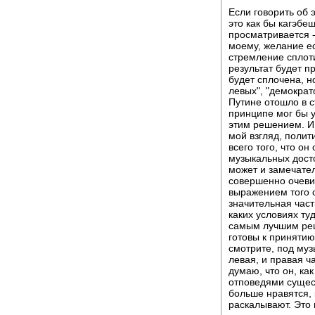
Если говорить об 
это как бы кагэбе
просматривается -
моему, желание ес
стремление сплот
результат будет п
будет сплочена, н
левых", "демократо
Путине отошло в с
принципе мог бы у
этим решением. И 
мой взгляд, полит
всего того, что он
музыкальных досто
может и замечател
совершенно очевид
выражением того с
значительная час
каких условиях ту
самым лучшим реш
готовы к принятию
смотрите, под муз
левая, и правая ч
думаю, что он, как
отповедями сущес
больше нравятся, 
раскалывают. Это