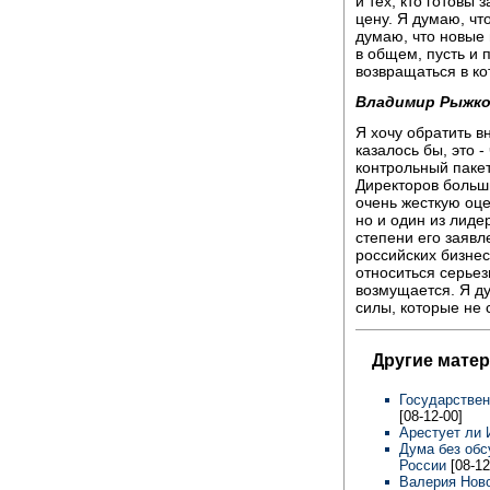
и тех, кто готовы
цену. Я думаю, чт
думаю, что новые 
в общем, пусть и 
возвращаться в ко
Владимир Рыжко
Я хочу обратить 
казалось бы, это 
контрольный пакет
Директоров больши
очень жесткую оце
но и один из лидер
степени его заявл
российских бизнесм
относиться серьез
возмущается. Я ду
силы, которые не 
Другие мате
Государствен
[08-12-00]
Арестует ли
Дума без обс
России
[08-12
Валерия Нов