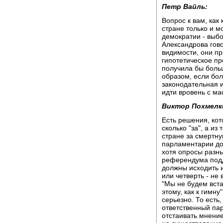
Петр Вайль:
Вопрос к вам, как
стране только и м
демократии - выбо
Александрова гово
видимости, они пр
гипотетическое пр
получила бы больш
образом, если бол
законодательная и
идти вровень с ма
Виктор Похмелк
Есть решения, кот
сколько "за", а из
стране за смертну
парламентарии дол
хотя опросы разны
референдума подд
должны исходить и
или четверть - не 
"Мы не будем вста
этому, как к гимну
серьезно. То есть,
ответственный па
отстаивать мнени