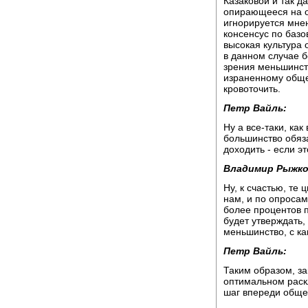
Казаковой и так д
опирающееся на о
игнорируется мне
консенсус по баз
высокая культура
в данном случае б
зрения меньшинств
израненному общес
кровоточить.
Петр Вайль:
Ну а все-таки, ка
большинство обяза
доходить - если эт
Владимир Рыжко
Ну, к счастью, те
нам, и по опросам
более процентов п
будет утверждать,
меньшинство, с ка
Петр Вайль:
Таким образом, за
оптимальном раскл
шаг впереди общес