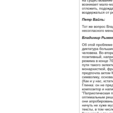
на существование 
возникает мало-ма
отложить, подожда
воздержаться от 
Петр Вайль:
Тот же вопрос Вла
несогласного мен
Владимир Рыжко
Об этой проблеме 
диктатура большин
человека. Во-втор
позитивный, напр
режима в конце 70
пути такого эклек
монархисткой, фра
предпочла актом М
символику, основа
(Как и у нас, кста
Глинка: он не пред
композитор и напи
"Патриотическая п
оптимальным реше
они апробированы 
ничуть не хуже му
тексты, в том чи