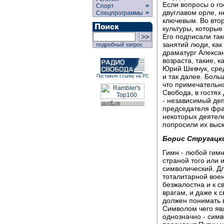
Если вопросы о го
Спорт
>
двуглавом орле, н
Спецпрограммы
>
ключевым. Во вто
культуры, которые
Его подписали так
занятий люди, как
подробный запрос
драматург Алекса
возраста, такие, 
Юрий Шевчук, сре
и так далее. Боль
Поставьте ссылку на РС
что примечательно
Свобода, в гостя
- независимый деп
председателя фра
некоторых деятеле
попросили их выс
Борис Стругацк
Гимн - любой гимн
страной того или и
символический. Д
тоталитарной вое
безжалостна и к с
врагам, и даже к 
должен понимать 
Символом чего яв
однозначно - симв