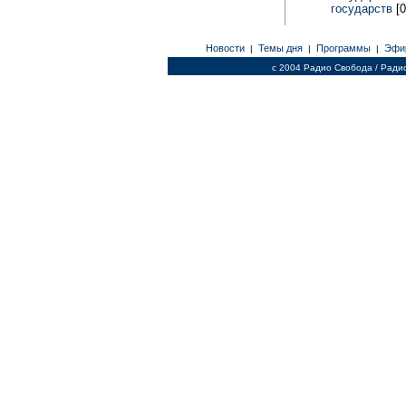
государств
[
Новости
Темы дня
Программы
Эфи
|
|
|
c 2004 Радио Свобода / Ради