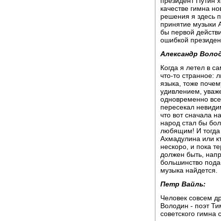
президент Путин х
качестве гимна нов
решения я здесь п
принятие музыки 
бы первой действ
ошибкой президен
Александр Воло
Когда я летел в с
что-то странное: 
языка, тоже почем
удивлением, уваж
одновременно все 
пересекал невиди
что вот сначала н
народ стал бы бо
любящим! И тогда 
Ахмадулина или кто
нескоро, и пока те
должен быть, напр
большинство пода
музыка найдется.
Петр Вайль:
Человек совсем д
Володин - поэт Ти
советского гимна