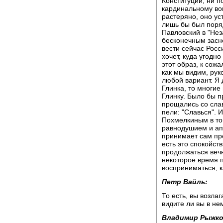
Конституции, ни п
кардинальному во
растеряно, оно уст
лишь бы был поряд
Павловский в "Не
бесконечным засн
вести сейчас Рос
хочет, куда угодн
этот образ, к сожа
как мы видим, рук
любой вариант. Я
Глинка, то многие
Глинку. Было бы 
прощались со слав
пели: "Славься". 
Похмелкиным в то
равнодушием и ап
принимает сам пре
есть это спокойств
продолжаться вечн
некоторое время п
восприниматься, к
Петр Вайль:
То есть, вы возла
видите ли вы в н
Владимир Рыжко