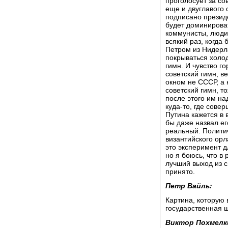
проголосует за со
еще и двуглавого 
подписано президе
будет доминироват
коммунисты, люди
всякий раз, когда
Петром из Нидерл
покрываться холод
гимн. И чувство го
советский гимн, в
окном не СССР, а 
советский гимн, т
после этого им на
куда-то, где сове
Путина кажется в 
бы даже назвал его
реальный. Политич
византийского орл
это эксперимент д
но я боюсь, что в
лучший выход из с
принято.
Петр Вайль:
Картина, которую 
государственная 
Виктор Похмелк