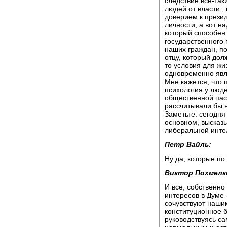
следствие все-так
людей от власти ,
доверием к презид
личности, а вот на
который способен 
государственного 
наших граждан, по
отцу, который дол
то условия для жи
одновременно явля
Мне кажется, что 
психология у люде
общественной пас
рассчитывали бы 
Заметьте: сегодня
основном, высказы
либеральной инте
Петр Вайль:
Ну да, которые по
Виктор Похмелк
И все, собственно 
интересов в Думе 
сочувствуют нашим
конституционное б
руководствуясь с