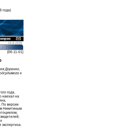
6 года)
10.8.2026
[06-11-01]
о
ея Доренко,
одсудимого к
ого года,
о наехал на
ина,
. По версии
ем Никитиным
отоциклом,
свидетелей,
ил
 экспертиза.