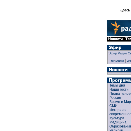
Здесь 
Эфир Радио С
|
RealAudio
Wi
Темы дня
Наши гости
Права чело
Россия
Время и Ми
СМИ
История и
современно
Культура
Медицина
Образован
Религия