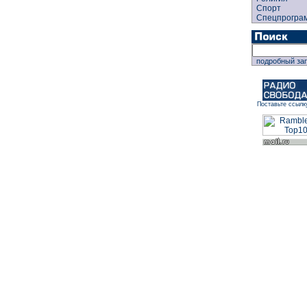
Спорт
Спецпрогра
подробный за
Поставьте ссылк