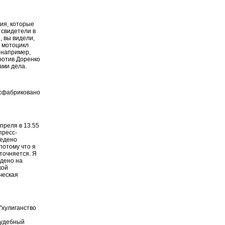
ния, которые
 свидетели в
, вы видели,
д мотоцикл
, например,
ротив Доренко
ами дела.
 сфабриковано
апреля в 13.55
пресс-
ведено
потому что я
точняется. Я
едено на
кой
ческая
 "хулиганство
Судебный