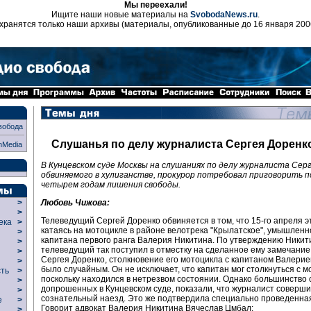
Мы переехали!
Ищите наши новые материалы на
SvobodaNews.ru
.
хранятся только наши архивы (материалы, опубликованные до 16 января 200
вобода
Слушанья по делу журналиста Сергея Доренк
nMedia
В Кунцевском суде Москвы на слушаниях по делу журналиста Серг
обвиняемого в хулиганстве, прокурор потребовал приговорить п
четырем годам лишения свободы.
Любовь Чижова:
>
>
Телеведущий Сергей Доренко обвиняется в том, что 15-го апреля эт
века
>
катаясь на мотоцикле в районе велотрека "Крылатское", умышленн
>
капитана первого ранга Валерия Никитина. По утверждению Никит
р
>
телеведущий так поступил в отместку на сделанное ему замечание
>
Сергея Доренко, столкновение его мотоцикла с капитаном Валери
>
было случайным. Он не исключает, что капитан мог столкнуться с м
сть
>
поскольку находился в нетрезвом состоянии. Однако большинство 
>
допрошенных в Кунцевском суде, показали, что журналист соверш
>
сознательный наезд. Это же подтвердила специально проведенная
ие
>
Говорит адвокат Валерия Никитина Вячеслав Цмбал:
>