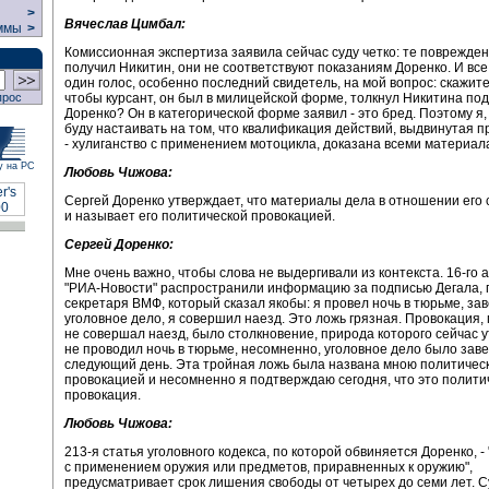
>
Вячеслав Цимбал:
ммы
>
Комиссионная экспертиза заявила сейчас суду четко: те поврежде
получил Никитин, они не соответствуют показаниям Доренко. И все
один голос, особенно последний свидетель, на мой вопрос: скажите
чтобы курсант, он был в милицейской форме, толкнул Никитина по
прос
Доренко? Он в категорической форме заявил - это бред. Поэтому я
буду настаивать на том, что квалификация действий, выдвинутая п
- хулиганство с применением мотоцикла, доказана всеми материал
у на РС
Любовь Чижова:
Сергей Доренко утверждает, что материалы дела в отношении его
и называет его политической провокацией.
Сергей Доренко:
Мне очень важно, чтобы слова не выдергивали из контекста. 16-го 
"РИА-Новости" распространили информацию за подписью Дегала, 
секретаря ВМФ, который сказал якобы: я провел ночь в тюрьме, за
уголовное дело, я совершил наезд. Это ложь грязная. Провокация, 
не совершал наезд, было столкновение, природа которого сейчас у
не проводил ночь в тюрьме, несомненно, уголовное дело было зав
следующий день. Эта тройная ложь была названа мною политичес
провокацией и несомненно я подтверждаю сегодня, что это полити
провокация.
Любовь Чижова:
213-я статья уголовного кодекса, по которой обвиняется Доренко, -
с применением оружия или предметов, приравненных к оружию",
предусматривает срок лишения свободы от четырех до семи лет. 