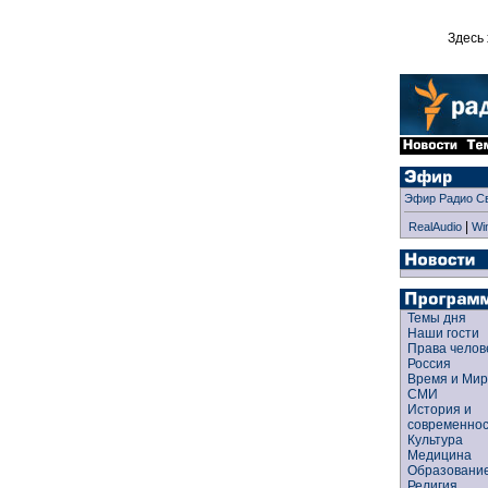
Здесь 
Эфир Радио С
|
RealAudio
Wi
Темы дня
Наши гости
Права чело
Россия
Время и Ми
СМИ
История и
современно
Культура
Медицина
Образован
Религия