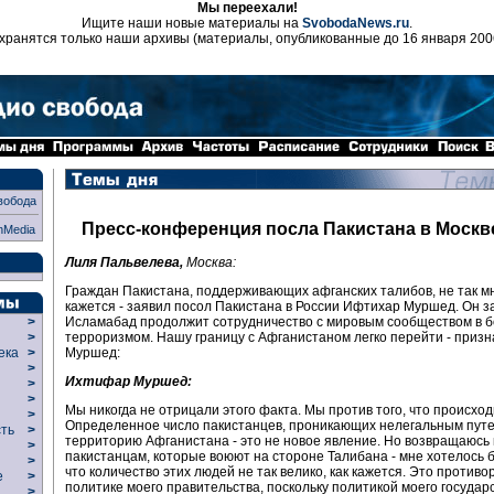
Мы переехали!
Ищите наши новые материалы на
SvobodaNews.ru
.
хранятся только наши архивы (материалы, опубликованные до 16 января 200
вобода
Пресс-конференция посла Пакистана в Москв
nMedia
Лиля Пальвелева,
Москва:
Граждан Пакистана, поддерживающих афганских талибов, не так мн
кажется - заявил посол Пакистана в России Ифтихар Муршед. Он з
Исламабад продолжит сотрудничество с мировым сообществом в б
>
терроризмом. Нашу границу с Афганистаном легко перейти - приз
>
Муршед:
века
>
>
Ихтифар Муршед:
р
>
>
Мы никогда не отрицали этого факта. Мы против того, что происход
>
Определенное число пакистанцев, проникающих нелегальным пут
сть
>
территорию Афганистана - это не новое явление. Но возвращаюсь 
>
пакистанцам, которые воюют на стороне Талибана - мне хотелось б
>
что количество этих людей не так велико, как кажется. Это противо
ие
>
политике моего правительства, поскольку политикой моего государ
>