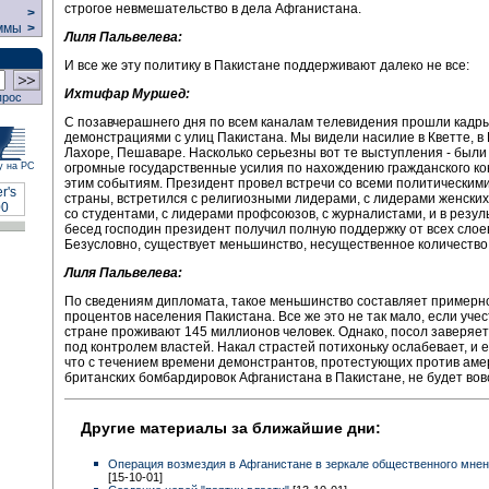
строгое невмешательство в дела Афганистана.
>
ммы
>
Лиля Пальвелева:
И все же эту политику в Пакистане поддерживают далеко не все:
Ихтифар Муршед:
прос
С позавчерашнего дня по всем каналам телевидения прошли кадры
демонстрациями с улиц Пакистана. Мы видели насилие в Кветте, в
Лахоре, Пешаваре. Насколько серьезны вот те выступления - был
огромные государственные усилия по нахождению гражданского ко
у на РС
этим событиям. Президент провел встречи со всеми политическим
страны, встретился с религиозными лидерами, с лидерами женских
со студентами, с лидерами профсоюзов, с журналистами, и в резул
бесед господин президент получил полную поддержку от всех слое
Безусловно, существует меньшинство, несущественное количество 
Лиля Пальвелева:
По сведениям дипломата, такое меньшинство составляет примерн
процентов населения Пакистана. Все же это не так мало, если учес
стране проживают 145 миллионов человек. Однако, посол заверяет
под контролем властей. Накал страстей потихоньку ослабевает, и 
что с течением времени демонстрантов, протестующих против аме
британских бомбардировок Афганистана в Пакистане, не будет вов
Другие материалы за ближайшие дни:
Операция возмездия в Афганистане в зеркале общественного мне
[15-10-01]