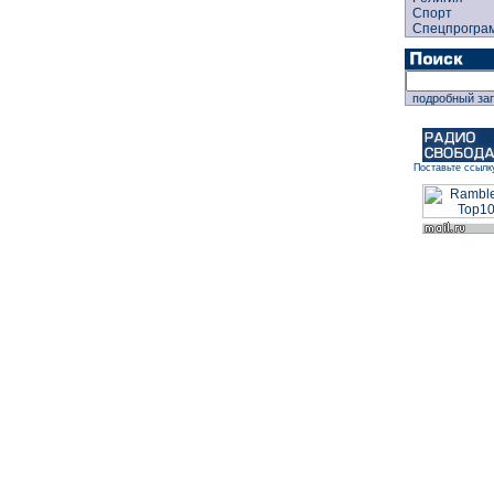
Спорт
Спецпрогра
подробный за
Поставьте ссылк