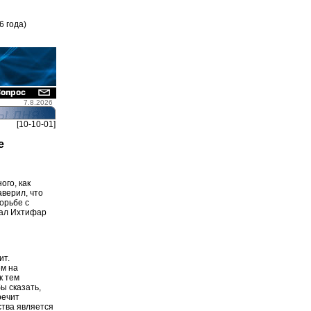
6 года)
7.8.2026
[10-10-01]
е
ого, как
аверил, что
орьбе с
нал Ихтифар
ит.
ем на
к тем
ы сказать,
речит
ства является