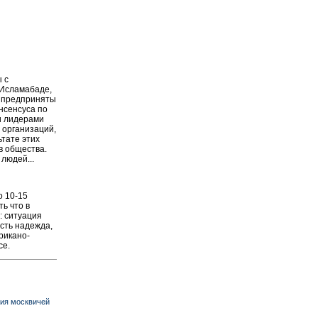
 с
 Исламабаде,
и предприняты
нсенсуса по
и лидерами
 организаций,
ьтате этих
в общества.
людей...
о 10-15
ть что в
: ситуация
есть надежда,
рикано-
се.
ния москвичей