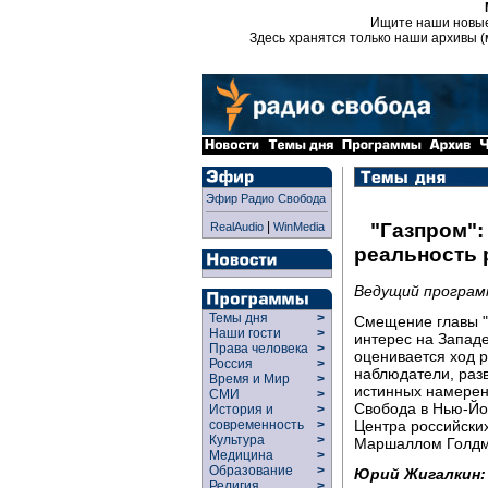
Ищите наши новы
Здесь хранятся только наши архивы (
Эфир Радио Свобода
|
"Газпром":
RealAudio
WinMedia
реальность
Ведущий программ
Темы дня
>
Смещение главы "
Наши гости
>
интерес на Западе
Права человека
>
оценивается ход р
Россия
>
наблюдатели, разв
Время и Мир
>
истинных намерен
СМИ
>
Свобода в Нью-Йо
История и
>
Центра российски
современность
>
Культура
>
Маршаллом Голдм
Медицина
>
Образование
>
Юрий Жигалкин:
Религия
>