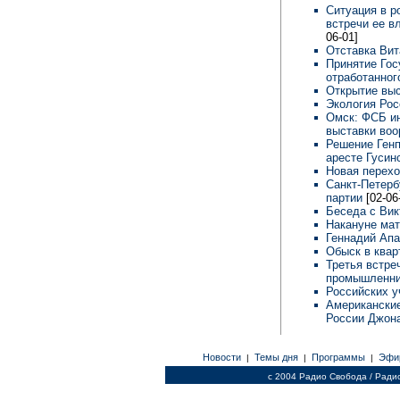
Ситуация в р
встречи ее 
06-01]
Отставка Ви
Принятие Гос
отработанног
Открытие вы
Экология Рос
Омск: ФСБ ин
выставки во
Решение Генп
аресте Гусин
Новая перехо
Санкт-Петерб
партии
[02-06
Беседа с Ви
Накануне ма
Геннадий Ап
Обыск в квар
Третья встре
промышленни
Российских у
Американские
России Джон
Новости
Темы дня
Программы
Эфи
|
|
|
c 2004 Радио Свобода / Ради