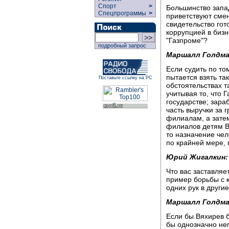
Спорт
>
Большинство запа
Спецпрограммы
>
приветствуют смену
свидетельство гот
коррупцией в бизн
"Газпроме"?
подробный запрос
Маршалл Голдма
Если судить по то
пытается взять та
Поставьте ссылку на РС
обстоятельствах т
учитывая то, что 
государстве; зар
часть выручки за 
филиалам, а зате
филиалов детям В
то назначение чел
по крайней мере, 
Юрий Жигалкин:
Что вас заставляе
пример борьбы с к
одних рук в други
Маршалл Голдма
Если бы Вяхирев б
бы однозначно нег