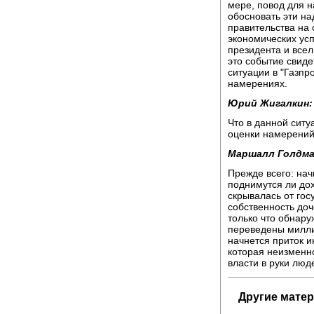
мере, повод для н
обосновать эти на
правительства на 
экономических ус
президента и всел
это событие свиде
ситуации в "Газпр
намерениях.
Юрий Жигалкин:
Что в данной сит
оценки намерений
Маршалл Голдма
Прежде всего: нач
поднимутся ли дох
скрывалась от гос
собственность до
только что обнару
переведены милли
начнется приток и
которая неизменно
власти в руки лю
Другие мате