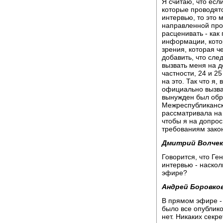
Я считаю, что есл
которые проводят
интервью, то это 
направленной прот
расценивать - как
информации, котор
зрения, которая ч
добавить, что сл
вызвать меня на д
частности, 24 и 2
на это. Так что я
официально вызват
вынужден был обра
Межреспубликанско
рассматривала на
чтобы я на допрос
требованиям зако
Дмитрий Волчек
Говорится, что Ге
интервью - наско
эфире?
Андрей Боровков
В прямом эфире - 
было все опублико
нет. Никаких секр