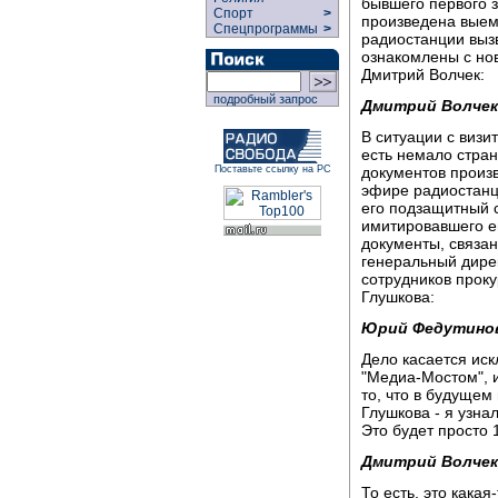
бывшего первого 
Спорт
>
произведена выем
Спецпрограммы
>
радиостанции выз
ознакомлены с но
Дмитрий Волчек:
подробный запрос
Дмитрий Волчек
В ситуации с визи
есть немало стран
документов произ
Поставьте ссылку на РС
эфире радиостанци
его подзащитный 
имитировавшего ег
документы, связа
генеральный дире
сотрудников прок
Глушкова:
Юрий Федутино
Дело касается ис
"Медиа-Мостом", и
то, что в будущем
Глушкова - я узна
Это будет просто 
Дмитрий Волчек
То есть, это кака