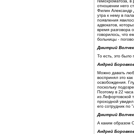
гемохроматоза, в 
отношении него с
Филин Александр Д
утра к нему в пал
появления явилос
адвокатов, которы
время разговора о
говорилось, что е
больницы - погово
Дмитрий Волчек
То есть, это было
Андрей Боровков
Можно давать любу
воспринял это как
освобождения. Глу
поскольку подозре
Поэтому в 22 час
из Лефортовской 
проходной увидел
его сотрудник по 
Дмитрий Волчек
А каким образом С
Андрей Боровков