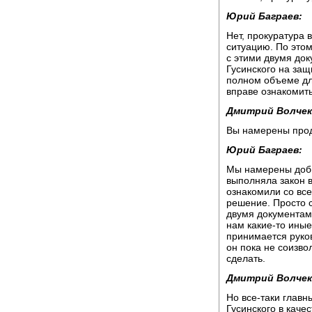
Юрий Баграев:
Нет, прокуратура 
ситуацию. По это
с этими двумя док
Гусинского на защ
полном объеме дл
вправе ознакомить
Дмитрий Волчек
Вы намерены прод
Юрий Баграев:
Мы намерены доби
выполняла закон в
ознакомили со вс
решение. Просто 
двумя документам
нам какие-то ины
принимается руко
он пока не соизво
сделать.
Дмитрий Волчек
Но все-таки главн
Гусинского в каче