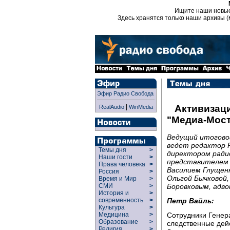
Ищите наши новы
Здесь хранятся только наши архивы (
Эфир Радио Свобода
|
Активизаци
RealAudio
WinMedia
"Медиа-Мост
Ведущий итоговог
ведет редактор Р
Темы дня
>
директором ради
Наши гости
>
представителем 
Права человека
>
Василием Глущен
Россия
>
Ольгой Бычковой,
Время и Мир
>
Боровковым, адв
СМИ
>
История и
>
Петр Вайль:
современность
>
Культура
>
Сотрудники Генер
Медицина
>
Образование
>
следственные дей
Религия
>