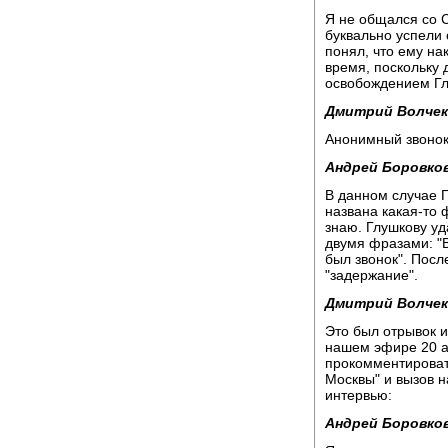
Я не общался со С
буквально успели 
понял, что ему на
время, поскольку 
освобождением Гл
Дмитрий Волчек
Анонимный звоно
Андрей Боровков
В данном случае Г
названа какая-то 
знаю. Глушкову у
двумя фразами: "В
был звонок". Посл
"задержание".
Дмитрий Волчек
Это был отрывок и
нашем эфире 20 ап
прокомментироват
Москвы" и вызов н
интервью:
Андрей Боровков