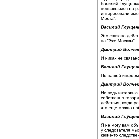
Василий Глущенко
появившихся на р
интересовали име
Моста":
Василий Глущен
Это связано дейст
на "Эхе Москвы".
Дмитрий Волчек
И никак не связан
Василий Глущен
По нашей информа
Дмитрий Волчек
Но ведь интервью
собственно говоря
действия, когда р
что еще можно на
Василий Глущен
Я не могу вам объ
у следователя мыс
какие-то следстве