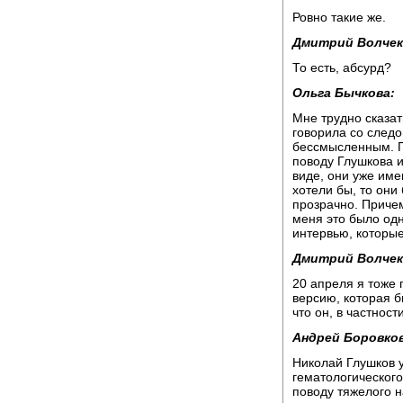
Ровно такие же.
Дмитрий Волчек
То есть, абсурд?
Ольга Бычкова:
Мне трудно сказат
говорила со следо
бессмысленным. По
поводу Глушкова и
виде, они уже име
хотели бы, то они 
прозрачно. Причем
меня это было одн
интервью, которы
Дмитрий Волчек
20 апреля я тоже 
версию, которая б
что он, в частности
Андрей Боровков
Николай Глушков у
гематологического
поводу тяжелого н