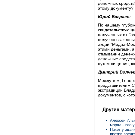
денежных средств"
этому документу?
Юрий Баграев:
По нашему глубок
свидетельствующи
полученных от Газ
получены законным
акций "Медиа-Мост
этими деньгами, я
отмывании денежны
денежные средств
путем хищения, ка
Дмитрий Волчек
Между тем, Генер
представителям С
экстрадиции Влади
документов, с кот
Другие мате
Алексей Иль
морального 
Пикет у здан
против военк