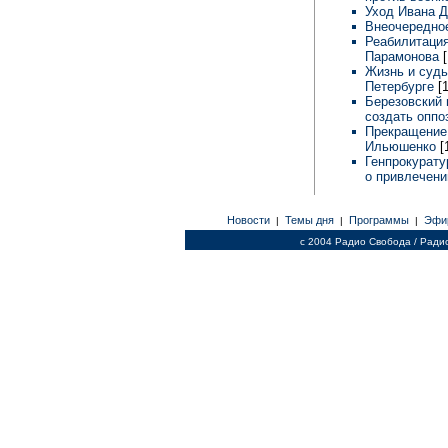
Уход Ивана 
Внеочередно
Реабилитация
Парамонова
Жизнь и судь
Петербурге
[
Березовский 
создать опп
Прекращение 
Ильюшенко
[
Генпрокурату
о привлечени
Новости
Темы дня
Программы
Эфи
|
|
|
c 2004 Радио Свобода / Ради