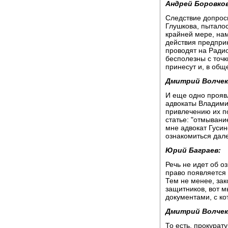
Андрей Боровков
Следствие допроси
Глушкова, пыталос
крайней мере, на
действия предпри
проводят на Радио
бесполезны с точк
принесут и, в общ
Дмитрий Волчек
И еще одно прояв
адвокаты Владими
привлечению их п
статье: "отмывани
мне адвокат Гусин
ознакомиться дале
Юрий Баграев:
Речь не идет об 
право появляется 
Тем не менее, зак
защитников, вот м
документами, с ко
Дмитрий Волчек
То есть, прокурат