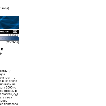
6 года)
9.8.2026
[22-03-02]
 в
о-
иков МВД
йцов
 в том, что
вченко после
 приказы не
арта 2000-го
его отряды в
з Москвы, суд
ать из-за
 меру
ния приговора