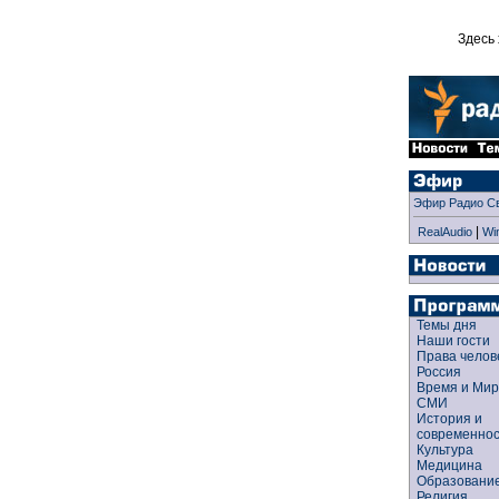
Здесь 
Эфир Радио С
|
RealAudio
Wi
Темы дня
Наши гости
Права чело
Россия
Время и Ми
СМИ
История и
современно
Культура
Медицина
Образован
Религия