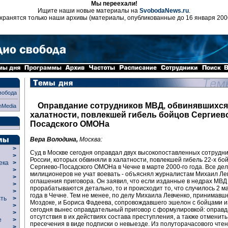
Мы переехали!
Ищите наши новые материалы на
SvobodaNews.ru
.
хранятся только наши архивы (материалы, опубликованные до 16 января 200
вобода
Оправдание сотрудников МВД, обвинявшихся
nMedia
халатности, повлекшей гибель бойцов Сергиев
Посадского ОМОНа
Вера Володина,
Москва:
>
Суд в Москве сегодня оправдал двух высокопоставленных сотрудн
>
России, которых обвиняли в халатности, повлекшей гибель 22-х бо
века
>
Сергиево-Посадского ОМОНа в Чечне в марте 2000-го года. Все дело
>
милиционеров не учат воевать - объяснял журналистам Михаил Ле
р
>
оглашения приговора. Он заявил, что если изданные в недрах МВД
>
прорабатываются детально, то и происходит то, что случилось 2 м
>
года в Чечне. Тем не менее, по делу Михаила Левченко, принимавш
сть
>
Моздоке, и Бориса Фадеева, сопровождавшего эшелон с бойцами и
>
сегодня вынес оправдательный приговор с формулировкой: оправд
>
отсутствия в их действиях состава преступления, а также отменить
ие
>
пресечения в виде подписки о невыезде. Из полуторачасового чте
>