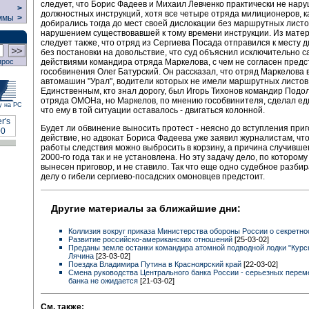
следует, что Борис Фадеев и Михаил Левченко практически не нар
>
должностных инструкций, хотя все четыре отряда милиционеров, ка
ммы
>
добирались тогда до мест своей дислокации без маршрутных листов,
нарушением существовавшей к тому времени инструкции. Из мате
следует также, что отряд из Сергиева Посада отправился к месту 
без постановки на довольствие, что суд объяснил исключительно 
действиями командира отряда Маркелова, с чем не согласен предс
прос
гособвинения Олег Батурский. Он рассказал, что отряд Маркелова 
автомашин "Урал", водители которых не имели маршрутных листов
Единственным, кто знал дорогу, был Игорь Тихонов командир Подол
отряда ОМОНа, но Маркелов, по мнению гособвинителя, сделал ед
у на РС
что ему в той ситуации оставалось - двигаться колонной.
Будет ли обвинение выносить протест - неясно до вступления приг
действие, но адвокат Бориса Фадеева уже заявил журналистам, чт
работы следствия можно выбросить в корзину, а причина случивше
2000-го года так и не установлена. Но эту задачу дело, по которому
вынесен приговор, и не ставило. Так что еще одно судебное разби
делу о гибели сергиево-посадских омоновцев предстоит.
Другие материалы за ближайшие дни:
Коллизия вокруг приказа Министерства обороны России о секретн
Развитие российско-американских отношений
[25-03-02]
Преданы земле останки командира атомной подводной лодки "Курс
Лячина
[23-03-02]
Поездка Владимира Путина в Красноярский край
[22-03-02]
Смена руководства Центрального банка России - серьезных перем
банка не ожидается
[21-03-02]
См. также: