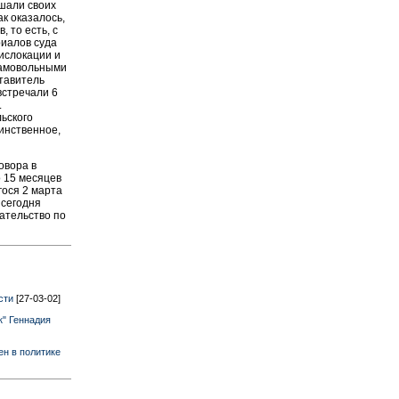
ушали своих
к оказалось,
 то есть, с
риалов суда
дислокации и
самовольными
тавитель
встречали 6
.
ьского
инственное,
овора в
о 15 месяцев
гося 2 марта
 сегодня
рательство по
ости
[27-03-02]
к" Геннадия
ен в политике