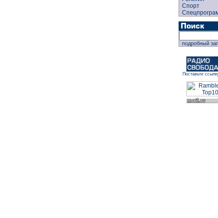
Спорт
Спецпрогра
подробный за
Поставьте ссылк