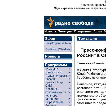
Ищите наши новы
Здесь хранятся только наши архивы (
Эфир Радио Свобода
|
Пресс-кон
RealAudio
WinMedia
России" в С
Татьяна Вольтс
Темы дня
>
В Санкт-Петербург
Наши гости
>
Юлий Рыбаков и р
Права человека
>
Горбенко выступил
Россия
>
Время и Мир
>
Наверное, каждый 
СМИ
>
разговора о тени 
История и
>
опального олигарх
современность
>
гражданского общ
Культура
>
финансовых групп,
Медицина
>
Образование
>
этом ничего предо
Религия
>