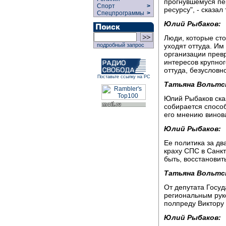
прогнувшемуся пе
Спорт
>
ресурсу", - сказа
Спецпрограммы
>
Юлий Рыбаков:
Люди, которые ст
уходят оттуда. Им
подробный запрос
организации прев
интересов крупног
оттуда, безусловн
Поставьте ссылку на РС
Татьяна Вольтс
Юлий Рыбаков сказ
собирается спосо
его мнению винов
Юлий Рыбаков:
Ее политика за дв
краху СПС в Санкт
быть, восстановить
Татьяна Вольтс
От депутата Госу
региональным рук
полпреду Виктору 
Юлий Рыбаков: