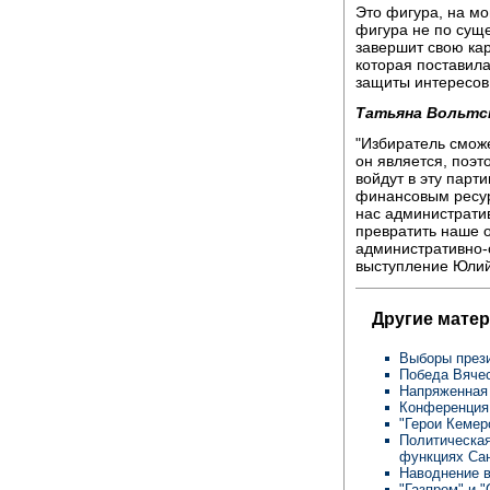
Это фигура, на мо
фигура не по суще
завершит свою кар
которая поставила
защиты интересов
Татьяна Вольтс
"Избиратель сможе
он является, поэт
войдут в эту парт
финансовым ресур
нас административ
превратить наше 
административно-о
выступление Юлий
Другие мате
Выборы през
Победа Вяче
Напряженная
Конференция
"Герои Кемер
Политическая
функциях Са
Наводнение 
"Газпром" и 