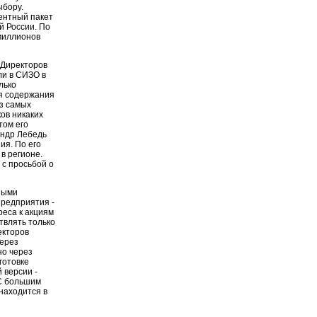
ыбору.
ентный пакет
й России. По
 миллионов
 Директоров
ли в СИЗО в
лько
ия содержания
из самых
ов никаких
том его
андр Лебедь
ия. По его
в регионе.
 с просьбой о
ными
предприятия -
реса к акциям
твлять только
екторов
Через
но через
готовке
 версии -
 С большим
 находится в