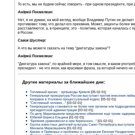
То есть, мы не будем сейчас говорить - при одном президенте, при 
Андрей Похмелкин:
Нет, я не думаю, на мой взгляд, вообще Владимир Путин не делает 
противовес тому, что делал его преемник. Может, акценты более ж
расставляются, а, в принципе, это - политика, которая началась с
в России.
Савик Шустер:
А что вы можете сказать на тему "диктатуры закона"?
Андрей Похмелкин:
"Диктатура закона", по крайней мере, в том смысле, в каком употре
президент - не что иное, как красивая фраза, за которой ничего не 
Другие материалы за ближайшие дни:
Топливный кризис - оргвыводы Кремля
[05-02-01]
Генеральная прокуратура России выступает против внесения либе
поправок в Уголовно-процессуальный кодекс
[05-02-01]
"Системный человек..."
[03-02-01]
Генпрокуратура становится не более чем органом или подразделе
президентской администрации
[03-02-01]
По делу Мирилашвили предъявлено обвинение еще троим задерж
Юбилей Бориса Ельцина
[01-02-01]
"Брежнев уравновесил в нем Керенского..."
[01-02-01]
Группа известных деятелей культуры Санкт-Петербурга выступила
Михаила Мирилашвили
[01-02-01]
Кризис в Приморье и проблемы со здоровьем Евгения Наздратенк