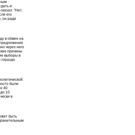
мным
дать и:
сказал: "Нет,
сли его
, он ради
ду в обмен на
е предложения
но через него
еские причины
ние выборы в
я гораздо
политической:
росто были
ее 40
 до 10
чески в
может быть
хранительным