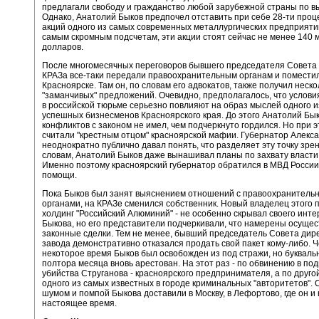
предлагали свободу и гражданство любой зарубежной страны по в
Однако, Анатолий Быков предпочел отставить при себе 28-ти проц
акций одного из самых современных металлургических предприяти
самым скромным подсчетам, эти акции стоят сейчас не менее 140
долларов.
После многомесячных переговоров бывшего председателя Совета
КРАЗа все-таки передали правоохранительным органам и помести
Красноярске. Там он, по словам его адвокатов, также получил неско
"заманчивых" предложений. Очевидно, предполагалось, что услов
в российской тюрьме серьезно повлияют на образ мыслей одного 
успешных бизнесменов Красноярского края. До этого Анатолий Бык
конфликтов с законом не имел, чем подчеркнуто гордился. Но при э
считали "крестным отцом" красноярской мафии. Губернатор Алекс
неоднократно публично давал понять, что разделяет эту точку зрен
словам, Анатолий Быков даже вынашивал планы по захвату власти 
Именно поэтому красноярский губернатор обратился в МВД России
помощи.
Пока Быков был занят выяснением отношений с правоохранитель
органами, на КРАЗе сменился собственник. Новый владелец этого 
холдинг "Российский Алюминий" - не особенно скрывал своего инте
Быкова, но его представители подчеркивали, что намерены осущес
законные сделки. Тем не менее, бывший председатель Совета дир
завода демонстративно отказался продать свой пакет кому-либо. 
некоторое время Быков был освобожден из под стражи, но букваль
полтора месяца вновь арестован. На этот раз - по обвинению в под
убийства Струганова - красноярского предпринимателя, а по другой
одного из самых известных в городе криминальных "авторитетов".
шумом и помпой Быкова доставили в Москву, в Лефортово, где он и
настоящее время.