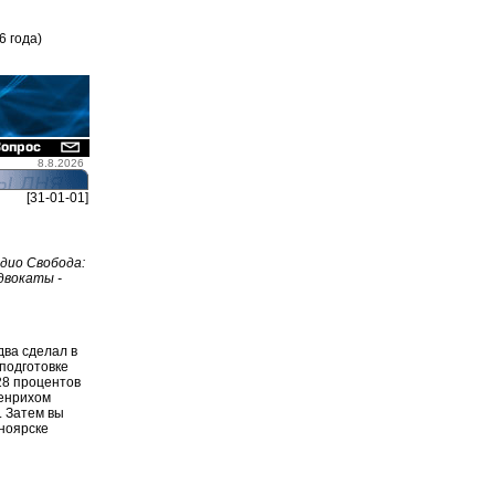
6 года)
8.8.2026
[31-01-01]
дио Свобода:
адвокаты -
ва сделал в
подготовке
28 процентов
Генрихом
 Затем вы
ноярске