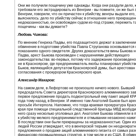
Они же получили пощечину уже однажды. Когда они раздули дело, к
требовали его экстрадировать из Венгрии - вы помните, он же был
Венгрии, говорили, что он причастен к убийству, венгры выдали его,
выяснилось: дело по убийству сейчас в отношении него прекращен
недоказанностью, он освобожден судом из-под стражи, пережить т
пощечины - как вы думаете?
Любовь Чижова:
По мнению Генриха Падвы, его подзащитного держат в заключении
обвинение в подготовке убийства Павла Струганова основывается 
показаниях одного свидетеля. Других доказательств вины Быкова не
Падва, арест Быкова произведен с нарушениями действующего
законодательства: во-первых, потому что задержание произведено 
не в Красноярске, где предприниматель якобы планировал убийство
Быков, являющийся депутатом Красноярской думы, был арестован
согласования с прокурором Красноярского края.
Александр Макаров:
На самом деле, в Лефортово не произошло ничего нового. Бывший
председатель Совета директоров Красноярского алюминиевого за
первое предложение продать подконтрольный ему пакет акций КР
года тому назад, в Венгрии. И именно там Анатолий Быков был аре
просьбе Интерпола. Напомню, что тогда краевая прокуратура Крас
края при помощи специальной следственной бригады МВД возбуди
него сразу несколько уголовных дел. Анатолия Быкова обвиняли в 
к убийству мелкого предпринимателя и отмывании незаконно нажи
В последствии они были прекращены за недоказанностью. Один и
людей России утверждает, что в венгерской тюрьме он неоднократ
предложения о продаже акций алюминиевого гиганта от самых раз
финансово-промышленных структур, в том числе и из США. В обме