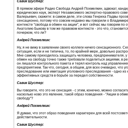
Савик Шустер:
В прямом эфире Радио Свобода Андрей Похмелкин, адвокат, канди
юридических наук, эксперт Независимого экспертно-правового сове
Валерьевич, скажите: в самом деле, эти слова Генриха Падвы проз
сенсационно, потому что совсем недавно мы говорили о Владимире
контексте "свобода в обмен на акции", и вот сейчас мы говорим по
Анатолию Быкову в том же правовом контексте - это что, становитс
почерком, что ли?
Андрей Похмелкин:
Ну, я не вижу в заявлении своего коллеги ничего сенсационного. Се
ситуация, если и не типична, то, по крайней мере, довольно распр
Мне самому приходилось защищать человека, предпринимателя, у 
обмен на свободу точно также требовали поделиться акциями, в ре
он лишался контрольного пакета и терял контроль над управление
предприятием. Так что, сегодня, в общем, для всех очевидно, что у
преследование или имитация уголовного преследования - одно из
эффективных средств в борьбе за передел собственности.
Савик Шустер:
Вы говорите, что это не сенсация - с этим, конечно, можно согласит
насколько ново это явление, такой образ поведения - "Акции в обм
свободу"?
Андрей Похмелкин:
Я думаю, что этот образ поведения характерен для всей постсовет
действительности.
Савик Шустер: