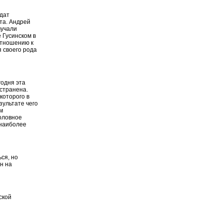
дат
та. Андрей
вучали
 Гусинском в
 отношению к
я своего рода
годня эта
остранена.
которого в
зультате чего
м
головное
 наиболее
ься, но
ен на
ской