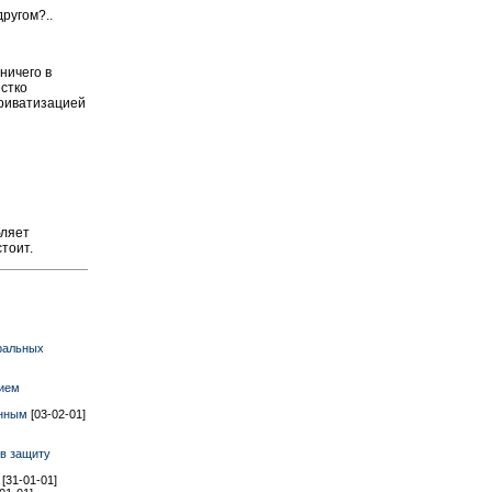
другом?..
ничего в
естко
 приватизацией
бляет
стоит.
ральных
нием
анным
[03-02-01]
 в защиту
о
[31-01-01]