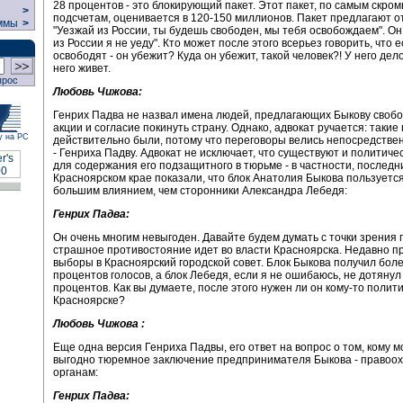
28 процентов - это блокирующий пакет. Этот пакет, по самым скро
>
подсчетам, оценивается в 120-150 миллионов. Пакет предлагают от
ммы
>
"Уезжай из России, ты будешь свободен, мы тебя освобождаем". Он 
из России я не уеду". Кто может после этого всерьез говорить, что е
освободят - он убежит? Куда он убежит, такой человек?! У него дело
него живет.
прос
Любовь Чижова:
Генрих Падва не назвал имена людей, предлагающих Быкову свобо
акции и согласие покинуть страну. Однако, адвокат ручается: таки
у на РС
действительно были, потому что переговоры велись непосредствен
- Генриха Падву. Адвокат не исключает, что существуют и политич
для содержания его подзащитного в тюрьме - в частности, послед
Красноярском крае показали, что блок Анатолия Быкова пользуетс
большим влиянием, чем сторонники Александра Лебедя:
Генрих Падва:
Он очень многим невыгоден. Давайте будем думать с точки зрения 
страшное противостояние идет во власти Красноярска. Недавно п
выборы в Красноярский городской совет. Блок Быкова получил бол
процентов голосов, а блок Лебедя, если я не ошибаюсь, не дотянул
процентов. Как вы думаете, после этого нужен ли он кому-то полити
Красноярске?
Любовь Чижова :
Еще одна версия Генриха Падвы, его ответ на вопрос о том, кому 
выгодно тюремное заключение предпринимателя Быкова - правоо
органам:
Генрих Падва: