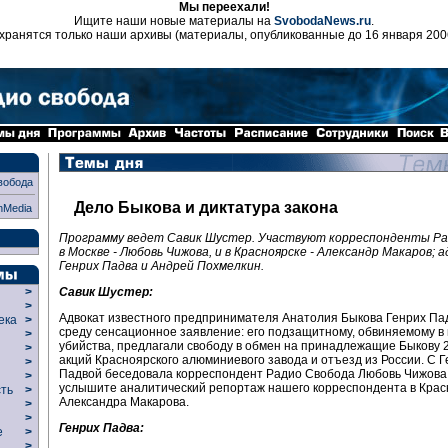
Мы переехали!
Ищите наши новые материалы на
SvobodaNews.ru
.
хранятся только наши архивы (материалы, опубликованные до 16 января 200
вобода
Дело Быкова и диктатура закона
nMedia
Программу ведет Савик Шустер. Участвуют корреспонденты Ра
в Москве - Любовь Чижова, и в Красноярске - Александр Макаров; 
Генрих Падва и Андрей Похмелкин.
Савик Шустер:
>
>
Адвокат известного предпринимателя Анатолия Быкова Генрих Пад
века
>
среду сенсационное заявление: его подзащитному, обвиняемому в 
>
убийства, предлагали свободу в обмен на принадлежащие Быкову 
р
>
акций Красноярского алюминиевого завода и отъезд из России. С 
>
Падвой беседовала корреспондент Радио Свобода Любовь Чижова.
>
услышите аналитический репортаж нашего корреспондента в Крас
сть
>
Александра Макарова.
>
>
Генрих Падва:
ие
>
>