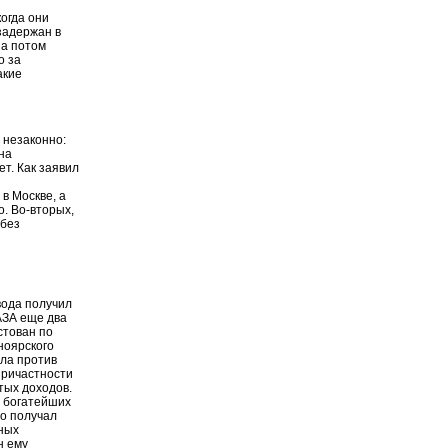
огда они
 задержан в
 а потом
о за
акие
 незаконно:
на
т. Как заявил
в Москве, а
. Во-вторых,
 без
вода получил
АЗА еще два
стован по
ноярского
ла против
причастности
тых доходов.
з богатейших
но получал
ных
н ему