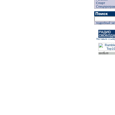
Спорт
Спецпрогра
подробный за
Поставьте ссылк