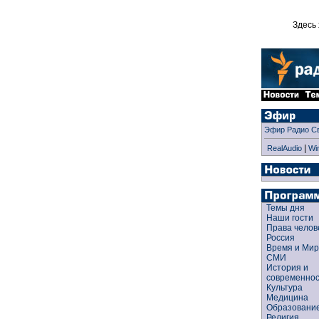
Здесь 
Эфир Радио С
|
RealAudio
Wi
Темы дня
Наши гости
Права чело
Россия
Время и Ми
СМИ
История и
современно
Культура
Медицина
Образован
Религия